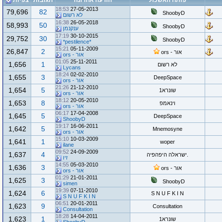
פותח האשכול
הודעה אחרונה
תגובות
צפיות
18:53
27-05-2013
79,696
82
ShoobyD
לא רשום
16:38
26-05-2018
58,993
50
ShoobyD
ענקנמן
17:19
30-10-2015
29,752
30
ShoobyD
*pestilence*
15:21
05-11-2009
26,847
2
אור - ors
אור - ors
01:05
25-11-2011
1,656
1
לא רשום
Lycans
18:24
02-02-2010
1,655
3
DeepSpace
אור - ors
21:26
21-12-2010
1,654
5
שונרא1
אור - ors
18:12
20-05-2010
1,653
8
וינאמפ
אור - ors
06:17
17-04-2008
1,645
5
DeepSpace
ShoobyD
19:17
16-06-2011
1,642
5
Mnemosyne
אור - ors
15:10
10-03-2009
1,641
1
woper
ilane
09:52
24-09-2009
1,637
4
.ישראלה היפהפיה
זיו
14:55
05-03-2010
1,636
3
אור - ors
אור - ors
01:29
21-01-2011
1,625
3
ShoobyD
simen
19:39
07-11-2010
1,624
6
S N U F K I N
S N U F K I N
06:51
20-01-2011
1,623
9
Consultation
Consultation
18:28
14-04-2011
1,623
1
שונרא1