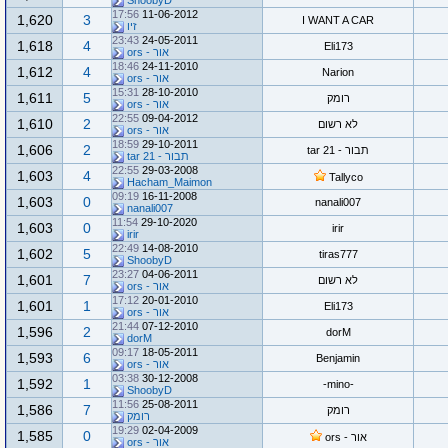
ShoobyD
17:56
11-06-2012
1,620
3
I WANT A CAR
זיו
23:43
24-05-2011
1,618
4
Eli173
אור - ors
18:46
24-11-2010
1,612
4
Narion
אור - ors
15:31
28-10-2010
1,611
5
רומק
אור - ors
22:55
09-04-2012
1,610
2
לא רשום
אור - ors
18:59
29-10-2011
1,606
2
תבור - tar 21
תבור - tar 21
22:55
29-03-2008
1,603
4
Tallyco
Hacham_Maimon
09:19
16-11-2008
1,603
0
nanali007
nanali007
11:54
29-10-2020
1,603
0
irir
irir
22:49
14-08-2010
1,602
5
tiras777
ShoobyD
23:27
04-06-2011
1,601
7
לא רשום
אור - ors
17:12
20-01-2010
1,601
1
Eli173
אור - ors
21:44
07-12-2010
1,596
2
dorM
dorM
09:17
18-05-2011
1,593
6
Benjamin
אור - ors
03:38
30-12-2008
1,592
1
-mino-
ShoobyD
11:56
25-08-2011
1,586
7
רומק
רומק
19:29
02-04-2009
1,585
0
אור - ors
אור - ors