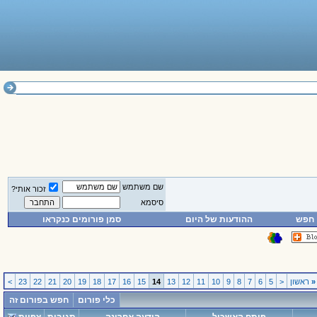
שם משתמש
זכור אותי?
סיסמא
חפש
ההודעות של היום
סמן פורומים כנקראו
«
ראשון
<
5
6
7
8
9
10
11
12
13
14
15
16
17
18
19
20
21
22
23
>
כלי פורום
חפש בפורום זה