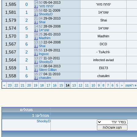
14:50
05-04-2013
1,585
0
יפתח מזור
יפתח מזור
15:58
02-11-2009
1,581
1
שונרא1
ShoobyD
21:04
29-09-2010
1,579
2
Shai
Shai
14:52
28-09-2008
1,574
5
שונרא1
שונרא1
16:25
26-01-2010
1,570
3
Madhim
Madhim
13:13
22-04-2008
1,567
6
DCD
Shai
05:55
13-09-2011
1,567
2
-TsAcHi -
Ingsoc
13:27
11-10-2011
1,564
2
infected aviad
ShoobyD
18:14
08-04-2013
1,559
1
Eli173
Silent Gillian
15:27
04-11-2010
1,558
6
chatulim
chatulim
«
ראשון
<
5
6
7
8
9
10
11
12
13
14
15
16
17
18
19
20
21
22
23
>
מנהלים
מנהלים: 1
ShoobyD