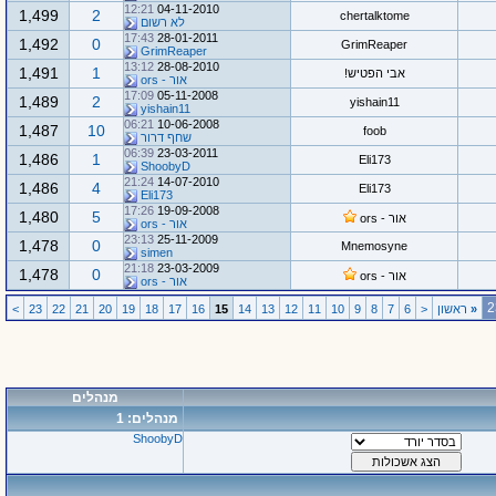
12:21
04-11-2010
1,499
2
chertalktome
לא רשום
17:43
28-01-2011
1,492
0
GrimReaper
GrimReaper
13:12
28-08-2010
1,491
1
אבי הפטיש!
אור - ors
17:09
05-11-2008
1,489
2
yishain11
yishain11
06:21
10-06-2008
1,487
10
foob
שחף דרור
06:39
23-03-2011
1,486
1
Eli173
ShoobyD
21:24
14-07-2010
1,486
4
Eli173
Eli173
17:26
19-09-2008
1,480
5
אור - ors
אור - ors
23:13
25-11-2009
1,478
0
Mnemosyne
simen
21:18
23-03-2009
1,478
0
אור - ors
אור - ors
«
ראשון
<
6
7
8
9
10
11
12
13
14
15
16
17
18
19
20
21
22
23
>
מנהלים
מנהלים: 1
ShoobyD