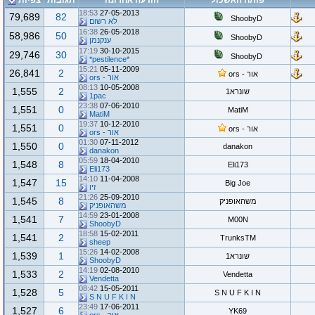
פותח האשכול
הודעה אחרונה
תגובות
צפיות
18:53
27-05-2013
79,689
82
ShoobyD
לא רשום
16:38
26-05-2018
58,986
50
ShoobyD
ענקנמן
17:19
30-10-2015
29,746
30
ShoobyD
*pestilence*
15:21
05-11-2009
26,841
2
אור - ors
אור - ors
08:13
10-05-2008
1,555
2
שונרא1
1pac
23:38
07-06-2010
1,551
0
MatiM
MatiM
19:37
10-12-2010
1,551
0
אור - ors
אור - ors
01:30
07-11-2012
1,550
0
danakon
danakon
05:59
18-04-2010
1,548
8
Eli173
Eli173
14:10
11-04-2008
1,547
15
Big Joe
זיו
21:26
25-09-2010
1,545
8
משהאופניק
משהאופניק
14:59
23-01-2008
1,541
7
M00N
ShoobyD
18:58
15-02-2011
1,541
2
TrunksTM
sheep
15:26
14-02-2008
1,539
1
שונרא1
ShoobyD
14:19
02-08-2010
1,533
2
Vendetta
Vendetta
08:42
15-05-2011
1,528
5
S N U F K I N
S N U F K I N
23:49
17-06-2011
1,527
6
YK69