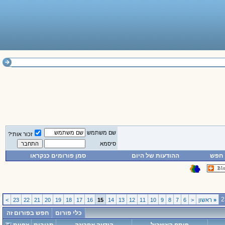
שם משתמש
זכור אותי?
סיסמא
חפש
ההודעות של היום
סמן פורומים כנקראו
«
ראשון
<
6
7
8
9
10
11
12
13
14
15
16
17
18
19
20
21
22
23
>
כלי פורום
חפש בפורום זה