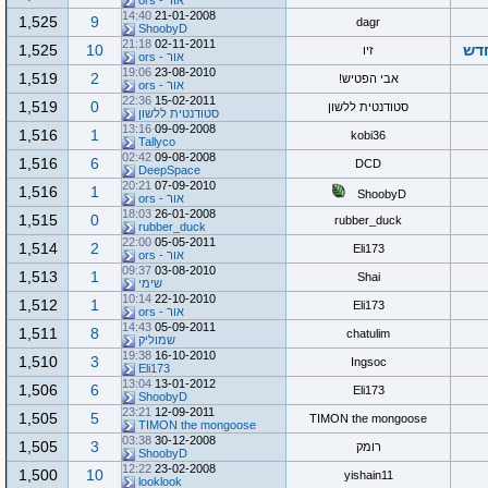
אור - ors
14:40
21-01-2008
1,525
9
dagr
ShoobyD
21:18
02-11-2011
חדש
10
1,525
זיו
אור - ors
19:06
23-08-2010
1,519
2
אבי הפטיש!
אור - ors
22:36
15-02-2011
1,519
0
סטודנטית ללשון
סטודנטית ללשון
13:16
09-09-2008
1,516
1
kobi36
Tallyco
02:42
09-08-2008
1,516
6
DCD
DeepSpace
20:21
07-09-2010
1,516
1
ShoobyD
אור - ors
18:03
26-01-2008
1,515
0
rubber_duck
rubber_duck
22:00
05-05-2011
1,514
2
Eli173
אור - ors
09:37
03-08-2010
1,513
1
Shai
שימי
10:14
22-10-2010
1,512
1
Eli173
אור - ors
14:43
05-09-2011
1,511
8
chatulim
שמוליק
19:38
16-10-2010
1,510
3
Ingsoc
Eli173
13:04
13-01-2012
1,506
6
Eli173
ShoobyD
23:21
12-09-2011
1,505
5
TIMON the mongoose
TIMON the mongoose
03:38
30-12-2008
1,505
3
רומק
ShoobyD
12:22
23-02-2008
1,500
10
yishain11
looklook