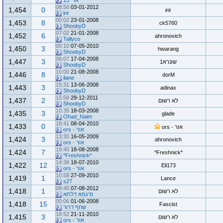
ארי 13
08:56
03-01-2012
1,454
0
irir
irir
00:02
23-01-2008
1,453
8
ck5760
ShoobyD
07:02
21-01-2008
1,452
6
ahronovich
Tallyco
00:10
07-05-2010
1,450
3
hwarang
ShoobyD
06:07
17-04-2008
1,447
3
שונרא1
ShoobyD
10:00
21-08-2008
1,446
8
dorM
ilane
15:31
13-06-2008
1,443
3
adinax
ShoobyD
15:58
29-12-2011
1,437
2
לא רשום
ShoobyD
10:35
18-03-2008
1,435
3
glade
Ohad_Naim
18:41
08-04-2010
1,433
0
אור - ors
אור - ors
13:30
16-05-2009
1,424
3
ahronovich
אור - ors
19:40
18-08-2008
1,424
7
*Freshnick*
*Freshnick*
14:38
18-07-2010
1,422
12
Eli173
אור - ors
10:58
27-09-2010
1,419
1
Lance
s27
08:45
07-08-2012
1,418
1
לא רשום
סיגמא דלתא
00:06
01-06-2008
1,418
15
Fascist
שחף דרור
18:52
21-11-2010
1,415
3
לא רשום
אור - ors