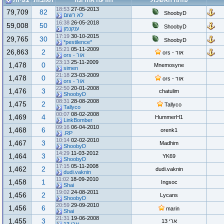
פותח האשכול
הודעה אחרונה
תגובות
צפיות
18:53
27-05-2013
79,709
82
ShoobyD
לא רשום
16:38
26-05-2018
59,008
50
ShoobyD
ענקנמן
17:19
30-10-2015
29,765
30
ShoobyD
*pestilence*
15:21
05-11-2009
26,863
2
אור - ors
אור - ors
23:13
25-11-2009
1,478
0
Mnemosyne
simen
21:18
23-03-2009
1,478
0
אור - ors
אור - ors
22:50
20-01-2008
1,476
3
chatulim
ShoobyD
08:31
28-08-2008
1,475
2
Tallyco
Tallyco
00:07
08-02-2008
1,469
4
HummerH1
LinkBomber
09:16
06-04-2010
1,468
6
orenk1
RP.
10:14
02-02-2010
1,467
3
Madhim
ShoobyD
14:29
11-03-2012
1,464
3
YK69
ShoobyD
17:15
05-11-2008
1,462
2
dudi.vaknin
dudi.vaknin
11:02
18-09-2010
1,458
1
Ingsoc
Shai
19:02
24-08-2011
1,456
2
Lycans
ShoobyD
20:59
29-09-2010
1,456
6
marin
Shai
21:31
19-06-2008
1,455
3
ארי 13