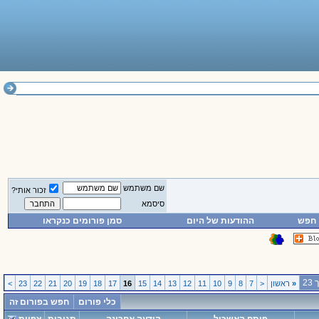
שם משתמש
זכור אותי?
סיסמא
חפש
ההודעות של היום
סמן פורומים כנקראו
«
ראשון
<
7
8
9
10
11
12
13
14
15
16
17
18
19
20
21
22
23
>
כלי פורום
חפש בפורום זה