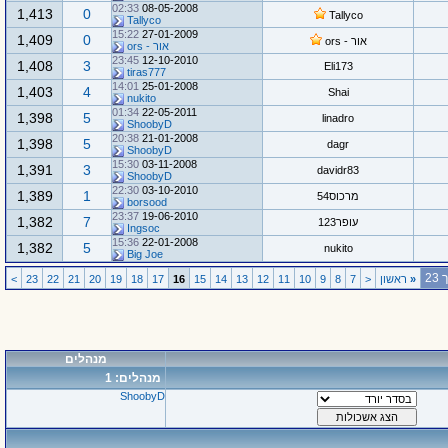
02:33
08-05-2008
1,413
0
Tallyco
Tallyco
15:22
27-01-2009
1,409
0
אור - ors
אור - ors
23:45
12-10-2010
1,408
3
Eli173
tiras777
14:01
25-01-2008
1,403
4
Shai
nukito
01:34
22-05-2011
1,398
5
linadro
ShoobyD
20:38
21-01-2008
1,398
5
dagr
ShoobyD
15:30
03-11-2008
1,391
3
davidr83
ShoobyD
22:30
03-10-2010
1,389
1
מרכוס54
borsood
23:37
19-06-2010
1,382
7
עופר123
Ingsoc
15:36
22-01-2008
1,382
5
nukito
Big Joe
«
ראשון
<
7
8
9
10
11
12
13
14
15
16
17
18
19
20
21
22
23
>
מנהלים
מנהלים: 1
ShoobyD