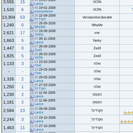
16:44
15-07-2009
3,555
15
VCPA
Lance
18:49
19-01-2009
1,520
6
VCPA
iceman4ever
19:28
22-09-2009
13,304
53
VersitasVosLiberabit
הקרדינל
10:57
25-05-2026
1,240
0
WhyMe
WhyMe
18:02
18-09-2008
2,621
17
xnir
נוסטור
06:57
09-11-2009
1,663
5
Yanky
Lance
10:57
28-09-2009
1,447
0
Zed3
Zed3
18:29
28-03-2009
1,825
5
Zed3
VCPA
11:23
23-03-2009
1,133
3
ואלה
ואלה
13:24
23-03-2009
-
-
ואלה
ואלה
02:20
29-03-2009
1,326
2
ואלה
Lance
12:25
27-03-2009
1,250
1
ואלה
הקרדינל
19:24
11-06-2009
1,230
2
המממ
Lance
19:25
11-06-2009
1,181
2
המממ
Lance
00:30
09-09-2008
2,584
23
הקרדינל
Lance
22:03
19-10-2008
2,244
3
הקרדינל
Lance
22:33
27-10-2008
1,463
11
הקרדינל
Lance