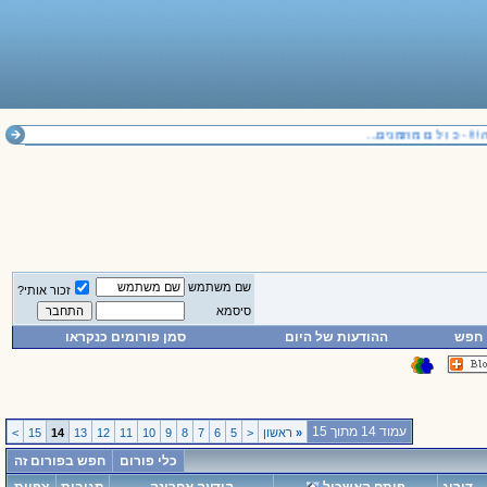
 כ ו ל ם מוזמנים...
שם משתמש
זכור אותי?
סיסמא
חפש
ההודעות של היום
סמן פורומים כנקראו
עמוד 14 מתוך 15
«
ראשון
<
5
6
7
8
9
10
11
12
13
14
15
>
כלי פורום
חפש בפורום זה