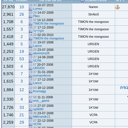
דירוג
פותח האשכול
הודעה אחרונה
תגובות
צפיות
16:43
16-07-2015
27,870
10
Narion
Lomez
20:29
14-07-2009
2,961
26
StrAtoS
Pilon
11:33
14-12-2009
1,708
6
TIMON the mongoose
TIMON the mongoose
08:27
17-12-2009
1,557
3
TIMON the mongoose
הקרדינל
14:20
02-03-2010
2,418
2
TIMON the mongoose
TIMON the mongoose
21:02
19-07-2008
1,449
5
URGEN
Lance
15:23
23-07-2008
2,253
19
URGEN
alonmore28
19:37
14-09-2008
2,672
53
URGEN
VCPA
11:57
20-07-2008
1,503
4
URGEN
URGEN
19:37
31-01-2009
9,976
7
שונרא1
iceman4ever
19:17
17-12-2008
1,615
3
שונרא1
Lance
בודה
22:03
18-12-2008
1,884
12
שונרא1
Kromagg
07:58
11-11-2008
2,330
4
שונרא1
end__game
23:26
27-07-2008
1,726
33
שונרא1
op9090
04:38
23-07-2008
1,746
21
VCPA
Mithrandir21
07:07
22-12-2008
2,259
29
VCPA
VCPA