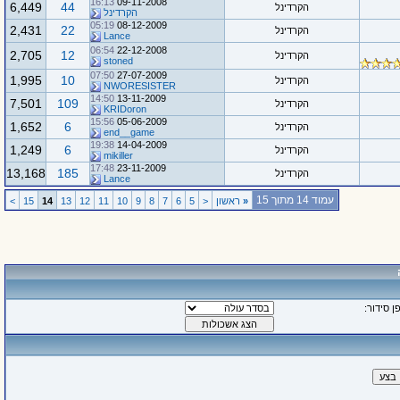
16:13
09-11-2008
6,449
44
הקרדינל
הקרדינל
05:19
08-12-2009
2,431
22
הקרדינל
Lance
06:54
22-12-2008
2,705
12
הקרדינל
stoned
07:50
27-07-2009
1,995
10
הקרדינל
NWORESISTER
14:50
13-11-2009
7,501
109
הקרדינל
KRIDoron
15:56
05-06-2009
1,652
6
הקרדינל
end__game
19:38
14-04-2009
1,249
6
הקרדינל
mikiller
17:48
23-11-2009
13,168
185
הקרדינל
Lance
עמוד 14 מתוך 15
«
ראשון
<
5
6
7
8
9
10
11
12
13
14
15
>
ן סידור: