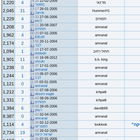
14:10
12-02-2009
1,220
4
מדינאי
נוסטור
13:17
26-01-2005
2,045
31
HummerH1
Jarvis
23:33
27-06-2006
1,229
4
תפוחים
kkr3
20:11
20-08-2007
1,208
3
amranal
תפוחים
00:20
07-01-2005
1,962
4
amranal
EtEoR
13:55
20-11-2004
2,174
2
amranal
לבני
15:19
17-07-2005
1,094
1
חתול-רחוב
dododo
23:40
16-08-2012
1,901
11
b.b. king
shruki
20:37
17-01-2005
1,238
0
amranal
amranal
14:18
05-07-2006
1,244
1
amranal
לב1
11:05
03-01-2005
1,121
0
amranal
amranal
03:41
07-08-2006
1,212
3
ichpatli
desert-eagle
05:42
08-09-2006
1,331
7
ichpatli
תפוחים
16:08
28-05-2006
1,384
6
davidb66
רומק
12:42
02-04-2005
8,387
0
amranal
amranal
15:26
02-12-2008
1,114
4
looklook
הפטריוט
17:25
26-02-2005
2,734
19
amranal
ישראל היפה
16:36
07-01-2005