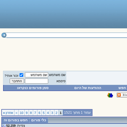
שם משתמש
זכור אותי?
סיסמא
חפש
ההודעות של היום
סמן פורומים כנקראו
עמוד 1 מתוך 1521
1
2
3
4
5
6
7
8
9
10
>
אחרון
»
כלי פורום
חפש בפורום זה
צפיות:
52,159