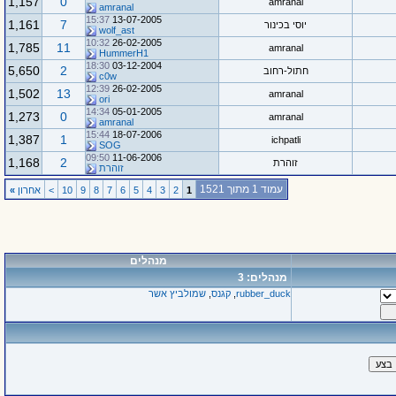
1,157
0
amranal
amranal
15:37
13-07-2005
1,161
7
יוסי בכינור
wolf_ast
10:32
26-02-2005
1,785
11
amranal
HummerH1
18:30
03-12-2004
5,650
2
חתול-רחוב
c0w
12:39
26-02-2005
1,502
13
amranal
ori
14:34
05-01-2005
1,273
0
amranal
amranal
15:44
18-07-2006
1,387
1
ichpatli
SOG
09:50
11-06-2006
1,168
2
זוהרת
זוהרת
עמוד 1 מתוך 1521
1
2
3
4
5
6
7
8
9
10
>
אחרון
»
מנהלים
מנהלים: 3
rubber_duck
,
קגנס
,
שמולביץ אשר