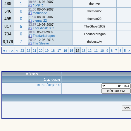
19:36
16-04-2007
489
1
themvp
בן שאול
21:03
08-04-2007
546
0
theman22
theman22
21:04
08-04-2007
495
0
theman22
theman22
13:57
19-06-2007
817
5
TheGhost1982
TheGhost1982
18:18
05-11-2009
734
0
Thedarkdragon
Thedarkdragon
20:28
12-08-2013
6,179
7
thebestdw
The Sleeve
<
5
6
7
8
9
10
11
12
13
14
15
16
17
18
19
20
21
22
23
>
אחרון
»
מנהלים
מנהלים: 1
הברמן של הפורום