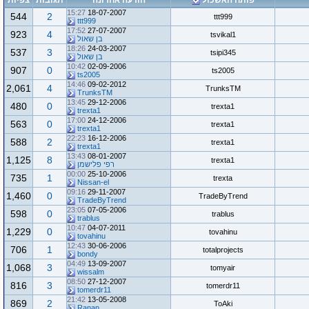
פותח האשכול
הודעה אחרונה
תגובות
צפיות
15:27
18-07-2007
544
2
ttt999
ttt999
17:52
27-07-2007
923
4
tsvikal1
בן שאול
18:26
24-03-2007
537
3
tsipi345
בן שאול
10:42
02-09-2006
907
0
ts2005
ts2005
14:46
09-02-2012
2,061
4
TrunksTM
TrunksTM
13:45
29-12-2006
480
0
trexta1
trexta1
17:00
24-12-2006
563
0
trexta1
trexta1
22:23
16-12-2006
588
2
trexta1
trexta1
13:43
08-01-2007
1,125
8
trexta1
רפי פלישמן
00:00
25-10-2006
735
1
trexta
Nissan-el
09:16
29-11-2007
1,460
0
TradeByTrend
TradeByTrend
23:05
07-05-2006
598
0
trablus
trablus
10:47
04-07-2011
1,229
0
tovahinu
tovahinu
12:43
30-06-2006
706
1
totalprojects
bondy
04:49
13-09-2007
1,068
3
tomyair
wissalm
08:50
27-12-2007
816
3
tomerdr11
tomerdr11
21:42
13-05-2008
869
2
ToAki
Ranan