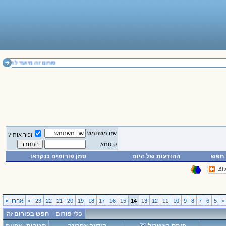
פורום זה מיועד להחלפת דעות בלבד. אי
שם משתמש
זכור אותי?
סיסמא
חפש
ההודעות של היום
סמן פורומים כנקראו
<
5
6
7
8
9
10
11
12
13
14
15
16
17
18
19
20
21
22
23
>
אחרון
»
כלי פורום
חפש בפורום זה