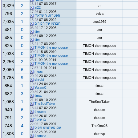
16:14
07-03-2017
3,329
2
tm
ai22
17:26
01-11-2006
796
2
tiviva
הפטריוט הישראלי
15:28
07-08-2022
7,035
1
titus1969
הברמן של הפורום
03:29
17-12-2006
481
0
titer
titer
20:51
09-12-2006
485
0
titer
titer
15:24
17-03-2010
825
0
TIMON the mongoose
TIMON the mongoose
09:04
15-05-2010
1,038
0
TIMON the mongoose
TIMON the mongoose
23:11
09-03-2014
2,256
2
TIMON the mongoose
TIMON the mongoose
17:57
11-01-2014
2,060
6
TIMON the mongoose
meac
20:29
23-02-2013
3,785
9
TIMON the mongoose
shruki
10:51
24-04-2006
854
1
timac
YoramC
20:39
21-04-2006
682
3
timac
timac
21:19
09-10-2005
1,068
1
TheSoulTaker
TheSoulTaker
18:44
07-02-2008
940
6
thesom
thesom
09:36
26-01-2008
791
2
thesom
בן שאול
22:06
17-08-2007
748
4
TheOne23
שם משתמש תפוס
11:22
28-06-2008
1,806
0
themvp
themvp