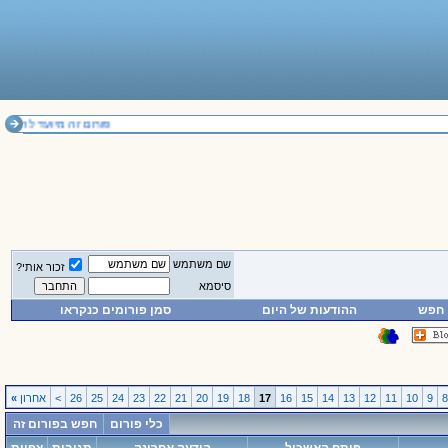
פורום זה מיועד להחלפת דעות בלבד. אי
שם משתמש
זכור אותי?
סיסמא
חפש
ההודעות של היום
סמן פורומים כנקראו
9
10
11
12
13
14
15
16
17
18
19
20
21
22
23
24
25
26
>
אחרון
»
כלי פורום
חפש בפורום זה