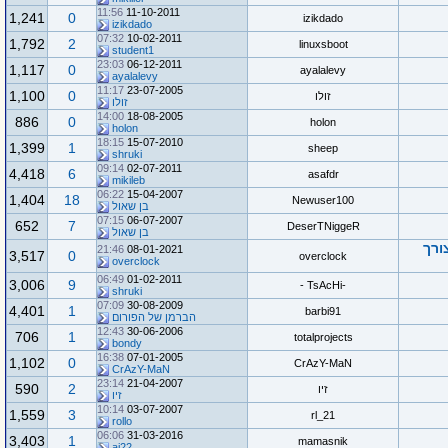
11:56
11-10-2011
1,241
0
izikdado
izikdado
07:32
10-02-2011
1,792
2
linuxsboot
student1
23:03
06-12-2011
1,117
0
ayalalevy
ayalalevy
11:17
23-07-2005
1,100
0
זולו
זולו
14:00
18-08-2005
886
0
holon
holon
18:15
15-07-2010
1,399
1
sheep
shruki
09:14
02-07-2011
4,418
6
asafdr
mikileb
06:22
15-04-2007
1,404
18
Newuser100
בן שאול
07:15
06-07-2007
652
7
DeserTNiggeR
בן שאול
ורך
21:46
08-01-2021
3,517
0
overclock
overclock
06:49
01-02-2011
3,006
9
-TsAcHi -
shruki
07:09
30-08-2009
4,401
1
barbi91
הברמן של הפורום
12:43
30-06-2006
706
1
totalprojects
bondy
16:38
07-01-2005
1,102
0
CrAzY-MaN
CrAzY-MaN
23:14
21-04-2007
590
2
זיו
זיו
10:14
03-07-2007
1,559
3
rl_21
rollo
06:06
31-03-2016
3,403
1
mamasnik
ai22