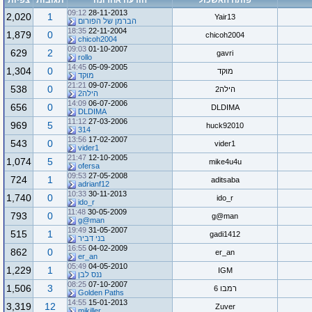
פותח האשכול
הודעה אחרונה
תגובות
צפיות
09:12
28-11-2013
2,020
1
Yair13
הברמן של הפורום
18:35
22-11-2004
1,879
0
chicoh2004
chicoh2004
09:03
01-10-2007
629
2
gavri
rollo
14:45
05-09-2005
1,304
0
מוקד
מוקד
21:21
09-07-2006
538
0
הילה2
הילה2
14:09
06-07-2006
656
0
DLDIMA
DLDIMA
11:12
27-03-2006
969
5
huck92010
314
13:56
17-02-2007
543
0
vider1
vider1
21:47
12-10-2005
1,074
5
mike4u4u
ofersa
09:53
27-05-2008
724
1
aditsaba
adrianf12
10:33
30-11-2013
1,740
0
ido_r
ido_r
11:48
30-05-2009
793
0
g@man
g@man
19:49
31-05-2007
515
1
gadi1412
בני דביר
16:55
04-02-2009
862
0
er_an
er_an
05:49
04-05-2010
1,229
1
IGM
ננס לבן
08:25
07-10-2007
1,506
3
רמבו 6
Golden Paths
14:55
15-01-2013
3,319
12
Zuver
mikiller