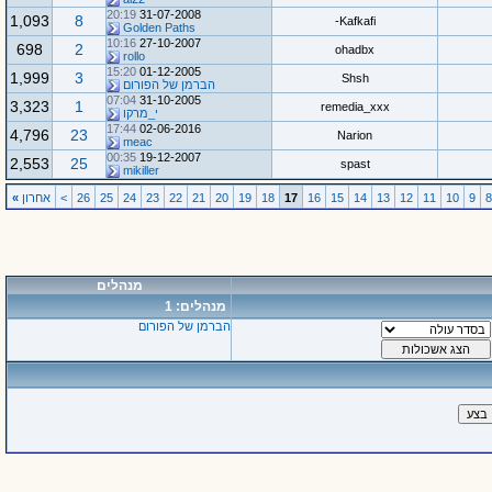
20:19
31-07-2008
1,093
8
Kafkafi-
Golden Paths
10:16
27-10-2007
698
2
ohadbx
rollo
15:20
01-12-2005
1,999
3
Shsh
הברמן של הפורום
07:04
31-10-2005
3,323
1
remedia_xxx
י_מרקו
17:44
02-06-2016
4,796
23
Narion
meac
00:35
19-12-2007
2,553
25
spast
mikiller
9
10
11
12
13
14
15
16
17
18
19
20
21
22
23
24
25
26
>
אחרון
»
מנהלים
מנהלים: 1
הברמן של הפורום