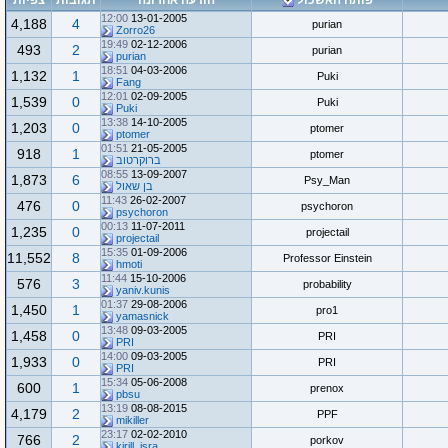
פותח האשכול
הודעה אחרונה
תגובות
צפיות
12:00
13-01-2005
4,188
4
purian
Zorro26
19:49
02-12-2006
493
2
purian
purian
18:51
04-03-2006
1,132
1
Puki
Fang
12:01
02-09-2005
1,539
0
Puki
Puki
13:38
14-10-2005
1,203
0
ptomer
ptomer
01:51
21-05-2005
918
1
ptomer
ברוקרטוב
08:55
13-09-2007
1,873
6
Psy_Man
בן שאול
11:43
26-02-2007
476
0
psychoron
psychoron
00:13
11-07-2011
1,235
0
projectail
projectail
15:35
01-09-2006
11,552
8
Professor Einstein
hmoti
11:44
15-10-2006
576
3
probability
yaniv.kunis
01:37
29-08-2006
1,450
1
pro1
yamasnick
13:48
09-03-2005
1,458
0
PRI
PRI
14:00
09-03-2005
1,933
0
PRI
PRI
15:34
05-06-2008
600
1
prenox
pbsu
13:19
08-08-2015
4,179
2
PPF
mikiller
23:17
02-02-2010
766
2
porkov
kirill_isra