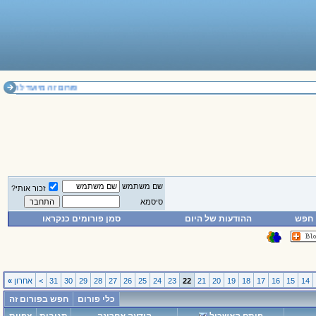
פורום זה מיועד להחלפת דעות בלבד. אי
שם משתמש
זכור אותי?
סיסמא
חפש
ההודעות של היום
סמן פורומים כנקראו
14
15
16
17
18
19
20
21
22
23
24
25
26
27
28
29
30
31
>
אחרון
»
כלי פורום
חפש בפורום זה