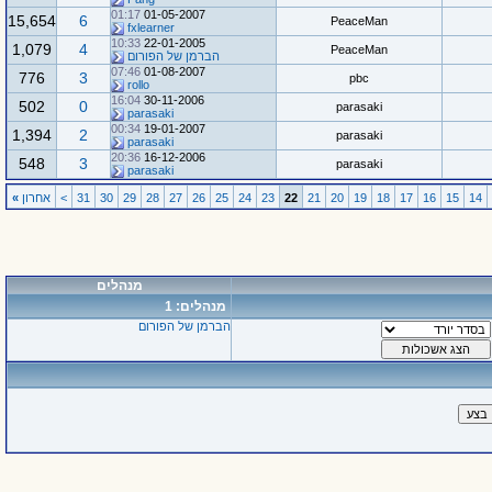
01:17
01-05-2007
15,654
6
PeaceMan
fxlearner
10:33
22-01-2005
1,079
4
PeaceMan
הברמן של הפורום
07:46
01-08-2007
776
3
pbc
rollo
16:04
30-11-2006
502
0
parasaki
parasaki
00:34
19-01-2007
1,394
2
parasaki
parasaki
20:36
16-12-2006
548
3
parasaki
parasaki
14
15
16
17
18
19
20
21
22
23
24
25
26
27
28
29
30
31
>
אחרון
»
מנהלים
מנהלים: 1
הברמן של הפורום