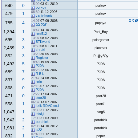
15:00
03-01-2010
640
0
porkov
porkov
08:30
11-12-2006
479
1
porkov
yaniv.kunis
שנים
14:07
07-09-2006
785
4
popaya
יובל בב
14:47
14-10-2005
1,394
1
Pool_Boy
roni512
13:07
08-02-2008
695
3
polargamer
STKworld
10:50
08-01-2011
2,439
3
pleomax
shruki
13:20
30-05-2008
852
3
PL@yB0y
Register
18:43
19-09-2007
1,492
5
PJ0A
PJ0A
08:23
22-06-2007
689
7
PJ0A
R E L
21:47
24-08-2007
837
9
PJ0A
rollo
02:15
07-12-2005
868
0
PJ0A
PJ0A
12:22
17-04-2007
471
0
piter28
piter28
06:37
13-07-2007
558
1
piter01
Itzik RDVC.co.il
19:39
31-12-2005
1,047
1
ping5
misigi
17:00
31-03-2009
1,942
2
perchick
perchick
02:08
14-10-2012
1,981
2
perchick
ai22
07:40
21-12-2005
832
1
peper
Fang