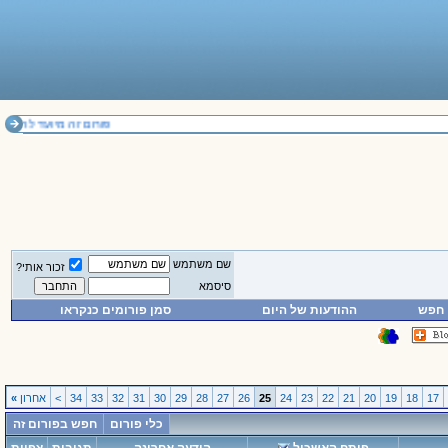
פורום זה מיועד להחלפת דעות בלבד. אי
שם משתמש
זכור אותי?
סיסמא
חפש
ההודעות של היום
סמן פורומים כנקראו
17
18
19
20
21
22
23
24
25
26
27
28
29
30
31
32
33
34
>
אחרון
»
כלי פורום
חפש בפורום זה