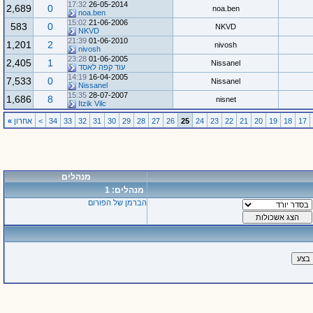
17:32
26-05-2014
2,689
0
noa.ben
noa.ben
15:02
21-06-2006
583
0
NKVD
NKVD
21:39
01-06-2010
1,201
2
nivosh
nivosh
23:28
01-06-2005
2,405
1
Nissanel
עוד קפה לאסד
14:19
16-04-2005
7,533
0
Nissanel
Nissanel
15:35
28-07-2007
1,686
8
nisnet
Itzik Vilc
17
18
19
20
21
22
23
24
25
26
27
28
29
30
31
32
33
34
>
אחרון
»
מנהלים
מנהלים: 1
הברמן של הפורום