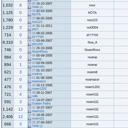
06:55
16-10-2007
1,032
8
nour
בן שאול
13:26
02-03-2005
1,125
0
NOTA
NOTA
19:23
06-05-2005
1,780
0
noo123
noo123
13:45
21-11-2011
1,229
3
nof3004
רומק
18:29
08-02-2006
714
0
ספידרמן
ספידרמן
08:42
03-06-2007
8,310
3
Noa_A
סמבוסק
16:32
25-10-2006
746
0
NoamRoss
NoamRoss
17:04
05-09-2005
984
0
noamp
noamp
08:03
03-09-2005
894
1
noamp
moshebs
23:37
01-10-2007
621
3
noamdt
coolroy
20:01
01-08-2006
477
0
noamasor
noamasor
01:26
15-12-2006
476
0
noam1202
noam1202
07:08
28-11-2007
721
4
noam111
rollo
12:00
14-07-2007
591
3
noam111
Golden Paths
18:32
16-07-2007
1,142
12
noam111
noam111
18:36
19-06-2007
2,406
12
noam111
noam111
06:38
17-06-2007
666
3
noam111
בן שאול