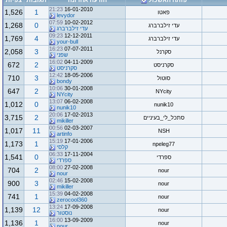
פותח האשכול
הודעה אחרונה
תגובות
צפיות
21:23
16-01-2010
1,526
1
פאטו
levydor
07:59
10-02-2012
1,268
0
עדי זילברברג
עדי זילברברג
09:23
12-12-2011
1,769
4
עדי זילברברג
your-bull
16:23
07-07-2011
2,058
3
סקרנל
שפני
16:02
04-11-2009
672
2
סקרניסט
סקרניסט
12:42
18-05-2006
710
3
סוטול
bondy
10:06
30-01-2008
647
2
NYcity
NYcity
13:07
06-02-2008
1,012
0
nunik10
nunik10
20:06
17-02-2013
3,715
2
סתכל_לי_בעיניים
mikiller
00:56
02-03-2007
1,017
11
NSH
artinfo
15:19
17-01-2006
1,173
1
npeleg77
קלסי
06:33
17-11-2004
1,541
0
ספרדי
ספרדי
08:00
27-02-2008
704
2
nour
nour
02:46
15-02-2008
900
3
nour
mikiller
15:39
04-02-2008
741
1
nour
zerocool360
13:24
17-09-2008
1,139
12
nour
נוסטור
16:00
13-09-2009
1,136
1
nour
nour