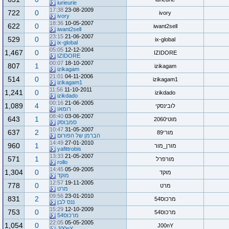
iurieurie
17:38
23-08-2009
722
0
ivory
ivory
18:36
10-05-2007
622
0
iwant2sell
iwant2sell
23:15
21-06-2007
529
0
ix-global
ix-global
05:05
12-12-2004
1,467
0
IZIDORE
IZIDORE
00:07
18-10-2007
807
1
izikagam
izikagam
21:01
04-11-2006
514
0
izikagam1
izikagam1
11:56
11-10-2011
1,241
0
izikdado
izikdado
00:16
21-06-2005
1,089
4
לובינסקי
רומאו
08:40
03-06-2007
643
1
מוטי2060
סמבוסק
10:47
31-05-2007
637
2
מורי89
הברמן של הפורום
14:49
27-01-2010
960
1
מורן_מור
yafittrobis
13:33
21-05-2007
571
1
מורפרל
rollo
14:45
05-09-2005
1,304
0
מוקד
מוקד
12:57
19-11-2005
778
0
מרט
מרט
09:56
23-01-2010
831
2
מרכוס54
ננס לבן
15:29
12-10-2009
753
0
מרכוס54
מרכוס54
22:05
05-05-2005
1,054
0
J00nY
J00nY