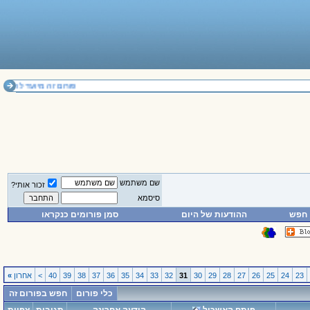
פורום זה מיועד להחלפת דעות בלבד. אי
שם משתמש
זכור אותי?
סיסמא
חפש
ההודעות של היום
סמן פורומים כנקראו
23
24
25
26
27
28
29
30
31
32
33
34
35
36
37
38
39
40
>
אחרון
»
כלי פורום
חפש בפורום זה