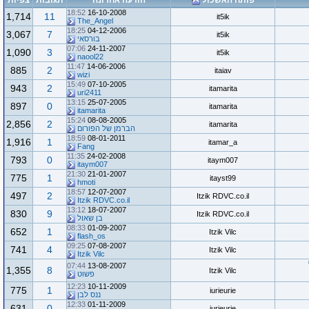
פותח האשכול
הודעה אחרונה
תגובות
צפיות
18:52
16-10-2008
1,714
11
it5ik
The_Angel
18:25
04-12-2006
3,067
7
it5ik
בורסאי
07:06
24-11-2007
1,090
3
it5ik
naool22
11:47
14-06-2006
885
2
itaiav
wizi
15:49
07-10-2005
943
2
itamarita
uri2411
13:15
25-07-2005
897
0
itamarita
itamarita
15:24
08-08-2005
2,856
2
itamarita
הברמן של הפורום
18:59
08-01-2011
1,916
1
itamar_a
Fang
11:35
24-02-2008
793
0
itaym007
itaym007
21:30
21-01-2007
775
1
itayst99
hmoti
18:57
12-07-2007
497
2
Itzik RDVC.co.il
Itzik RDVC.co.il
13:12
18-07-2007
830
9
Itzik RDVC.co.il
בן שאול
08:33
01-09-2007
652
1
Itzik Vilc
flash_os
09:25
07-08-2007
741
4
Itzik Vilc
Itzik Vilc
07:44
13-08-2007
1,355
8
Itzik Vilc
פשוט
12:23
10-11-2009
775
1
iurieurie
ננס לבן
12:33
01-11-2009
631
0
iurieurie