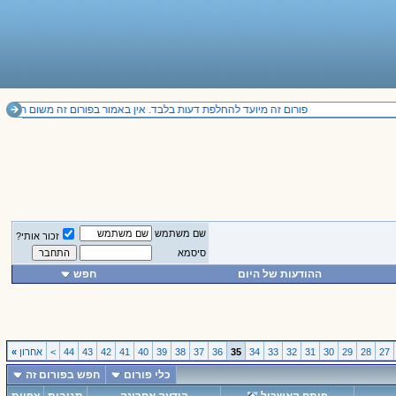
פורום זה מיועד להחלפת דעות בלבד. אין באמור בפורום זה משום תחליף לייעוץ מקצועי ואין להסתמך על הנכתב בו. il
שם משתמש
זכור אותי?
סיסמא
ההודעות של היום
חפש
27
28
29
30
31
32
33
34
35
36
37
38
39
40
41
42
43
44
>
אחרון
»
כלי פורום
חפש בפורום זה