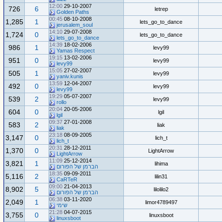
12:00
29-10-2007
726
6
letrep
Golden Paths
00:45
08-10-2008
1,285
1
lets_go_to_dance
jerusalem_soul
14:10
29-07-2008
1,724
0
lets_go_to_dance
lets_go_to_dance
14:39
18-02-2006
986
1
levy99
Yamas Respect
19:15
13-02-2006
951
0
levy99
levy99
15:05
27-02-2007
505
1
levy99
yaniv.kunis
13:59
12-04-2007
492
0
levy99
levy99
19:29
05-07-2007
539
2
levy99
rollo
20:04
20-05-2006
604
0
lgil
lgil
09:37
27-01-2008
583
2
liak
liak
23:18
08-09-2005
3,147
0
lich_t
lich_t
20:31
28-12-2011
1,370
0
LightArrow
LightArrow
11:09
25-12-2014
3,821
1
lihima
הברמן של הפורום
18:35
09-09-2011
5,116
2
lilin31
CaRTeR
09:00
21-04-2013
8,902
5
lilolilo2
הברמן של הפורום
06:38
03-11-2020
2,049
1
limor4789497
שימי
21:28
04-07-2015
3,755
0
linuxsboot
linuxsboot