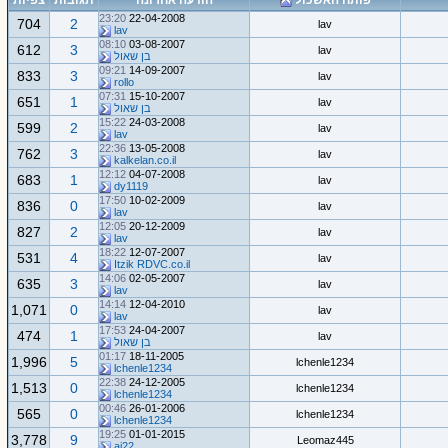
פותח האשכול
הודעה אחרונה
תגובות
צפיות
23:20
22-04-2008
704
2
lav
lav
08:10
03-08-2007
612
3
lav
בן שאול
09:21
14-09-2007
833
3
lav
rollo
07:31
15-10-2007
651
1
lav
בן שאול
15:22
24-03-2008
599
2
lav
lav
22:36
13-05-2008
762
3
lav
kalkelan.co.il
12:12
04-07-2008
683
1
lav
dy1119
17:50
10-02-2009
836
0
lav
lav
12:05
20-12-2009
827
2
lav
lav
18:22
12-07-2007
531
4
lav
Itzik RDVC.co.il
14:06
02-05-2007
635
3
lav
lav
14:14
12-04-2010
1,071
0
lav
lav
17:53
24-04-2007
474
1
lav
בן שאול
01:17
18-11-2005
1,996
5
lchenle1234
lchenle1234
22:38
24-12-2005
1,513
0
lchenle1234
lchenle1234
00:46
26-01-2006
565
0
lchenle1234
lchenle1234
19:25
01-01-2015
3,778
9
Leomaz445
ai22