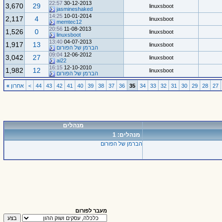
22:57
30-12-2013
3,670
29
linuxsboot
jasmineshaked
14:25
10-01-2014
2,117
4
linuxsboot
memtec12
20:56
11-08-2013
1,526
0
linuxsboot
linuxsboot
13:40
04-07-2013
1,917
13
linuxsboot
הברמן של הפורום
09:04
12-06-2012
3,042
27
linuxsboot
ai22
16:15
12-10-2010
1,982
12
linuxsboot
הברמן של הפורום
27
28
29
30
31
32
33
34
35
36
37
38
39
40
41
42
43
44
>
אחרון
»
מנהלים
מנהלים: 1
הברמן של הפורום
מעבר לפורום