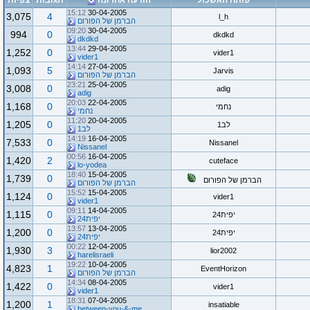
פותח האשכול
הודעה אחרונה
תגובות
צפיות
15:12
30-04-2005
3,075
4
l_h
הברמן של הפורום
09:20
30-04-2005
994
0
dkdkd
dkdkd
13:44
29-04-2005
1,252
0
vider1
vider1
14:14
27-04-2005
1,093
5
Jarvis
הברמן של הפורום
23:21
25-04-2005
3,008
0
adig
adig
20:03
22-04-2005
1,168
0
נחמי
נחמי
11:20
20-04-2005
1,205
0
לב1
לב1
14:19
16-04-2005
7,533
0
Nissanel
Nissanel
00:56
16-04-2005
1,420
2
cuteface
lo-yodea
18:40
15-04-2005
1,739
0
הברמן של הפורום
הברמן של הפורום
15:52
15-04-2005
1,124
0
vider1
vider1
09:11
14-04-2005
1,115
0
יפית24
יפית24
13:57
13-04-2005
1,200
0
יפית24
יפית24
00:22
12-04-2005
1,930
3
lior2002
harelisraeli
19:22
10-04-2005
4,823
1
EventHorizon
הברמן של הפורום
14:34
08-04-2005
1,422
0
vider1
vider1
18:31
07-04-2005
1,200
1
insatiable
between-you-&-me