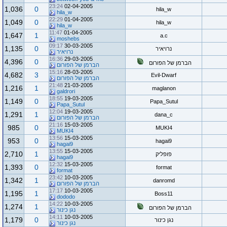
23:24
02-04-2005
1,036
0
hila_w
hila_w
22:29
01-04-2005
1,049
0
hila_w
hila_w
11:47
01-04-2005
1,647
1
a.c
moshebs
09:17
30-03-2005
1,135
0
נרויאיר
נרויאיר
16:36
29-03-2005
4,396
0
הברמן של הפורום
הברמן של הפורום
15:16
28-03-2005
4,682
3
Evil-Dwarf
הברמן של הפורום
21:48
21-03-2005
1,216
1
maglanon
galdrori
18:55
19-03-2005
1,149
0
Papa_Sutul
Papa_Sutul
12:04
19-03-2005
1,291
1
dana_c
הברמן של הפורום
21:16
15-03-2005
985
0
MUKI4
MUKI4
13:56
15-03-2005
953
0
hagai9
hagai9
13:55
15-03-2005
2,710
1
פופליק
hagai9
12:32
15-03-2005
1,393
0
format
format
23:42
10-03-2005
1,342
1
danromd
הברמן של הפורום
17:17
10-03-2005
1,195
1
Boss11
dododo
14:22
10-03-2005
1,274
1
הברמן של הפורום
נגן כינור
14:11
10-03-2005
1,179
0
נגן כינור
נגן כינור