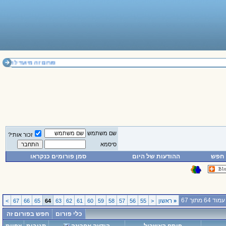
פורום זה מיועד להחלפת דעות בלבד. אי
שם משתמש
זכור אותי?
סיסמא
חפש
ההודעות של היום
סמן פורומים כנקראו
עמוד 64 מתוך 67
«
ראשון
<
55
56
57
58
59
60
61
62
63
64
65
66
67
>
כלי פורום
חפש בפורום זה