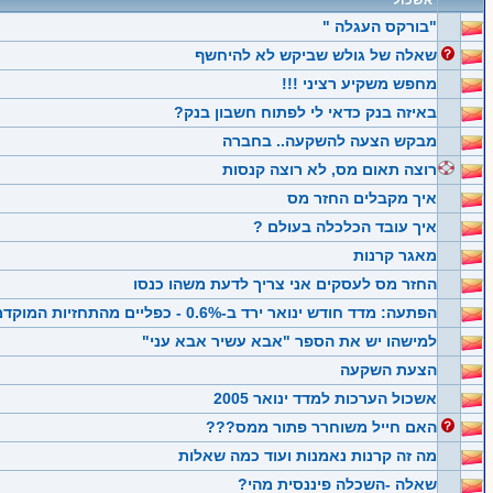
אשכול
"בורקס העגלה "
שאלה של גולש שביקש לא להיחשף
מחפש משקיע רציני !!!
באיזה בנק כדאי לי לפתוח חשבון בנק?
מבקש הצעה להשקעה.. בחברה
רוצה תאום מס, לא רוצה קנסות
איך מקבלים החזר מס
איך עובד הכלכלה בעולם ?
מאגר קרנות
החזר מס לעסקים אני צריך לדעת משהו כנסו
הפתעה: מדד חודש ינואר ירד ב-0.6% - כפליים מהתחזיות המוקדמות
למישהו יש את הספר "אבא עשיר אבא עני"
הצעת השקעה
אשכול הערכות למדד ינואר 2005
האם חייל משוחרר פתור ממס???
מה זה קרנות נאמנות ועוד כמה שאלות
שאלה -השכלה פיננסית מהי?