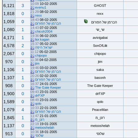
10:09
10-02-2005
6,121
3
GHOST
evenu1
21:29
08-02-2005
1,818
0
rexx
rexx
18:43
08-02-2005
1,059
0
הברמן של הפורום
הברמן של הפורום
14:43
07-02-2005
1,080
1
שי_שי
chicoh2004
19:36
06-02-2005
4,171
1
avivigabai
lior.kagan
15:37
05-02-2005
4,578
2
SonOfLilit
ישראל היפה
11:12
05-02-2005
2,067
0
chipopo
chipopo
11:38
04-02-2005
970
0
jtm
jtm
19:46
03-02-2005
1,106
1
saka
הברמן של הפורום
20:26
02-02-2005
1,107
1
basonh
הברמן של הפורום
16:37
24-01-2005
908
0
The Gate Keeper
The Gate Keeper
09:43
23-01-2005
1,900
0
drFXP
drFXP
08:49
23-01-2005
1,589
0
qolo
qolo
10:33
22-01-2005
1,079
4
PeaceMan
הברמן של הפורום
11:47
21-01-2005
1,845
1
רונן_מ
רונן_מ
22:19
19-01-2005
1,137
0
metooshelah
metooshelah
10:36
18-01-2005
913
0
שלוסי
שלוסי