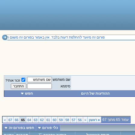
פורום זה מיועד להחלפת דעות בלבד. אין באמור בפורום זה משום תחליף לייעוץ מקצועי ואין להסתמך על הנכתב בו. il
שם משתמש
זכור אותי?
סיסמא
ההודעות של היום
חפש
עמוד 65 מתוך 67
«
ראשון
<
56
57
58
59
60
61
62
63
64
65
66
67
>
כלי פורום
חפש בפורום זה