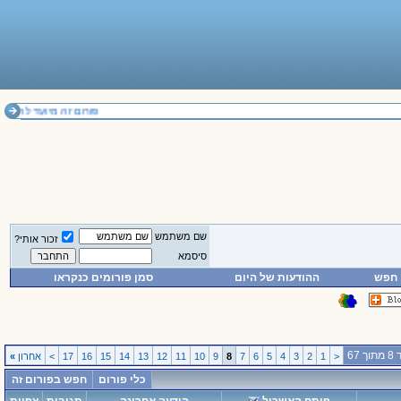
פורום זה מיועד להחלפת דעות בלבד. אי
שם משתמש
זכור אותי?
סיסמא
חפש
ההודעות של היום
סמן פורומים כנקראו
 67
<
1
2
3
4
5
6
7
8
9
10
11
12
13
14
15
16
17
>
אחרון
»
כלי פורום
חפש בפורום זה