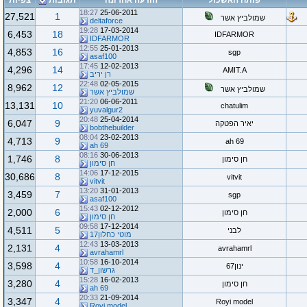
פותח האשכול
הודעה אחרונה
תגובות
צפיות
18:27
25-06-2011
27,521
1
שמולביץ אשר
deltaforce
19:28
17-03-2014
6,453
18
IDFARMOR
IDFARMOR
12:55
25-01-2013
4,853
16
sgp
asaf100
17:45
12-02-2013
4,296
14
AMIT.A
רן יריב
22:48
02-05-2015
8,962
12
שמולביץ אשר
שמולביץ אשר
21:20
06-06-2011
13,131
10
chatulim
yuvalgur2
20:48
25-04-2014
6,047
9
יאיר הפטקה
bobthebuilder
08:04
23-02-2013
4,713
9
ah 69
ah 69
08:16
30-06-2013
1,746
8
חן סימון
חן סימון
14:06
17-12-2015
30,686
8
vitvit
vitvit
13:20
31-01-2013
3,459
7
sgp
asaf100
15:43
02-12-2012
2,000
6
חן סימון
חן סימון
09:58
17-12-2014
4,511
5
לבני
מוטי כחלון17
12:43
13-03-2013
2,131
4
avrahamrl
avrahamrl
10:58
16-10-2014
3,598
4
ינון67
גרשון_ד
15:28
16-02-2013
3,280
4
חן סימון
ah 69
20:33
21-09-2014
3,347
4
Royi model
Royi model