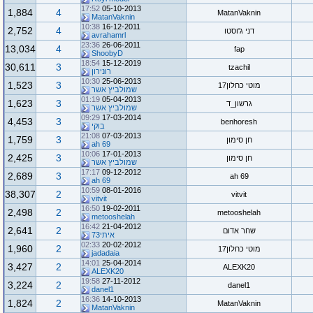
17:52
05-10-2013
1,884
4
MatanVaknin
MatanVaknin
10:38
16-12-2011
2,752
4
דני ג'וסטו
avrahamrl
23:36
26-06-2011
13,034
4
fap
ShoobyD
18:54
15-12-2019
30,611
3
tzachil
רונירון
10:30
25-06-2013
1,523
3
מוטי כחלון17
שמולביץ אשר
01:19
05-04-2013
1,623
3
גרשון_ד
שמולביץ אשר
09:29
17-03-2014
4,453
3
benhoresh
בוקי
21:08
07-03-2013
1,759
3
חן סימון
ah 69
10:06
17-01-2013
2,425
3
חן סימון
שמולביץ אשר
17:17
09-12-2012
2,689
3
ah 69
ah 69
10:59
08-01-2016
38,307
2
vitvit
vitvit
16:50
19-02-2011
2,498
2
metooshelah
metooshelah
16:42
21-04-2012
2,641
2
שחר אדום
איתי73
02:33
20-02-2012
1,960
2
מוטי כחלון17
jadadaia
14:01
25-04-2014
3,427
2
ALEXK20
ALEXK20
19:58
27-11-2012
3,224
2
danel1
danel1
16:36
14-10-2013
1,824
2
MatanVaknin
MatanVaknin