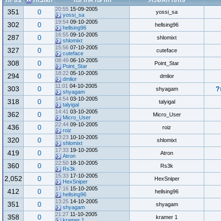
פותח האשכול
הודעה אחרונה
תגובות
צפיות
20:55
15-09-2005
351
0
yossi_sa
yossi_sa
19:54
09-10-2005
302
0
hellsing96
hellsing96
16:55
09-10-2005
287
0
shlomixt
shlomixt
15:56
07-10-2005
327
0
cuteface
cuteface
08:49
06-10-2005
308
0
Point_Star
Point_Star
18:22
05-10-2005
294
0
dmlior
dmlior
11:01
04-10-2005
303
0
shyagam
shyagam
14:54
03-10-2005
318
0
talyigal
talyigal
14:41
03-10-2005
362
0
Micro_User
Micro_User
22:44
09-10-2005
436
0
roiz
roiz
13:23
10-10-2005
320
0
shlomixt
shlomixt
17:33
19-10-2005
419
0
Atron
Atron
22:50
18-10-2005
360
0
Rs3k
Rs3k
15:33
17-10-2005
2,052
0
HexSniper
HexSniper
17:16
15-10-2005
412
0
hellsing96
hellsing96
13:25
14-10-2005
351
0
shyagam
shyagam
21:27
11-10-2005
358
0
kramer 1
kramer 1