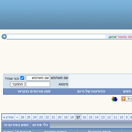
‎print
‎"Hello 
שם משתמש
זכור אותי?
סיסמא
חפש
ההודעות של היום
סמן פורומים כנקראו
9
10
11
12
13
14
15
16
17
18
19
20
21
22
23
24
25
26
>
אחרון
»
כלי פורום
חפש בפורום זה