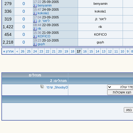
17:22
25-09-2005
279
0
benyamin
benyamin
15:47
24-09-2005
336
0
kokola1
kokola1
17:04
23-09-2005
319
0
ליאור .ק.
ליאור .ק.
08:44
22-09-2005
1,422
0
rik
rik
15:36
21-09-2005
454
0
KOFICO
KOFICO
19:23
20-10-2005
2,218
0
guyh
guyh
9
10
11
12
13
14
15
16
17
18
19
20
21
22
23
24
25
26
>
אחרון
»
מנהלים
מנהלים: 2
ShoobyD
,
שימי