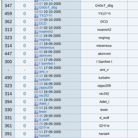
23:07
10-10-2005
347
0
Gh0sT_d0g
Gh0sT_d0g
19:59
10-10-2005
459
0
חיילבודד
חיילבודד
10:34
03-10-2005
362
0
DCD
DCD
15:45
02-10-2005
313
0
noamsh2
noamsh2
04:11
19-09-2005
323
0
nognog
nognog
12:22
18-09-2005
314
0
misterious
misterious
11:45
18-09-2005
447
0
alonromi
alonromi
22:13
17-09-2005
300
0
I SamNet I
I SamNet I
12:51
17-09-2005
-
-
ami_v
ami_v
18:10
16-09-2005
490
0
turbahn
turbahn
13:19
16-09-2005
323
0
zippo209
zippo209
06:53
16-09-2005
314
0
niv292
niv292
17:44
19-09-2005
394
0
Adiel_l
Adiel_l
09:58
21-09-2005
330
0
lewin
lewin
13:35
29-09-2005
331
0
d_wolf
d_wolf
12:29
29-09-2005
361
0
איתי02
איתי02
12:54
27-09-2005
391
0
hartat4
hartat4