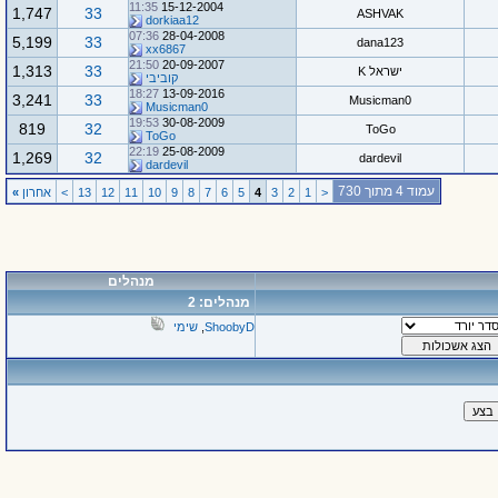
11:35
15-12-2004
1,747
33
ASHVAK
dorkiaa12
07:36
28-04-2008
5,199
33
dana123
xx6867
21:50
20-09-2007
1,313
33
ישראל K
קוביבי
18:27
13-09-2016
3,241
33
Musicman0
Musicman0
19:53
30-08-2009
819
32
ToGo
ToGo
22:19
25-08-2009
1,269
32
dardevil
dardevil
עמוד 4 מתוך 730
<
1
2
3
4
5
6
7
8
9
10
11
12
13
>
אחרון
»
מנהלים
מנהלים: 2
ShoobyD
,
שימי