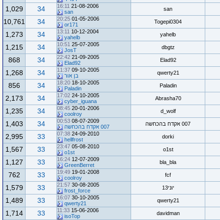
16:11
21-08-2006
1,029
34
san
san
20:25
01-05-2006
10,761
34
Togepi0304
or171
13:11
10-12-2004
1,273
34
yahelb
yahelb
10:51
25-07-2005
1,215
34
dbgtz
JosT
22:42
21-09-2005
868
34
Elad92
Elad92
11:37
09-10-2005
1,268
34
qwerty21
בן אור
18:20
18-10-2005
856
34
Paladin
Paladin
17:02
24-10-2005
2,173
34
Abrasha70
cyber_iguana
08:45
20-01-2006
1,235
34
d_wolf
coolroy
00:53
08-07-2009
1,403
34
007 אקדח בהכחשה
007 אקדח בהכחשה
07:38
24-09-2010
2,995
33
dorki
hellfrost
23:47
05-08-2010
1,567
33
o1st
o1st
16:24
12-07-2009
1,127
33
bla_bla
GreenBerret
19:49
19-01-2008
762
33
fcf
coolroy
21:57
30-08-2005
1,579
33
יוני13
frost_force
16:07
30-10-2005
1,489
33
qwerty21
qwerty21
11:33
15-06-2006
1,714
33
davidman
isoTop