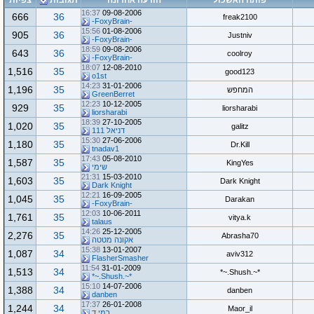
פותח האשכול
הודעה אחרונה
תגובות
צפיות
16:37
09-08-2006
666
36
freak2100
-FoxyBrain-
15:56
01-08-2006
905
36
Justniv
-FoxyBrain-
18:59
09-08-2006
643
36
coolroy
-FoxyBrain-
18:07
12-08-2010
1,516
35
good123
o1st
14:23
31-01-2006
1,196
35
המחפש
GreenBerret
12:23
10-12-2005
929
35
liorsharabi
liorsharabi
18:39
27-10-2005
1,020
35
galitz
דניאל 111
15:30
27-06-2006
1,180
35
Dr.Kill
tnadav1
17:43
05-08-2010
1,587
35
KingYes
שימי
21:31
15-03-2010
1,603
35
Dark Knight
Dark Knight
12:21
16-09-2005
1,045
35
Darakan
-FoxyBrain-
12:03
10-06-2011
1,761
35
vitya.k
talaus
14:26
25-12-2005
2,276
35
Abrasha70
אקונה מטטה
15:38
13-01-2007
1,087
34
aviv312
FlasherSmasher
11:54
31-01-2009
1,513
34
*~.Shush.~*
*~.Shush.~*
15:10
14-07-2006
1,388
34
danben
danben
17:37
26-01-2008
1,244
34
Maor_il
רמי ד