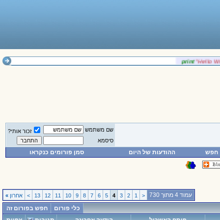
‎print
‎"Hello 
שם משתמש
זכור אותי?
סיסמא
חפש
ההודעות של היום
סמן פורומים כנקראו
עמוד 4 מתוך 730
<
1
2
3
4
5
6
7
8
9
10
11
12
13
>
אחרון
»
כלי פורום
חפש בפורום זה