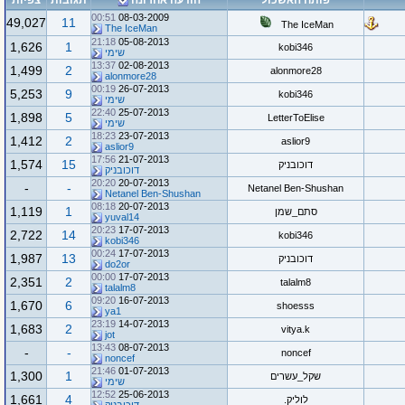
פותח האשכול
הודעה אחרונה
תגובות
צפיות
00:51
08-03-2009
49,027
11
The IceMan
The IceMan
21:18
05-08-2013
1,626
1
kobi346
שימי
13:37
02-08-2013
1,499
2
alonmore28
alonmore28
00:19
26-07-2013
5,253
9
kobi346
שימי
22:40
25-07-2013
1,898
5
LetterToElise
שימי
18:23
23-07-2013
1,412
2
aslior9
aslior9
17:56
21-07-2013
1,574
15
דוכובניק
דוכובניק
20:20
20-07-2013
-
-
Netanel Ben-Shushan
Netanel Ben-Shushan
08:18
20-07-2013
1,119
1
סתם_שמן
yuval14
20:23
17-07-2013
2,722
14
kobi346
kobi346
00:24
17-07-2013
1,987
13
דוכובניק
do2or
00:00
17-07-2013
2,351
2
talalm8
talalm8
09:20
16-07-2013
1,670
6
shoesss
ya1
23:19
14-07-2013
1,683
2
vitya.k
jot
13:43
08-07-2013
-
-
noncef
noncef
21:46
01-07-2013
1,300
1
שקל_עשרים
שימי
12:52
25-06-2013
1,661
4
לוליק.