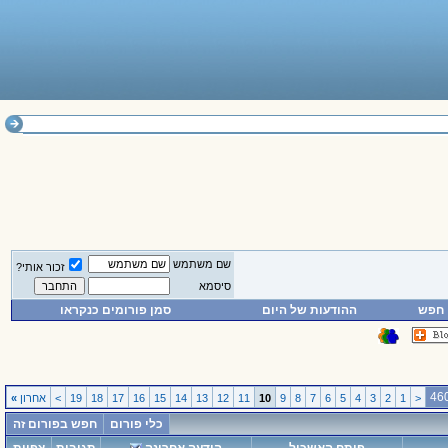
שם משתמש
זכור אותי?
סיסמא
חפש
ההודעות של היום
סמן פורומים כנקראו
<
1
2
3
4
5
6
7
8
9
10
11
12
13
14
15
16
17
18
19
>
אחרון
»
כלי פורום
חפש בפורום זה