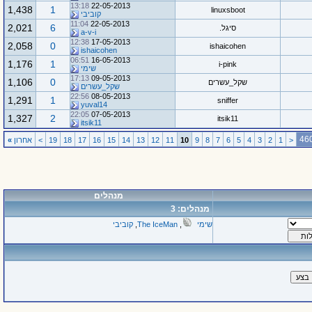
13:18
22-05-2013
1,438
1
linuxsboot
קוביבי
11:04
22-05-2013
2,021
6
סיגל.
a-v-i
12:38
17-05-2013
2,058
0
ishaicohen
ishaicohen
06:51
16-05-2013
1,176
1
i-pink
שימי
17:13
09-05-2013
1,106
0
שקל_עשרים
שקל_עשרים
22:56
08-05-2013
1,291
1
sniffer
yuval14
22:05
07-05-2013
1,327
2
itsik11
itsik11
<
1
2
3
4
5
6
7
8
9
10
11
12
13
14
15
16
17
18
19
>
אחרון
»
מנהלים
מנהלים: 3
שימי
,
The IceMan
,
קוביבי