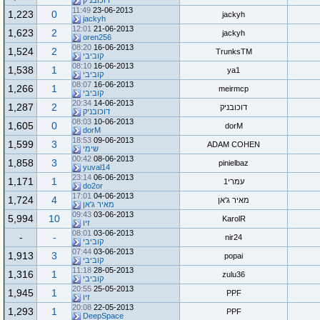
דוכובניק
11:49
23-06-2013
1,223
0
jackyh
jackyh
12:01
21-06-2013
1,623
2
jackyh
oren256
08:20
16-06-2013
1,524
2
TrunksTM
קוביבי
08:10
16-06-2013
1,538
1
ya1
קוביבי
08:07
16-06-2013
1,266
1
meirmcp
קוביבי
20:34
14-06-2013
1,287
2
דוכובניק
דוכובניק
08:03
10-06-2013
1,605
0
dorM
dorM
18:53
09-06-2013
1,599
3
ADAM COHEN
שימי
00:42
08-06-2013
1,858
3
pinielbaz
yuval14
23:14
06-06-2013
1,171
1
עמרי1
do2or
17:01
04-06-2013
1,724
4
מאיר ג'אן
מאיר ג'אן
09:43
03-06-2013
5,994
10
KarolR
זיו
08:01
03-06-2013
-
-
nir24
קוביבי
07:44
03-06-2013
1,913
3
popai
קוביבי
11:18
28-05-2013
1,316
1
zulu36
קוביבי
20:55
25-05-2013
1,945
1
PPF
זיו
20:08
22-05-2013
1,293
1
PPF
DeepSpace