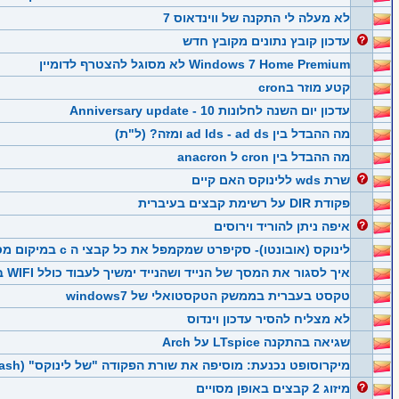
לא מעלה לי התקנה של ווינדאוס 7
עדכון קובץ נתונים מקובץ חדש
Windows 7 Home Premium לא מסוגל להצטרף לדומיין
קטע מוזר בcron
עדכון יום השנה לחלונות 10 - Anniversary update
מה ההבדל בין ad lds - ad ds ומזה? (ל"ת)
מה ההבדל בין cron ל anacron
שרת wds ללינוקס האם קיים
פקודת DIR על רשימת קבצים בעיברית
איפה ניתן להוריד וירוסים
לינוקס (אובונטו)- סקיפרט שמקמפל את כל קבצי ה c במיקום מסויים
איך לסגור את המסך של הנייד ושהנייד ימשיך לעבוד כולל WIFI ב-WIN8.
טקסט בעברית בממשק הטקסטואלי של windows7
לא מצליח להסיר עדכון וינדוס
שגיאה בהתקנה LTspice על Arch
מיקרוסופט נכנעת: מוסיפה את שורת הפקודה "של לינוקס" (Bash) - לחלונות 10
מיזוג 2 קבצים באופן מסויים