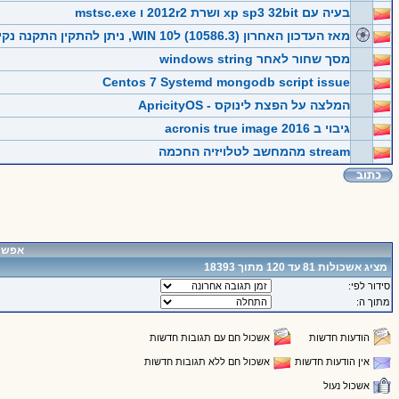
בעיה עם xp sp3 32bit ושרת 2012r2 ו mstsc.exe
מאז העדכון האחרון (10586.3) לWIN 10, ניתן להתקין התקנה נקייה עם סיריאל של 7/8/8.1
מסך שחור לאחר windows string
Centos 7 Systemd mongodb script issue
המלצה על הפצת לינוקס - ApricityOS
גיבוי ב acronis true image 2016
stream מהמחשב לטלויזיה החכמה
אפשרו
מציג אשכולות 81 עד 120 מתוך 18393
סידור לפי:
מתוך ה:
הודעות חדשות
אשכול חם עם תגובות חדשות
אין הודעות חדשות
אשכול חם ללא תגובות חדשות
אשכול נעול