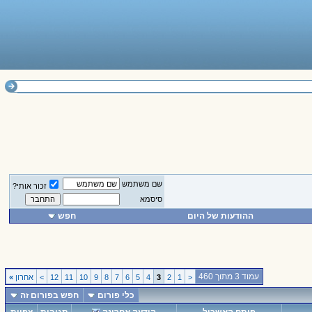
שם משתמש
זכור אותי?
סיסמא
ההודעות של היום
חפש
עמוד 3 מתוך 460
<
1
2
3
4
5
6
7
8
9
10
11
12
>
אחרון
»
כלי פורום
חפש בפורום זה