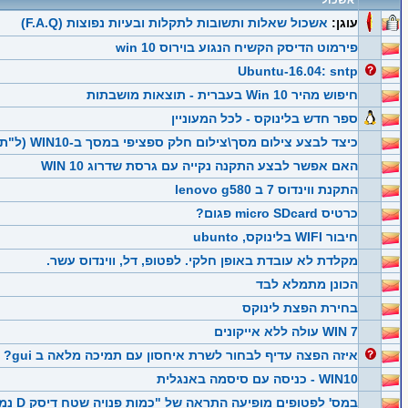
אשכול
עוגן:
אשכול שאלות ותשובות לתקלות ובעיות נפוצות (F.A.Q)
פירמוט הדיסק הקשיח הנגוע בוירוס win 10
Ubuntu-16.04: sntp
חיפוש מהיר Win 10 בעברית - תוצאות מושבתות
ספר חדש בלינוקס - לכל המעוניין
כיצד לבצע צילום מסך\צילום חלק ספציפי במסך ב-WIN10 (ל"ת)
האם אפשר לבצע התקנה נקייה עם גרסת שדרוג WIN 10
התקנת ווינדוס 7 ב lenovo g580
כרטיס micro SDcard פגום?
חיבור WIFI בלינוקס, ubunto
מקלדת לא עובדת באופן חלקי. לפטופ, דל, ווינדוס עשר.
הכונן מתמלא לבד
בחירת הפצת לינוקס
WIN 7 עולה ללא אייקונים
איזה הפצה עדיף לבחור לשרת איחסון עם תמיכה מלאה ב gui?
WIN10 - כניסה עם סיסמה באנגלית
במס' לפטופים מופיעה התראה של "כמות פנויה שטח דיסק D נמוכה"