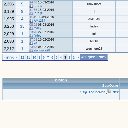
14:48
15-03-2016
2,306
5
linuxsboot
קוביבי
11:36
15-03-2016
3,129
9
זיו
קוביבי
11:41
05-03-2016
1,995
4
AM1234
AM1234
08:02
05-03-2016
3,250
33
fadey
fadey
23:20
27-02-2016
2,029
1
fcf
fadey
17:01
18-02-2016
2,093
1
bar16
ya1
23:18
04-02-2016
2,212
1
alonmore28
alonmore28
עמוד 3 מתוך 460
<
1
2
3
4
5
6
7
8
9
10
11
12
>
אחרון
»
מנהלים
מנהלים: 3
שימי
,
The IceMan
,
קוביבי