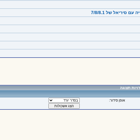
יות תצוגה
אופן סידור: