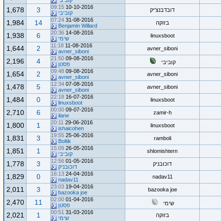
קוביבי
09:15
10-10-2016
1,678
3
דובדבנצ'יק
קוביבי
07:24
31-08-2016
1,984
14
בזוקה
Benjamin Willard
20:36
14-08-2016
1,938
6
linuxsboot
שימי
11:18
11-08-2016
1,644
2
avner_siboni
avner_siboni
21:50
09-08-2016
2,196
4
קוביבי
פסטן
09:48
09-08-2016
1,654
2
avner_siboni
avner_siboni
12:34
07-08-2016
1,478
5
avner_siboni
avner_siboni
22:18
16-07-2016
1,484
0
linuxsboot
linuxsboot
00:00
09-07-2016
2,710
6
zamir-h
ilane
20:11
29-06-2016
1,800
1
linuxsboot
ishaicohen
19:55
25-06-2016
1,831
3
ramboli
Boltik
15:09
26-05-2016
1,851
1
shlomishtern
קוביבי
12:56
01-05-2016
1,778
3
דוכובניק
דוכובניק
16:13
24-04-2016
1,829
0
nadav11
nadav11
23:03
19-04-2016
2,011
3
bazooka joe
bazooka joe
02:00
01-04-2016
2,470
11
שימי
פסטן
00:51
31-03-2016
2,021
1
בזוקה
שימי