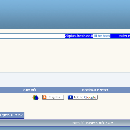
פלוס
20plus.fresh.co.il
I'll be back
רשימת הגולשים
לוח שנה
עמוד 10 מתוך 401
אשכולות בפורום
: 20 פלוס