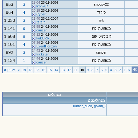
19:04
23-11-2004
853
3
snoopy22
liron707
20:19
23-11-2004
964
4
סולידי
Cybert
21:40
23-11-2004
1,030
3
nitk
קוביבי
01:58
24-11-2004
1,141
9
משוטטת_פה
cancer
06:12
24-11-2004
1,508
8
קיבינימט_קום
kukURIku
07:36
24-11-2004
1,101
4
משוטטת_פה
EventHorizon
14:43
24-11-2004
892
3
cancer
trickster
14:44
24-11-2004
1,134
1
משוטטת_פה
cancer
<
1
2
3
4
5
6
7
8
9
10
11
12
13
14
15
16
17
18
19
>
אחרון
»
מנהלים
מנהלים: 2
rubber_duck
,
golani_2