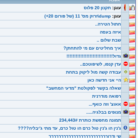
אשכול
עוגן:
תקנון 20 פלוס
עוגן:
dump\זרוק מס' 11 (של פורום 20+)
חתול הטירה..
איזה בעסה
שבת שלום ..
איך מחליטים עם מי להתחתן?
גדול!!!!!!!!!!!!!!!!!!!!!!!!!!!!!!
עדן קנפו, לשיפוטכם..
עבודה קשה מול ליקוק בתחת
היי אני חדשה כאן
שאלה בקשר לפקולטת "מדעי המחשב"
רפואה מודרנית
אאוצ' וזה כואף...
מנופים בבלגיה.....
תמונה מחפשת כותרת 234,443#
ג'נין הו ג'נין טול כרם הו טול כרם, עד מתי ג'יבליה????
שי ודרורררררררררררררררררררררררר