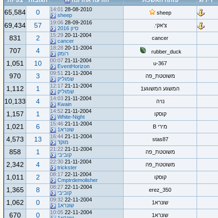
דירוג
פותח האשכול
הודעה אחרונה
תגובות
צפיות
14:01
28-08-2010
65,584
0
sheep
sheep
19:06
28-09-2016
69,434
57
צ'אקי.
סיון 2016
15:29
20-11-2004
831
2
cancer
cancer
18:28
20-11-2004
707
4
rubber_duck
רומק
00:07
21-11-2004
1,051
10
u-367
EventHorizon
09:51
21-11-2004
970
3
משוטטת_פה
שמוליק
12:17
21-11-2004
1,112
1
המשגע המשוגע1
שמוליק
14:03
21-11-2004
10,133
4
נויה
Kwain
14:52
21-11-2004
1,157
1
קוסקו
White-Night
15:46
21-11-2004
1,021
6
מירי B
שונרא1
16:44
21-11-2004
4,573
13
stas87
מוקד
21:22
21-11-2004
858
1
משוטטת_פה
קוביבי
22:30
21-11-2004
2,342
4
משוטטת_פה
trickster
08:17
22-11-2004
1,011
2
קוסקו
Cmptrdemolisher
08:27
22-11-2004
1,365
8
erez_350
קוביבי
09:32
22-11-2004
1,062
0
שונרא1
שונרא1
10:05
22-11-2004
670
0
שונרא1