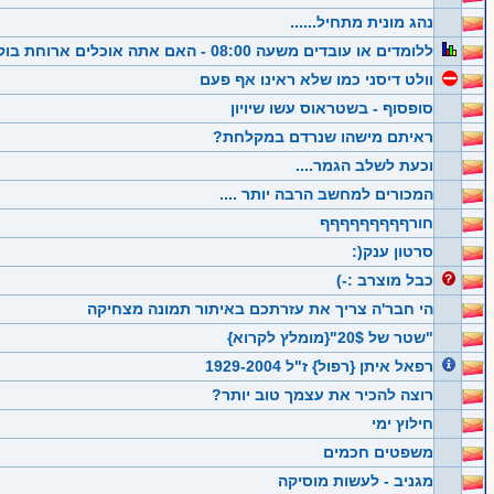
נהג מונית מתחיל......
ללומדים או עובדים משעה 08:00 - האם אתה אוכלים ארוחת בוקר?
וולט דיסני כמו שלא ראינו אף פעם
סופסוף - בשטראוס עשו שיויון
ראיתם מישהו שנרדם במקלחת?
וכעת לשלב הגמר....
המכורים למחשב הרבה יותר ....
חורףףףףףףףףף
סרטון ענק(:
כבל מוצרב :-)
הי חבר'ה צריך את עזרתכם באיתור תמונה מצחיקה
"שטר של 20$"{מומלץ לקרוא}
רפאל איתן {רפול} ז"ל 1929-2004
רוצה להכיר את עצמך טוב יותר?
חילוץ ימי
משפטים חכמים
מגניב - לעשות מוסיקה