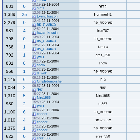
שונרא1
10:19
22-11-2004
831
0
לידור
לידור
12:08
22-11-2004
1,389
25
HummerH1
EventHorizon
12:41
22-11-2004
3,279
0
משוטטת_פה
משוטטת_פה
12:52
22-11-2004
931
4
liron707
hagar_krispin
13:40
22-11-2004
798
0
משוטטת_פה
משוטטת_פה
13:51
22-11-2004
768
1
שונרא1
משוטטת_פה
15:03
22-11-2004
792
1
erez_350
רומק
18:13
22-11-2004
831
8
snow
snow
02:52
23-11-2004
968
1
משוטטת_פה
d_wolf
09:16
23-11-2004
1,145
6
נויה
Cmptrdemolisher
09:57
23-11-2004
1,084
2
שפי
שפי
15:27
23-11-2004
1,310
5
Niro1985
Niro1985
15:59
23-11-2004
930
2
u-367
רומק
16:46
23-11-2004
1,100
6
משוטטת_פה
cancer
16:51
23-11-2004
1,010
4
אבי האומה
cancer
17:12
23-11-2004
1,375
1
משוטטת_פה
cancer
18:50
23-11-2004
622
0
erez_350
erez_350