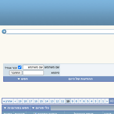
שם משתמש
זכור אותי?
סיסמא
ההודעות של היום
חפש
<
1
2
3
4
5
6
7
8
9
10
11
12
13
14
15
16
17
18
19
>
אחרון
»
כלי פורום
חפש בפורום זה