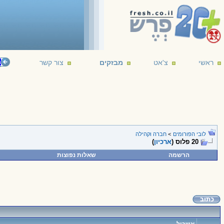
ראשי
צ'אט
מבזקים
צור קשר
עשרים 
לובי הפורומים
>
חברה וקהילה
20 פלוס (
ארכיון
)
הרשמה
שאלות נפוצות