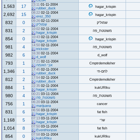
EtEoR
23:11
01-11-2004
1,563
17
hagar_krispin
rubber_duck
08:22
02-11-2004
2,692
15
hagar_krispin
erez_350
09:26
02-11-2004
832
0
שמוליק
שמוליק
10:02
02-11-2004
831
2
משוטטת_פה
hagar_krispin
10:43
02-11-2004
854
0
hagar_krispin
hagar_krispin
14:50
02-11-2004
981
4
משוטטת_פה
trickster
16:30
02-11-2004
982
6
d_wolf
d_wolf
17:21
02-11-2004
793
1
Cmptrdemolisher
אבי האומה
17:45
02-11-2004
1,346
1
לחם-חי
rubber_duck
17:54
02-11-2004
812
2
Cmptrdemolisher
rubber_duck
22:35
02-11-2004
884
1
kukURIku
hagar_krispin
00:21
03-11-2004
980
4
משוטטת_פה
משוטטת_פה
06:20
03-11-2004
756
1
cancer
marijuana
06:56
03-11-2004
831
6
fat fish
hagar_krispin
07:13
03-11-2004
1,168
5
שרי
hagar_krispin
07:50
03-11-2004
1,014
8
fat fish
EventHorizon
07:58
03-11-2004
854
0
kukURIku
kukURIku