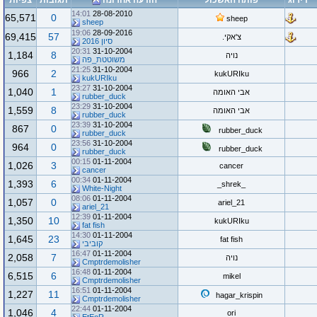
דירוג
פותח האשכול
הודעה אחרונה
תגובות
צפיות
14:01
28-08-2010
65,571
0
sheep
sheep
19:06
28-09-2016
69,415
57
צ'אקי.
סיון 2016
20:31
31-10-2004
1,184
8
נויה
משוטטת_פה
21:25
31-10-2004
966
2
kukURIku
kukURIku
23:27
31-10-2004
1,040
1
אבי האומה
rubber_duck
23:29
31-10-2004
1,559
8
אבי האומה
rubber_duck
23:39
31-10-2004
867
0
rubber_duck
rubber_duck
23:56
31-10-2004
964
0
rubber_duck
rubber_duck
00:15
01-11-2004
1,026
3
cancer
cancer
00:34
01-11-2004
1,393
6
_shrek_
White-Night
08:06
01-11-2004
1,057
0
ariel_21
ariel_21
12:39
01-11-2004
1,350
10
kukURIku
fat fish
14:30
01-11-2004
1,645
23
fat fish
קוביבי
16:47
01-11-2004
2,058
7
נויה
Cmptrdemolisher
16:48
01-11-2004
6,515
6
mikel
Cmptrdemolisher
16:51
01-11-2004
1,227
11
hagar_krispin
Cmptrdemolisher
22:44
01-11-2004
1,046
4
ori