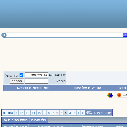
שם משתמש
זכור אותי?
סיסמא
חפש
ההודעות של היום
סמן פורומים כנקראו
עמוד 4 מתוך 401
<
1
2
3
4
5
6
7
8
9
10
11
12
13
>
אחרון
»
כלי פורום
חפש בפורום זה