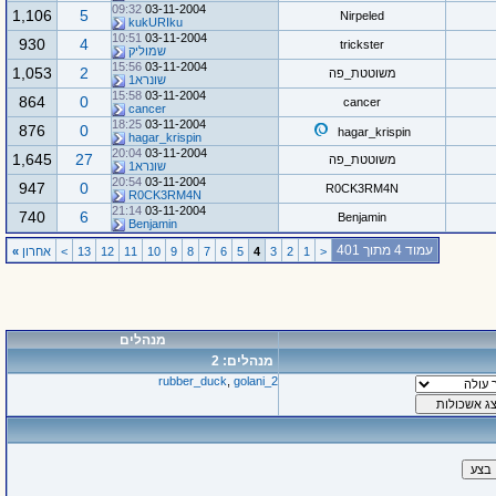
09:32
03-11-2004
1,106
5
Nirpeled
kukURIku
10:51
03-11-2004
930
4
trickster
שמוליק
15:56
03-11-2004
1,053
2
משוטטת_פה
שונרא1
15:58
03-11-2004
864
0
cancer
cancer
18:25
03-11-2004
876
0
hagar_krispin
hagar_krispin
20:04
03-11-2004
1,645
27
משוטטת_פה
שונרא1
20:54
03-11-2004
947
0
R0CK3RM4N
R0CK3RM4N
21:14
03-11-2004
740
6
Benjamin
Benjamin
עמוד 4 מתוך 401
<
1
2
3
4
5
6
7
8
9
10
11
12
13
>
אחרון
»
מנהלים
מנהלים: 2
rubber_duck
,
golani_2