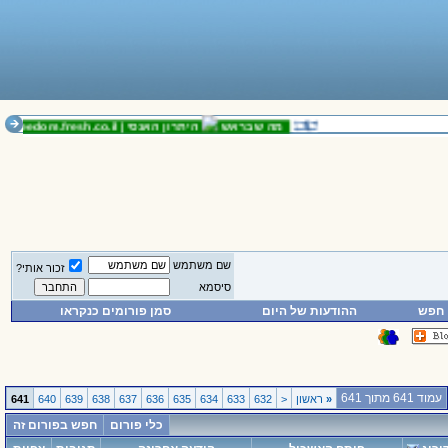
מה שבראש
היתרון האנסי |
freedom.fresh.co.il
נוש
שם משתמש
זכור אותי?
סיסמא
חפש
ההודעות של היום
סמן פורומים כנקראו
עמוד 641 מתוך 641
«
ראשון
<
632
633
634
635
636
637
638
639
640
641
כלי פורום
חפש בפורום זה