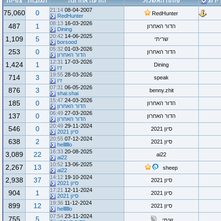
ירוג
פותח האשכול
הודעה אחרונה
תגובות
צפיות
21:14
08-04-2007
75,060
0
RedHunter
RedHunter
08:13
16-03-2026
487
1
הדור האחרון
Dining
20:42
14-06-2025
1,109
5
שריתי
borsood
05:32
01-03-2026
253
0
הדור האחרון
הדור האחרון
12:31
17-03-2026
1,424
1
Dining
זיו
19:55
28-03-2026
714
3
speak
זיו
07:31
06-05-2026
876
3
benny.zhit
shai.shai
15:47
24-03-2026
185
0
הדור האחרון
הדור האחרון
06:49
27-03-2026
137
0
הדור האחרון
הדור האחרון
20:49
29-11-2024
546
0
סיון 2021
סיון 2021
20:55
07-12-2024
638
2
סיון 2021
hellllllo
16:33
20-08-2025
3,089
22
ai22
ai22
10:52
13-06-2025
2,267
13
sheep
ai22
14:12
19-10-2024
2,938
37
סיון 2021
סיון 2021
17:21
12-11-2024
904
1
סיון 2021
סיון 2021
19:36
11-12-2024
899
12
סיון 2021
hellllllo
07:54
23-11-2024
755
5
שימי