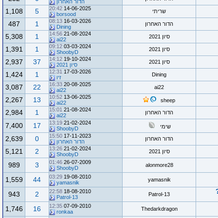
הדור האחרון
20:42
14-06-2025
1,108
5
שריתי
borsood
08:13
16-03-2026
487
1
הדור האחרון
Dining
14:56
21-08-2024
5,308
1
סיון 2021
ai22
09:12
03-03-2024
1,391
1
סיון 2021
ShoobyD
14:12
19-10-2024
2,937
37
סיון 2021
סיון 2021
12:31
17-03-2026
1,424
1
Dining
זיו
16:33
20-08-2025
3,087
22
ai22
ai22
10:52
13-06-2025
2,267
13
sheep
ai22
15:01
21-08-2024
2,984
1
הדור האחרון
ai22
13:19
21-02-2024
7,400
17
שימי
ShoobyD
15:50
17-11-2023
2,639
0
הדור האחרון
הדור האחרון
13:26
21-02-2024
5,121
2
סיון 2021
ShoobyD
01:46
26-07-2009
989
3
alonmore28
ShoobyD
03:29
19-08-2010
1,559
44
yamasnik
yamasnik
22:58
18-08-2010
943
2
Patrol-13
Patrol-13
12:35
07-09-2010
1,746
16
Thedarkdragon
ronkaa