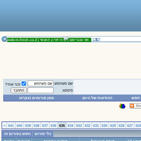
מה שבראש
היתרון האנסי |
freedom.fresh.co.il
נוש
שם משתמש
זכור אותי?
סיסמא
חפש
ההודעות של היום
סמן פורומים כנקראו
>
641
640
639
638
637
636
635
634
633
632
631
630
629
628
627
62
כלי פורום
חפש בפורום זה