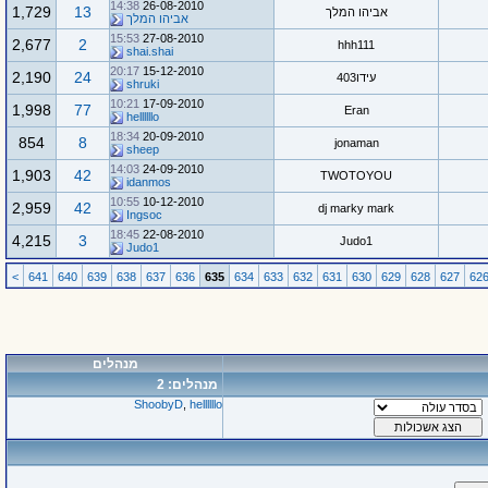
14:38
26-08-2010
1,729
13
אביהו המלך
אביהו המלך
15:53
27-08-2010
2,677
2
hhh111
shai.shai
20:17
15-12-2010
2,190
24
עידו403
shruki
10:21
17-09-2010
1,998
77
Eran
hellllllo
18:34
20-09-2010
854
8
jonaman
sheep
14:03
24-09-2010
1,903
42
TWOTOYOU
idanmos
10:55
10-12-2010
2,959
42
dj marky mark
Ingsoc
18:45
22-08-2010
4,215
3
Judo1
Judo1
>
641
640
639
638
637
636
635
634
633
632
631
630
629
628
627
62
מנהלים
מנהלים: 2
ShoobyD
,
hellllllo