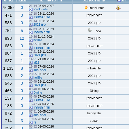
ירוג
פותח האשכול
הודעה אחרונה
תגובות
צפיות
21:14
08-04-2007
75,052
0
RedHunter
RedHunter
17:10
23-11-2024
471
0
הדור האחרון
הדור האחרון
21:14
02-11-2024
583
0
סיון 2021
סיון 2021
07:54
23-11-2024
754
5
שימי
הדור האחרון
19:36
11-12-2024
898
12
סיון 2021
hellllllo
04:55
07-10-2024
686
0
הדור האחרון
הדור האחרון
17:21
12-11-2024
904
1
סיון 2021
סיון 2021
14:51
21-08-2024
637
1
סיון 2021
ai22
19:35
27-08-2024
1,133
8
-TsAcHi -
shai.shai
20:55
07-12-2024
638
2
סיון 2021
hellllllo
20:49
29-11-2024
546
0
סיון 2021
סיון 2021
09:40
10-06-2026
466
0
Dining
Dining
06:49
27-03-2026
137
0
הדור האחרון
הדור האחרון
15:47
24-03-2026
185
0
הדור האחרון
הדור האחרון
07:31
06-05-2026
872
3
benny.zhit
shai.shai
19:55
28-03-2026
714
3
speak
זיו
05:32
01-03-2026
252
0
הדור האחרון