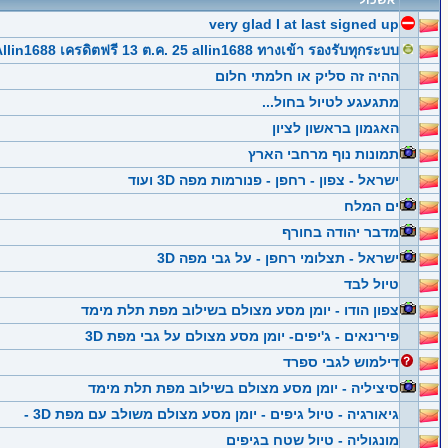
אשכול
very glad I at last signed up
llin1688 เครดิตฟรี 13 ต.ค. 25 allin1688 ทางเข้า รองรับทุกระบบ&#
ההיה זה סליק או חלמתי חלום
מתגעגע לטיול בחול...
האגמון בראשון לציון
תמונות נוף מרחבי הארץ
ישראל - צפון - רחפן - פנורמות מפה 3D ועוד
ים המלח
מדבר יהודה בחורף
ישראל - תצלומי רחפן - על גבי מפה 3D
טיול לבד
צפון הודו - יומן מסע מצולם בשילוב מפת תלת מימד
פירינאים - ג'יפים- יומן מסע מצולם על גבי מפת 3D
דילמוש לגבי ספרד
סיציליה - יומן מסע מצולם בשילוב מפת תלת מימד
גיאורגיה - טיול גיפים - יומן מסע מצולם משולב עם מפת 3D -
מונגוליה - טיול שטח בגיפים