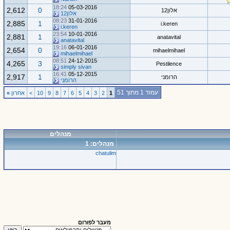
18:24
05-03-2016
2,612
0
אלון12
אלון12
08:23
31-01-2016
2,885
1
i.keren
i.keren
23:54
10-01-2016
2,881
1
anatavital
anatavital
19:16
06-01-2016
2,654
0
mihaelmihael
mihaelmihael
08:51
24-12-2015
4,265
3
Pestilence
simply sivan
16:41
05-12-2015
2,917
1
הרומני
הרומני
עמוד 1 מתוך 51
1
2
3
4
5
6
7
8
9
10
>
אחרון
»
מנהלים
מנהלים: 1
chatulim
מעבר לפורום