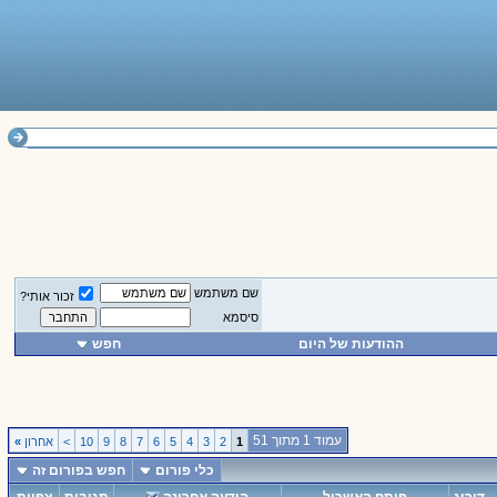
שם משתמש
זכור אותי?
סיסמא
ההודעות של היום
חפש
עמוד 1 מתוך 51
1
2
3
4
5
6
7
8
9
10
>
אחרון
»
כלי פורום
חפש בפורום זה