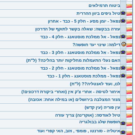
ביטוח תרמילאים
טיול גיפים ביוון ההררית
נפאל - יומן מסע - חלק 5 - כבד - אחרון
עזרה בבקשה: שאלה בקשר לתוקף של הדרכון
נפאל - אל ממלכת מוסטאנג - חלק 4 - כבד
דילמה: שינוי יעד חופשה?
נפאל - אל ממלכת מוסטאנג - חלק 3 - כבד
האם נעלי התעמלות מחליקות יותר בהליכה? (ל"ת)
נפאל - אל ממלכת מוסטאנג - חלק 2 - כבד
נפאל - ממלכת מוסטאנג - חלק 1 - כבד
לנו, ועוד לאנטליה?? (ל"ת)
איחור לטיסה - אחרי צ'ק אין (ואחרי ביקורת דרכונים!)
מנזר המצלבה בירושלים (או במילה אחת: אכזבה)
עין פוריה (עין קדש)
טיול לאודסה: (אוקרינה) צריך עזרה
חופשת שלג בבולגריה
איטליה - סורנטו , פומפי , וזוב, האי קפרי ועוד