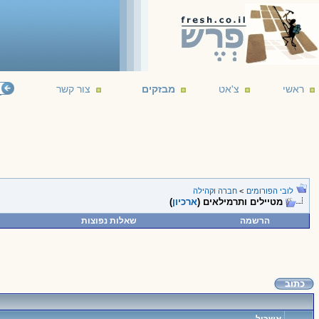
ראשי
צ'אט
מבזקים
צור קשר
לובי הפורומים
>
חברה וקהילה
מטיילים ותרמילאים (
ארכיון
)
הרשמה
שאלות נפוצות