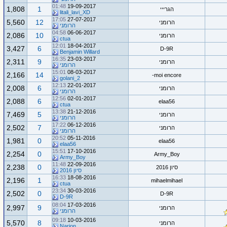
01:48
19-09-2017
1,808
1
הגרייי
litali_lavi_XD
17:05
27-07-2017
5,560
12
הרומני
הרומני
04:58
06-06-2017
2,086
10
הרומני
ctua
12:01
18-04-2017
3,427
6
D-9R
Benjamin Willard
16:35
23-03-2017
2,311
9
הרומני
הרומני
15:01
08-03-2017
2,166
14
moi encore-
golani_2
12:13
22-01-2017
2,008
6
הרומני
הרומני
12:56
02-01-2017
2,088
6
elaa56
ctua
13:38
21-12-2016
7,469
5
הרומני
הרומני
17:22
06-12-2016
2,502
7
הרומני
הרומני
20:52
05-11-2016
1,981
0
elaa56
elaa56
15:51
17-10-2016
2,254
0
Army_Boy
Army_Boy
11:48
22-09-2016
2,238
0
סיון 2016
סיון 2016
16:33
18-08-2016
2,196
1
mihaelmihael
ctua
23:34
30-03-2016
2,502
0
D-9R
D-9R
08:04
17-03-2016
2,997
9
הרומני
הרומני
09:18
10-03-2016
5,570
8
הרומני
Narion