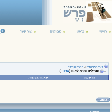
ראשי
צ'אט
מבזקים
צור קשר
לובי הפורומים
>
חברה וקהילה
מטיילים ותרמילאים (
ארכיון
)
הרשמה
שאלות נפוצות