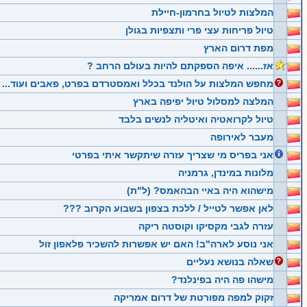
המלצות לטיול בחרמון-חיילת
טיול פריחות עצי פרי ותצפיות בגולן
מפת דרום הארץ
אז...... איפה הספקתם להיות בעולם הרחב ?
מחפש המלצות על הולנד בכלל ואמסטרדם בפרט, פאבים ועוד...
המלצה למסלול טיול יפיפה בארץ
טיול לקרואטיה ואיטליה לנשים בלבד
מעבר לאירופה
אני בפריס מי שצריך עזרה שיתקשר איתי בפרטי
מלונות במינדן, גרמניה
מישהוא היה באיי הבהאמס? (ל"ת)
לאן אפשר לטייל / ללכת בצפון בשבוע הקרוב ???
עזרה לגבי מקסיקו וקוסטה ריקה
אני נוסע לארה"ב! האם יש אפשרות להשכיר פלאפון זול
שאלה בנושא נעליים
מישהו פה היה בפינלנד?
זקוק למפה מפורטת של דרום אמריקה