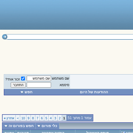
שם משתמש
זכור אותי?
סיסמא
ההודעות של היום
חפש
עמוד 1 מתוך 51
1
2
3
4
5
6
7
8
9
10
>
אחרון
»
כלי פורום
חפש בפורום זה