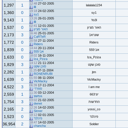
12:48
27-02-2005
1,297
1
lalalala1234
illi
19:18
24-02-2005
1,360
0
sy1
sy1
13:26
26-01-2005
9,143
1
Yo3l
illi
02:41
12-01-2005
1,537
0
האור מציון
האור מציון
16:46
25-01-2005
2,173
3
שונרא1
CaRTeR
20:58
27-11-2004
1,772
0
Riders
Riders
14:44
20-11-2004
1,839
0
אבי555
אבי555
18:02
16-11-2004
1,633
0
Iza_Pziza
Iza_Pziza
14:12
21-11-2004
1,829
3
סוכן שקט
סוכן שקט
11:25
07-11-2004
2,282
1
jtm
RONENRUBI
01:55
06-11-2004
1,639
0
VicMacky
VicMacky
06:39
17-11-2004
4,522
3
I am me
ספרדי
11:30
03-12-2004
2,559
1
יוני663
גומשצ
03:02
21-02-2005
1,754
3
החדשות
dwnet
12:26
14-02-2005
2,165
2
yossi_co
Sinner
18:12
02-01-2005
1,523
0
פינלנד
פינלנד
18:47
14-02-2005
36,954
2
Soldier
chancha