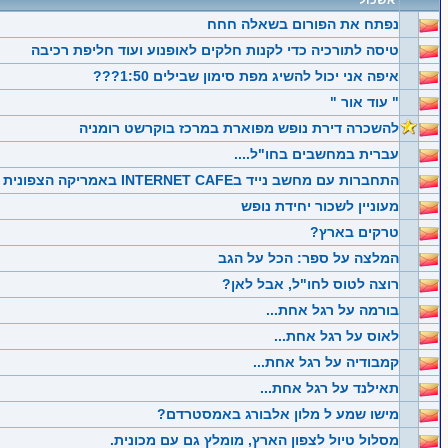
אשכול
נפתח את הפורום בשאלה חחח
טיסה לתורכיה כדי לקנות חלקים לאופנוע ועוד חליפת רכיבה
איפה אני יכול להשיג מפת סימון שבילים 1:50???
" עוד אור "
להשכרה דירת נופש מפוארת במרכז בוקרשט רומניה
עברית במחשבים בחו"ל....
התחברות עם מחשב נייד בINTERNET CAFE באמריקה הצפונית והדרומית
מעוניין לשכור יחידת נופש
טרקים בארץ?
המלצה על ספר: הכל על הגב
רוצה לטוס לחו"ל, אבל לאן?
בורמה על רגל אחת...
לאוס על רגל אחת...
קמבודיה על רגל אחת...
תאילנד על רגל אחת...
מישו שמע ל מלון אלבורג באמסטרדם?
מסלול טיול לצפון הארץ, מומלץ גם עם מכונית.