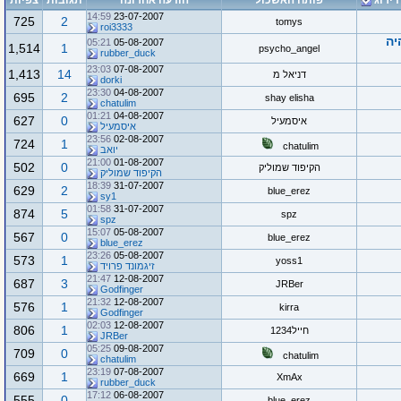
דירוג
פותח האשכול
הודעה אחרונה
תגובות
צפיות
14:59
23-07-2007
725
2
tomys
roi3333
יה
05:21
05-08-2007
1,514
1
psycho_angel
rubber_duck
23:03
07-08-2007
1,413
14
דניאל מ
dorki
23:30
04-08-2007
695
2
shay elisha
chatulim
01:21
04-08-2007
627
0
איסמעיל
איסמעיל
23:56
02-08-2007
724
1
chatulim
יואב
21:00
01-08-2007
502
0
הקיפוד שמוליק
הקיפוד שמוליק
18:39
31-07-2007
629
2
blue_erez
sy1
01:58
31-07-2007
874
5
spz
spz
15:07
05-08-2007
567
0
blue_erez
blue_erez
23:26
05-08-2007
573
1
yoss1
זיגמונד פרויד
21:47
12-08-2007
687
3
JRBer
Godfinger
21:32
12-08-2007
576
1
kirra
Godfinger
02:03
12-08-2007
806
1
חייל1234
JRBer
05:25
09-08-2007
709
0
chatulim
chatulim
23:19
07-08-2007
669
1
XmAx
rubber_duck
17:12
06-08-2007
555
0
blue_erez