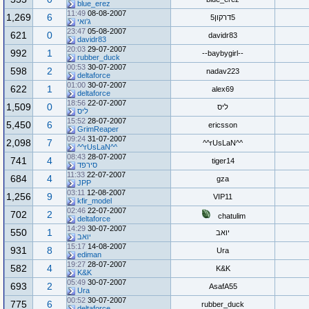
blue_erez
11:49
08-08-2007
1,269
6
5דרקון5
ג'ואי
23:47
05-08-2007
621
0
davidr83
davidr83
20:03
29-07-2007
992
1
--baybygirl--
rubber_duck
00:53
30-07-2007
598
2
nadav223
deltaforce
01:00
30-07-2007
622
1
alex69
deltaforce
18:56
22-07-2007
1,509
0
ליס
ליס
15:52
28-07-2007
5,450
6
ericsson
GrimReaper
09:24
31-07-2007
2,098
7
^^rUsLaN^^
^^rUsLaN^^
08:43
28-07-2007
741
4
tiger14
סירפד
11:33
22-07-2007
684
4
gza
JPP
03:11
12-08-2007
1,256
9
VIP11
kfir_model
02:46
22-07-2007
702
2
chatulim
deltaforce
14:29
30-07-2007
550
1
יואב
יואב
15:17
14-08-2007
931
8
Ura
ediman
19:27
28-07-2007
582
4
K&K
K&K
05:49
30-07-2007
693
2
AsafA55
Ura
00:52
30-07-2007
775
6
rubber_duck
deltaforce