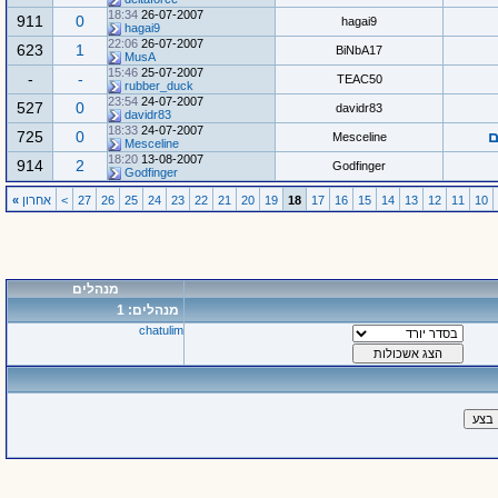
18:34
26-07-2007
911
0
hagai9
hagai9
22:06
26-07-2007
623
1
BiNbA17
MusA
15:46
25-07-2007
-
-
TEAC50
rubber_duck
23:54
24-07-2007
527
0
davidr83
davidr83
18:33
24-07-2007
ם
0
725
Mesceline
Mesceline
18:20
13-08-2007
914
2
Godfinger
Godfinger
10
11
12
13
14
15
16
17
18
19
20
21
22
23
24
25
26
27
>
אחרון
»
מנהלים
מנהלים: 1
chatulim