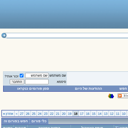
שם משתמש
זכור אותי?
סיסמא
חפש
ההודעות של היום
סמן פורומים כנקראו
10
11
12
13
14
15
16
17
18
19
20
21
22
23
24
25
26
27
>
אחרון
»
כלי פורום
חפש בפורום זה