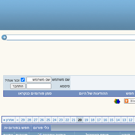
שם משתמש
זכור אותי?
סיסמא
חפש
ההודעות של היום
סמן פורומים כנקראו
12
13
14
15
16
17
18
19
20
21
22
23
24
25
26
27
28
29
>
אחרון
»
כלי פורום
חפש בפורום זה