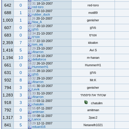
22:31
18-10-2007
642
0
red-toro
red-toro
11:17
20-10-2007
688
1
moti89
rubber_duck
11:26
20-10-2007
1,003
1
genisher
Noa_A
20:17
20-10-2007
607
0
מתןן
מתןן
12:34
21-10-2007
683
0
ווטרס
ווטרס
18:37
22-10-2007
2,359
7
idoalon
tom_wij
12:29
23-10-2007
1,416
5
Avi S
Aharron
22:33
24-10-2007
1,194
10
m-hanan
deltaforce
16:22
26-10-2007
661
0
HummerH1
HummerH1
16:05
28-10-2007
631
0
מתןן
מתןן
10:32
29-10-2007
932
8
Mr.K
Aharron
15:41
30-10-2007
794
3
genisher
Levik
21:33
31-10-2007
1,283
3
שכחתי את סיסמתי
Aharron
16:33
03-11-2007
918
3
chatulim
chatulim
02:55
07-11-2007
792
0
amitman
amitman
01:08
08-11-2007
1,317
3
2pac2
Lance
13:29
12-11-2007
841
5
Netanelh1021
eduard16