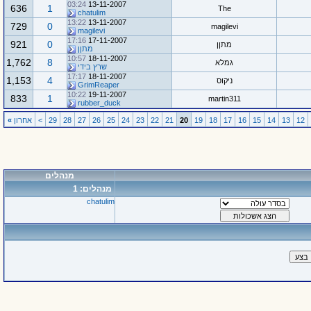
03:24
13-11-2007
636
1
The
chatulim
13:22
13-11-2007
729
0
magilevi
magilevi
17:16
17-11-2007
921
0
מתןן
מתןן
10:57
18-11-2007
1,762
8
גמלא
שרץ בידי
17:17
18-11-2007
1,153
4
ניקוס
GrimReaper
10:22
19-11-2007
833
1
martin311
rubber_duck
12
13
14
15
16
17
18
19
20
21
22
23
24
25
26
27
28
29
>
אחרון
»
מנהלים
מנהלים: 1
chatulim