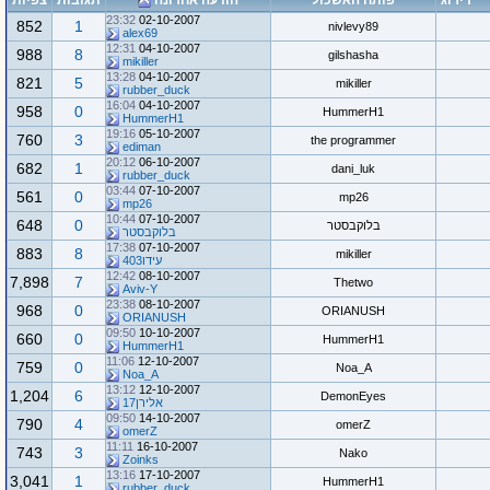
דירוג
פותח האשכול
הודעה אחרונה
תגובות
צפיות
23:32
02-10-2007
852
1
nivlevy89
alex69
12:31
04-10-2007
988
8
gilshasha
mikiller
13:28
04-10-2007
821
5
mikiller
rubber_duck
16:04
04-10-2007
958
0
HummerH1
HummerH1
19:16
05-10-2007
760
3
the programmer
ediman
20:12
06-10-2007
682
1
dani_luk
rubber_duck
03:44
07-10-2007
561
0
mp26
mp26
10:44
07-10-2007
648
0
בלוקבסטר
בלוקבסטר
17:38
07-10-2007
883
8
mikiller
עידו403
12:42
08-10-2007
7,898
7
Thetwo
Aviv-Y
23:38
08-10-2007
968
0
ORIANUSH
ORIANUSH
09:50
10-10-2007
660
0
HummerH1
HummerH1
11:06
12-10-2007
759
0
Noa_A
Noa_A
13:12
12-10-2007
1,204
6
DemonEyes
אלירן17
09:50
14-10-2007
790
4
omerZ
omerZ
11:11
16-10-2007
743
3
Nako
Zoinks
13:16
17-10-2007
3,041
1
HummerH1
rubber_duck