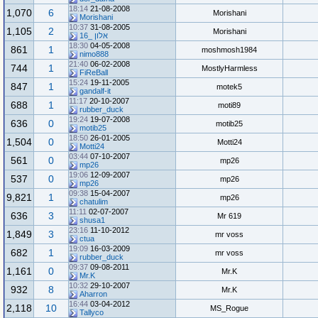
18:14
21-08-2008
1,070
6
Morishani
Morishani
10:37
31-08-2005
1,105
2
Morishani
אלון _16
18:30
04-05-2008
861
1
moshmosh1984
nimo888
21:40
06-02-2008
744
1
MostlyHarmless
FiReBall
15:24
19-11-2005
847
1
motek5
gandalf-it
11:17
20-10-2007
688
1
moti89
rubber_duck
19:24
19-07-2008
636
0
motib25
motib25
18:50
26-01-2005
1,504
0
Motti24
Motti24
03:44
07-10-2007
561
0
mp26
mp26
19:06
12-09-2007
537
0
mp26
mp26
09:38
15-04-2007
9,821
1
mp26
chatulim
11:11
02-07-2007
636
3
Mr 619
shusa1
23:16
11-10-2012
1,849
3
mr voss
ctua
19:09
16-03-2009
682
1
mr voss
rubber_duck
09:37
09-08-2011
1,161
0
Mr.K
Mr.K
10:32
29-10-2007
932
8
Mr.K
Aharron
16:44
03-04-2012
2,118
10
MS_Rogue
Tallyco