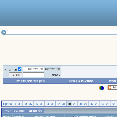
שם משתמש
זכור אותי?
סיסמא
חפש
ההודעות של היום
סמן פורומים כנקראו
22
23
24
25
26
27
28
29
30
31
32
33
34
35
36
37
38
39
>
אחרון
»
כלי פורום
חפש בפורום זה