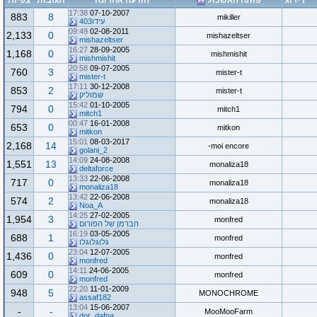
דירוג
פותח האשכול
הודעה אחרונה
תגובות
צפיות
17:38
07-10-2007
883
8
mikiller
עידו403
09:49
02-08-2011
2,133
0
mishazeltser
mishazeltser
16:27
28-09-2005
1,168
0
mishmishit
mishmishit
20:58
09-07-2005
760
3
mister-t
mister-t
17:11
30-12-2008
853
2
mister-t
שמוליק
15:42
01-10-2005
794
0
mitch1
mitch1
00:47
16-01-2008
653
0
mitkon
mitkon
15:01
08-03-2017
2,168
14
moi encore-
golani_2
14:09
24-08-2008
1,551
13
monaliza18
deltaforce
13:33
22-06-2008
717
0
monaliza18
monaliza18
13:42
22-06-2008
574
2
monaliza18
Noa_A
14:25
27-02-2005
1,954
3
monfred
הברמן של הפורום
16:19
03-05-2005
688
1
monfred
גלוגלוגלו
23:04
12-07-2005
1,436
0
monfred
monfred
14:11
24-06-2005
609
0
monfred
monfred
22:20
11-01-2009
948
5
MONOCHROME
assaf182
13:04
15-06-2007
-
-
MooMooFarm
dor_dafna