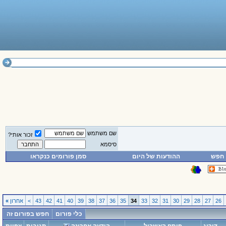
שם משתמש
זכור אותי?
סיסמא
חפש
ההודעות של היום
סמן פורומים כנקראו
26
27
28
29
30
31
32
33
34
35
36
37
38
39
40
41
42
43
>
אחרון
»
כלי פורום
חפש בפורום זה