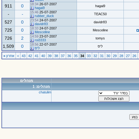
18:34
26-07-2007
911
0
hagai9
hagai9
15:46
25-07-2007
-
-
TEAC50
rubber_duck
23:54
24-07-2007
527
0
davidr83
davidr83
18:33
24-07-2007
ם
0
725
Mesceline
Mesceline
14:59
23-07-2007
726
2
tomys
roi3333
18:56
22-07-2007
1,509
0
ליס
ליס
26
27
28
29
30
31
32
33
34
35
36
37
38
39
40
41
42
43
>
אחרון
»
מנהלים
מנהלים: 1
chatulim