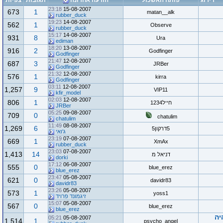
דירוג
פותח האשכול
הודעה אחרונה
תגובות
צפיות
23:18
15-08-2007
673
1
matan__alk
rubber_duck
19:23
14-08-2007
562
1
Observe
rubber_duck
15:17
14-08-2007
931
8
Ura
ediman
18:20
13-08-2007
916
2
Godfinger
Godfinger
21:47
12-08-2007
687
3
JRBer
Godfinger
21:32
12-08-2007
576
1
kirra
Godfinger
03:11
12-08-2007
1,257
9
VIP11
kfir_model
02:03
12-08-2007
806
1
חייל1234
JRBer
05:25
09-08-2007
709
0
chatulim
chatulim
11:49
08-08-2007
1,269
6
5דרקון5
ג'ואי
23:19
07-08-2007
669
1
XmAx
rubber_duck
23:03
07-08-2007
1,413
14
דניאל מ
dorki
17:12
06-08-2007
555
0
blue_erez
blue_erez
23:47
05-08-2007
621
0
davidr83
davidr83
23:26
05-08-2007
573
1
yoss1
זיגמונד פרויד
15:07
05-08-2007
567
0
blue_erez
blue_erez
יה
05:21
05-08-2007
1,514
1
psycho_angel