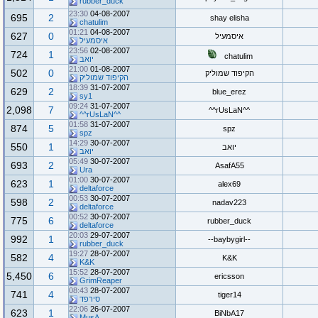
rubber_duck
23:30
04-08-2007
695
2
shay elisha
chatulim
01:21
04-08-2007
627
0
איסמעיל
איסמעיל
23:56
02-08-2007
724
1
chatulim
יואב
21:00
01-08-2007
502
0
הקיפוד שמוליק
הקיפוד שמוליק
18:39
31-07-2007
629
2
blue_erez
sy1
09:24
31-07-2007
2,098
7
^^rUsLaN^^
^^rUsLaN^^
01:58
31-07-2007
874
5
spz
spz
14:29
30-07-2007
550
1
יואב
יואב
05:49
30-07-2007
693
2
AsafA55
Ura
01:00
30-07-2007
623
1
alex69
deltaforce
00:53
30-07-2007
598
2
nadav223
deltaforce
00:52
30-07-2007
775
6
rubber_duck
deltaforce
20:03
29-07-2007
992
1
--baybygirl--
rubber_duck
19:27
28-07-2007
582
4
K&K
K&K
15:52
28-07-2007
5,450
6
ericsson
GrimReaper
08:43
28-07-2007
741
4
tiger14
סירפד
22:06
26-07-2007
623
1
BiNbA17
MusA