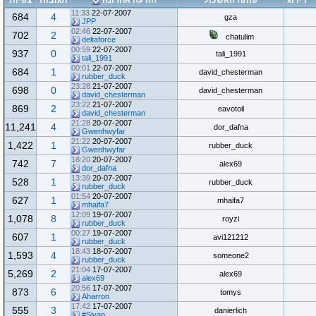
דירוג
פותח האשכול
הודעה אחרונה
תגובות
צפיות
11:33
22-07-2007
684
4
gza
JPP
02:46
22-07-2007
702
2
chatulim
deltaforce
00:59
22-07-2007
937
0
tali_1991
tali_1991
00:01
22-07-2007
684
1
david_chesterman
rubber_duck
23:28
21-07-2007
698
0
david_chesterman
david_chesterman
23:22
21-07-2007
869
2
eavotoil
david_chesterman
21:28
20-07-2007
11,241
4
dor_dafna
Gwenhwyfar
21:22
20-07-2007
1,422
1
rubber_duck
Gwenhwyfar
18:20
20-07-2007
742
7
alex69
dor_dafna
13:39
20-07-2007
528
1
rubber_duck
rubber_duck
01:54
20-07-2007
627
1
mhaifa7
mhaifa7
12:09
19-07-2007
1,078
8
royzi
rubber_duck
00:27
19-07-2007
607
1
avi121212
rubber_duck
18:43
18-07-2007
1,593
4
someone2
rubber_duck
21:04
17-07-2007
5,269
2
alex69
alex69
20:56
17-07-2007
873
6
tomys
Aharron
17:42
17-07-2007
555
3
danierlich
Sivan#