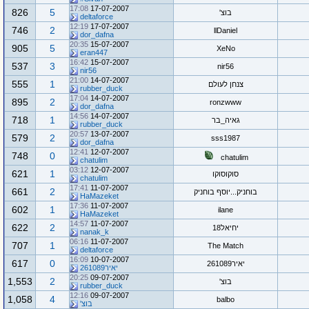
17:08
17-07-2007
826
5
בוצ'
deltaforce
12:19
17-07-2007
746
2
llDaniel
dor_dafna
20:35
15-07-2007
905
5
XeNo
eran447
16:42
15-07-2007
537
3
nir56
nir56
21:00
14-07-2007
555
1
צנחן לעולם
rubber_duck
17:04
14-07-2007
895
2
ronzwww
dor_dafna
14:56
14-07-2007
718
1
גאיה_בר
rubber_duck
20:57
13-07-2007
579
2
sss1987
dor_dafna
12:41
12-07-2007
748
0
chatulim
chatulim
03:12
12-07-2007
621
1
סוקוסוקו
chatulim
17:41
11-07-2007
661
2
בוחניק...יוסף בוחניק
HaMazeket
17:36
11-07-2007
602
1
ilane
HaMazeket
14:57
11-07-2007
622
2
יחיאל18
nanak_k
06:16
11-07-2007
707
1
The Match
deltaforce
16:09
10-07-2007
617
0
יאיר261089
יאיר261089
20:25
09-07-2007
1,553
2
בוצ'
rubber_duck
12:16
09-07-2007
1,058
4
balbo
בוצ'