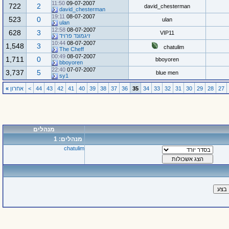
11:50
09-07-2007
722
2
david_chesterman
david_chesterman
19:11
08-07-2007
523
0
ulan
ulan
12:58
08-07-2007
628
3
VIP11
זיגמונד פרויד
10:44
08-07-2007
1,548
3
chatulim
The Cheff
00:49
08-07-2007
1,711
0
bboyoren
bboyoren
22:40
07-07-2007
3,737
5
blue men
sy1
27
28
29
30
31
32
33
34
35
36
37
38
39
40
41
42
43
44
>
אחרון
»
מנהלים
מנהלים: 1
chatulim