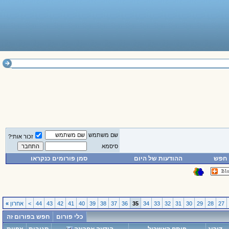
שם משתמש
זכור אותי?
סיסמא
חפש
ההודעות של היום
סמן פורומים כנקראו
27
28
29
30
31
32
33
34
35
36
37
38
39
40
41
42
43
44
>
אחרון
»
כלי פורום
חפש בפורום זה