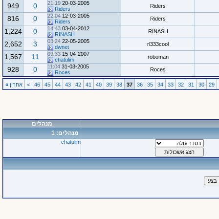
21:19
20-03-2005
949
0
Riders
Riders
22:04
12-03-2005
816
0
Riders
Riders
14:43
03-04-2012
1,224
0
RINASH
RINASH
03:24
22-05-2005
2,652
3
rl333cool
dwnet
09:33
15-04-2007
1,567
11
roboman
chatulim
11:04
31-03-2005
928
0
Roces
Roces
29
30
31
32
33
34
35
36
37
38
39
40
41
42
43
44
45
46
>
אחרון
»
מנהלים
מנהלים: 1
chatulim