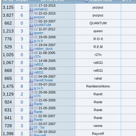
דירוג
פותח האשכול
הודעה אחרונה
תגובות
צפיות
20:01
17-10-2015
3,125
1
puzpuz
yishain11
07:48
22-02-2015
3,827
6
puzpuz
puzpuz
22:23
02-10-2007
662
0
QUANTUM
QUANTUM
09:12
11-07-2012
1,213
3
queen
queen
10:21
19-05-2008
776
3
R-D-X
g.l.s.h
21:34
19-04-2007
529
1
R.E.M
rubber_duck
23:08
11-08-2005
1,025
0
r27n
r27n
12:01
14-08-2005
1,067
0
rafi111
rafi111
13:00
09-08-2005
668
0
rafi111
rafi111
08:02
04-09-2007
665
3
rahal
DavidChotak
21:04
03-07-2010
1,475
8
Ramibenshlomo
g.l.s.h
13:28
20-06-2005
3,129
2
RamK
r27n
19:19
21-05-2005
924
0
Ranle
Ranle
19:17
21-05-2005
631
0
Ranle
Ranle
11:22
22-05-2007
641
3
Ranle
Ranle
19:21
03-07-2007
728
3
rannis
אלי_07
17:53
06-10-2010
1,396
2
RayzeR
RayzeR