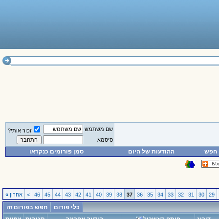
שם משתמש
זכור אותי?
סיסמא
חפש
ההודעות של היום
סמן פורומים כנקראו
29
30
31
32
33
34
35
36
37
38
39
40
41
42
43
44
45
46
>
אחרון
»
כלי פורום
חפש בפורום זה