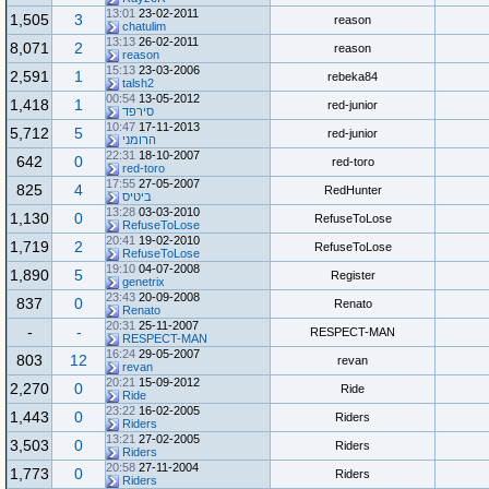
13:01
23-02-2011
1,505
3
reason
chatulim
13:13
26-02-2011
8,071
2
reason
reason
15:13
23-03-2006
2,591
1
rebeka84
talsh2
00:54
13-05-2012
1,418
1
red-junior
סירפד
10:47
17-11-2013
5,712
5
red-junior
הרומני
22:31
18-10-2007
642
0
red-toro
red-toro
17:55
27-05-2007
825
4
RedHunter
ביטיס
13:28
03-03-2010
1,130
0
RefuseToLose
RefuseToLose
20:41
19-02-2010
1,719
2
RefuseToLose
RefuseToLose
19:10
04-07-2008
1,890
5
Register
genetrix
23:43
20-09-2008
837
0
Renato
Renato
20:31
25-11-2007
-
-
RESPECT-MAN
RESPECT-MAN
16:24
29-05-2007
803
12
revan
revan
20:21
15-09-2012
2,270
0
Ride
Ride
23:22
16-02-2005
1,443
0
Riders
Riders
13:21
27-02-2005
3,503
0
Riders
Riders
20:58
27-11-2004
1,773
0
Riders
Riders