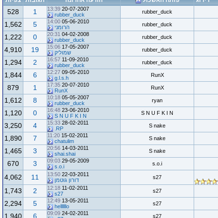
דירוג
פותח האשכול
הודעה אחרונה
תגובות
צפיות
13:39
20-07-2007
528
1
rubber_duck
rubber_duck
14:00
05-06-2010
1,562
5
rubber_duck
הרומני
20:31
04-02-2008
1,222
0
rubber_duck
rubber_duck
15:06
17-05-2007
4,910
19
rubber_duck
שמוליק
16:57
11-09-2010
1,294
2
rubber_duck
rubber_duck
12:27
09-05-2010
1,844
6
RunX
g.l.s.h
17:35
20-07-2010
879
1
RunX
RunX
10:18
05-05-2007
1,612
8
ryan
rubber_duck
16:48
23-06-2010
1,120
0
S N U F K I N
S N U F K I N
15:33
28-02-2011
3,250
4
S nake
RP.
11:20
15-02-2011
1,890
7
S nake
chatulim
20:56
14-03-2011
1,465
3
S nake
shai.shai
09:03
29-05-2009
670
3
s.o.i
s.o.i
13:50
22-03-2011
4,062
11
s27
דורון גוטמן
12:18
11-02-2011
1,743
2
s27
s27
12:49
13-05-2011
2,294
5
s27
hellllllo
09:09
24-02-2011
1,940
6
s27