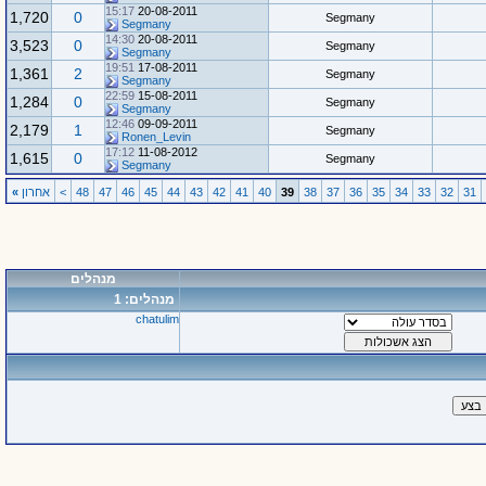
15:17
20-08-2011
1,720
0
Segmany
Segmany
14:30
20-08-2011
3,523
0
Segmany
Segmany
19:51
17-08-2011
1,361
2
Segmany
Segmany
22:59
15-08-2011
1,284
0
Segmany
Segmany
12:46
09-09-2011
2,179
1
Segmany
Ronen_Levin
17:12
11-08-2012
1,615
0
Segmany
Segmany
31
32
33
34
35
36
37
38
39
40
41
42
43
44
45
46
47
48
>
אחרון
»
מנהלים
מנהלים: 1
chatulim