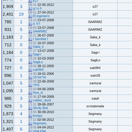
s27
09:31
22-05-2012
1,909
3
s27
g.l.s.h
09:51
27-04-2012
2,401
19
s27
El ingeniero
18:14
23-07-2008
785
1
SAARMIZ
דוד.צ
09:00
23-07-2008
931
5
SAARMIZ
SAARMIZ
15:21
26-07-2005
1,183
2
Saba_k
I SamNet I
15:02
16-07-2005
712
0
Saba_k
Saba_k
07:17
13-07-2008
1,184
0
Sagi-i
Sagi-i
16:29
10-03-2009
774
0
SagiLo
SagiLo
18:00
28-12-2005
727
0
sak864
sak864
14:30
18-01-2006
896
1
sam26
אליאור15
22:38
22-06-2009
1,047
5
samurai
YHS
15:50
04-06-2009
1,095
3
samurai
Noa_A
00:36
17-04-2009
985
3
sataf
rubber_duck
21:31
28-06-2007
929
5
scorpionada
Shvily Bob
13:55
30-09-2010
1,873
4
Segmany
looopy
17:21
02-06-2012
1,321
1
Segmany
Segmany
18:05
04-04-2012
1,407
6
Segmany
shai.shai