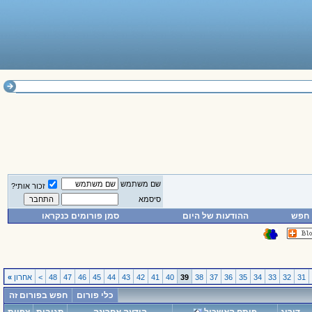
שם משתמש
זכור אותי?
סיסמא
חפש
ההודעות של היום
סמן פורומים כנקראו
31
32
33
34
35
36
37
38
39
40
41
42
43
44
45
46
47
48
>
אחרון
»
כלי פורום
חפש בפורום זה