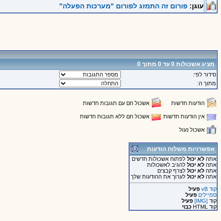
עוגן:
פורום זה התמזג לפורום "מערכות הפעלה"
מציג אשכולות 0 עד 0 מתוך 0
סידור לפי:
מתוך ה:
הודעות חדשות
אשכול חם עם תגובות חדשות
אין הודעות חדשות
אשכול חם ללא תגובות חדשות
אשכול נעול
אפשרויות משלוח הודעות
אתה
לא יכול
לפתוח אשכולות חדשים
אתה
לא יכול
להגיב לאשכולות
אתה
לא יכול
לצרף קבצים
אתה
לא יכול
לערוך את ההודעות שלך
קוד vB
פעיל
סמיילים
פעיל
קוד
[IMG]
פעיל
קוד HTML
כבוי