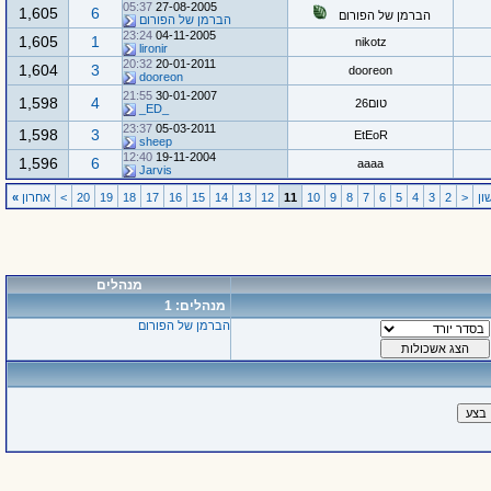
05:37
27-08-2005
1,605
6
הברמן של הפורום
הברמן של הפורום
23:24
04-11-2005
1,605
1
nikotz
lironir
20:32
20-01-2011
1,604
3
dooreon
dooreon
21:55
30-01-2007
1,598
4
טום26
_ED_
23:37
05-03-2011
1,598
3
EtEoR
sheep
12:40
19-11-2004
1,596
6
aaaa
Jarvis
ן
<
2
3
4
5
6
7
8
9
10
11
12
13
14
15
16
17
18
19
20
>
אחרון
»
מנהלים
מנהלים: 1
הברמן של הפורום