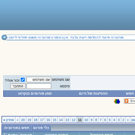
פורום זה מיועד להחלפת דעות בלבד. אין באמור בפורום זה משום תחליף לייעוץ משפטי
שם משתמש
זכור אותי?
סיסמא
חפש
ההודעות של היום
סמן פורומים כנקראו
ן
<
2
3
4
5
6
7
8
9
10
11
12
13
14
15
16
17
18
19
20
>
אחרון
»
כלי פורום
חפש בפורום זה