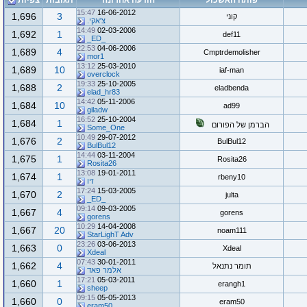
פותח האשכול
הודעה אחרונה
תגובות
צפיות
15:47
16-06-2012
1,696
3
קוני
צ'אקי.
14:49
02-03-2006
1,692
1
def11
_ED_
22:53
04-06-2006
1,689
4
Cmptrdemolisher
mor1
13:12
25-03-2010
1,689
10
iaf-man
overclock
19:33
25-10-2005
1,688
2
eladbenda
elad_hr83
14:42
05-11-2006
1,684
10
ad99
giladw
16:52
25-10-2004
1,684
1
הברמן של הפורום
Some_One
10:49
29-07-2012
1,676
2
BulBul12
BulBul12
14:44
03-11-2004
1,675
1
Rosita26
Rosita26
13:08
19-01-2011
1,674
1
rbeny10
זיו
17:24
15-03-2005
1,670
2
julta
_ED_
09:14
09-03-2005
1,667
4
gorens
gorens
10:29
14-04-2008
1,667
20
noam111
StarLighT Adv
23:26
03-06-2013
1,663
0
Xdeal
Xdeal
07:43
30-01-2011
1,662
4
תומר נתנאל
אלמר פאד
17:21
05-03-2011
1,660
1
erangh1
sheep
09:15
05-05-2013
1,660
0
eram50
eram50