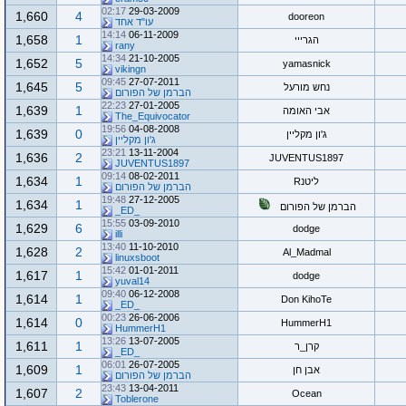
02:17
29-03-2009
1,660
4
dooreon
עו"ד אחד
14:14
06-11-2009
1,658
1
הגרייי
rany
14:34
21-10-2005
1,652
5
yamasnick
vikingn
09:45
27-07-2011
1,645
5
נחש מורעל
הברמן של הפורום
22:23
27-01-2005
1,639
1
אבי האומה
The_Equivocator
19:56
04-08-2008
1,639
0
ג'ון מקליין
ג'ון מקליין
23:21
13-11-2004
1,636
2
JUVENTUS1897
JUVENTUS1897
09:14
08-02-2011
1,634
1
ליטנR
הברמן של הפורום
19:48
27-12-2005
1,634
1
הברמן של הפורום
_ED_
15:55
03-09-2010
1,629
6
dodge
illi
13:40
11-10-2010
1,628
2
Al_Madmal
linuxsboot
15:42
01-01-2011
1,617
1
dodge
yuval14
09:40
06-12-2008
1,614
1
Don KihoTe
_ED_
00:23
26-06-2006
1,614
0
HummerH1
HummerH1
13:26
13-07-2005
1,611
1
קרן_ר
_ED_
06:01
26-07-2005
1,609
1
אבן חן
הברמן של הפורום
23:43
13-04-2011
1,607
2
Ocean
Toblerone