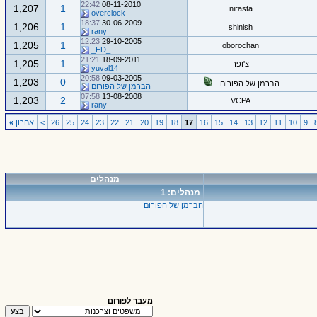
22:42
08-11-2010
1,207
1
nirasta
overclock
18:37
30-06-2009
1,206
1
shinish
rany
12:23
29-10-2005
1,205
1
oborochan
_ED_
21:21
18-09-2011
1,205
1
צ'ופר
yuval14
20:58
09-03-2005
1,203
0
הברמן של הפורום
הברמן של הפורום
07:58
13-08-2008
1,203
2
VCPA
rany
9
10
11
12
13
14
15
16
17
18
19
20
21
22
23
24
25
26
>
אחרון
»
מנהלים
מנהלים: 1
הברמן של הפורום
מעבר לפורום