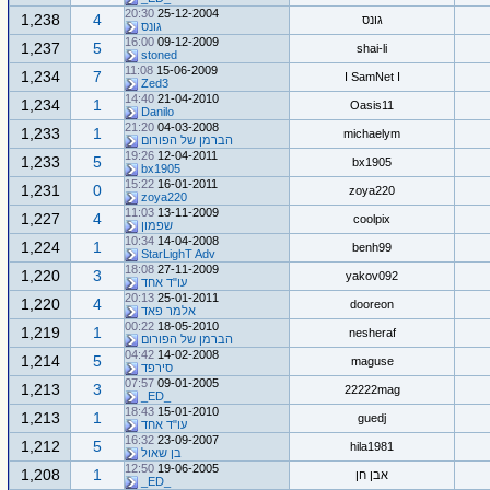
20:30
25-12-2004
1,238
4
גונס
גונס
16:00
09-12-2009
1,237
5
shai-li
stoned
11:08
15-06-2009
1,234
7
I SamNet I
Zed3
14:40
21-04-2010
1,234
1
Oasis11
Danilo
21:20
04-03-2008
1,233
1
michaelym
הברמן של הפורום
19:26
12-04-2011
1,233
5
bx1905
bx1905
15:22
16-01-2011
1,231
0
zoya220
zoya220
11:03
13-11-2009
1,227
4
coolpix
שפמון
10:34
14-04-2008
1,224
1
benh99
StarLighT Adv
18:08
27-11-2009
1,220
3
yakov092
עו"ד אחד
20:13
25-01-2011
1,220
4
dooreon
אלמר פאד
00:22
18-05-2010
1,219
1
nesheraf
הברמן של הפורום
04:42
14-02-2008
1,214
5
maguse
סירפד
07:57
09-01-2005
1,213
3
22222mag
_ED_
18:43
15-01-2010
1,213
1
guedj
עו"ד אחד
16:32
23-09-2007
1,212
5
hila1981
בן שאול
12:50
19-06-2005
1,208
1
אבן חן
_ED_