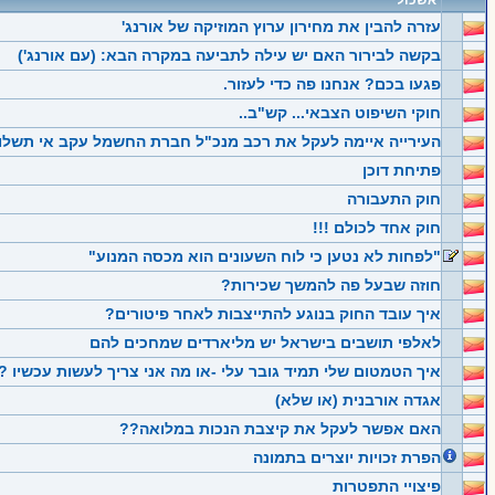
אשכול
עזרה להבין את מחירון ערוץ המוזיקה של אורנג'
בקשה לבירור האם יש עילה לתביעה במקרה הבא: (עם אורנג')
פגעו בכם? אנחנו פה כדי לעזור.
חוקי השיפוט הצבאי... קש"ב..
העירייה איימה לעקל את רכב מנכ"ל חברת החשמל עקב אי תשלום
פתיחת דוכן
חוק התעבורה
חוק אחד לכולם !!!
"לפחות לא נטען כי לוח השעונים הוא מכסה המנוע"
חוזה שבעל פה להמשך שכירות?
איך עובד החוק בנוגע להתייצבות לאחר פיטורים?
לאלפי תושבים בישראל יש מליארדים שמחכים להם
איך הטמטום שלי תמיד גובר עלי -או מה אני צריך לעשות עכשיו ?
אגדה אורבנית (או שלא)
האם אפשר לעקל את קיצבת הנכות במלואה??
הפרת זכויות יוצרים בתמונה
פיצויי התפטרות