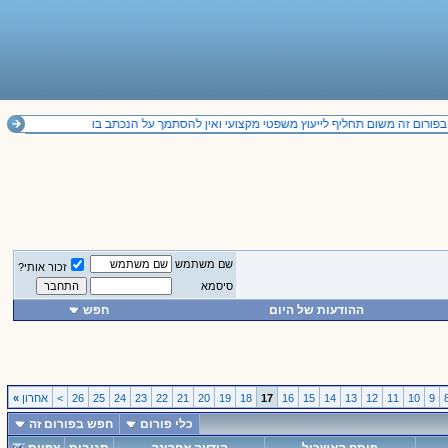
ורום זה משום תחליף לייעוץ משפטי מקצועי ואין להסתמך על הנכתב בו
שם משתמש
זכור אותי?
סיסמא
ההודעות של היום
חפש
9
10
11
12
13
14
15
16
17
18
19
20
21
22
23
24
25
26
>
אחרון
»
כלי פורום
חפש בפורום זה