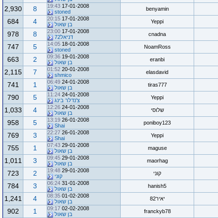
19:43
17-01-2008
2,930
8
benyamin
stoned
20:15
17-01-2008
684
4
Yeppi
בן שאול
23:00
17-01-2008
978
8
cnadna
דניאל72
14:05
18-01-2008
747
5
NoamRoss
stoned
09:36
19-01-2008
663
2
eranbi
בן שאול
01:52
20-01-2008
2,115
7
elasdavid
shmico
06:49
24-01-2008
741
1
tiras777
בן שאול
11:24
24-01-2008
790
5
Yeppi
צ'נדלר בינג
12:26
24-01-2008
1,033
4
שלוסי
בן שאול
13:19
26-01-2008
958
5
poniboy123
Shai
22:27
26-01-2008
769
3
Yeppi
Shai
07:43
29-01-2008
755
1
maguse
בן שאול
09:45
29-01-2008
1,011
3
maorhag
בן שאול
19:48
29-01-2008
723
2
קוני
קוני
06:24
31-01-2008
784
3
hanish5
בן שאול
08:35
01-02-2008
1,241
4
יאיר82
בן שאול
09:17
02-02-2008
902
1
franckyb78
בן שאול