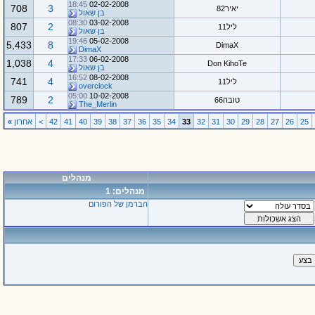
18:45
02-02-2008
708
3
יאיר82
בן שאול
08:30
03-02-2008
807
2
ליל11
בן שאול
19:46
05-02-2008
5,433
8
DimaX
DimaX
17:33
06-02-2008
1,038
4
Don KihoTe
בן שאול
16:52
08-02-2008
741
4
ליל11
overclock
05:00
10-02-2008
789
2
טובה66
The_Merlin
25
26
27
28
29
30
31
32
33
34
35
36
37
38
39
40
41
42
>
אחרון
»
מנהלים
מנהלים: 1
הברמן של הפורום