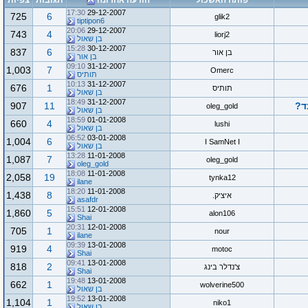
פותח האשכול
הודעה אחרונה
תגובות
צפיות
17:30
29-12-2007
725
6
glik2
tiptipon6
20:06
29-12-2007
743
4
liorj2
בן שאול
15:28
30-12-2007
837
6
בן אור
בן אור
09:10
31-12-2007
1,003
7
Omerc
תותיס
10:13
31-12-2007
676
1
תותיס
בן שאול
18:49
31-12-2007
ד?
11
907
oleg_gold
בן שאול
18:59
01-01-2008
660
4
lushi
בן שאול
06:52
03-01-2008
1,004
6
I SamNet I
בן שאול
13:28
11-01-2008
1,087
7
oleg_gold
oleg_gold
18:08
11-01-2008
2,058
19
tynka12
ilane
18:20
11-01-2008
1,438
8
איציק.
asafdr
15:51
12-01-2008
1,860
5
alon106
Shai
20:31
12-01-2008
705
1
nour
ilane
09:39
13-01-2008
919
4
motoc
Shai
09:41
13-01-2008
818
2
צ'נדלר בינג
Shai
19:48
13-01-2008
662
1
wolverine500
בן שאול
19:52
13-01-2008
1,104
1
niko1
בן שאול