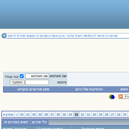
פורום זה מיועד להחלפת דעות בלבד. אין באמור בפורום זה משום תחליף לייעוץ משפטי
שם משתמש
זכור אותי?
סיסמא
חפש
ההודעות של היום
סמן פורומים כנקראו
25
26
27
28
29
30
31
32
33
34
35
36
37
38
39
40
41
42
>
אחרון
»
כלי פורום
חפש בפורום זה