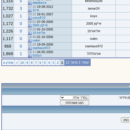
1,315
5
Mnemosyne
deltaforce
17:10
19-08-2012
1,732
3
tamar24
גד31
20:10
18-01-2007
1,027
1
koyo
yossiF22
08:51
07-09-2005
1,172
0
אייקון 2005
אייקון 2005
10:20
01-10-2005
1,226
0
אליאור15
אליאור15
10:46
01-10-2006
1,117
0
nulen
nulen
22:24
19-09-2006
868
0
starbase972
starbase972
16:11
04-05-2005
1,868
1
אורטלללל
המממ
עמוד 1 מתוך 12
1
2
3
4
5
6
7
8
9
10
>
אחרון
»
ן סידור: