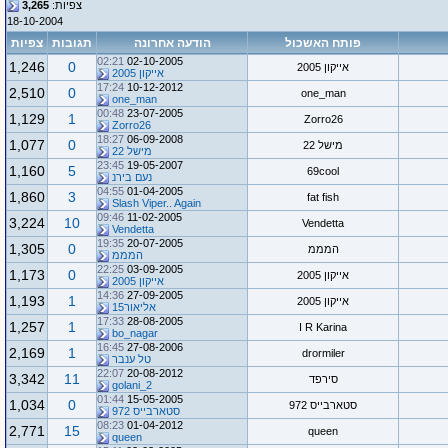
צפיות:
3,265
18-10-2004
פותח האשכול
הודעה אחרונה
תגובות
צפיות
02:21
02-10-2005
1,246
0
אייקון 2005
אייקון 2005
17:24
10-12-2012
2,510
0
one_man
one_man
00:48
23-07-2005
1,129
1
Zorro26
Zorro26
18:27
06-09-2008
1,077
0
מישל 22
מישל 22
23:45
19-05-2007
1,160
5
69cool
נעם בירנ
04:55
01-04-2005
1,860
3
fat fish
Slash Viper.. Again
09:46
11-02-2005
3,224
10
Vendetta
Vendetta
19:35
20-07-2005
1,305
0
המממ
המממ
22:25
03-09-2005
1,173
0
אייקון 2005
אייקון 2005
14:36
27-09-2005
1,193
1
אייקון 2005
אליאור15
17:33
28-08-2005
1,257
1
I R Karina
bo_nagar
16:45
27-08-2006
2,169
1
drormiler
טל ענבר
22:07
20-08-2012
3,342
11
סירפד
golani_2
01:44
15-05-2005
1,034
0
סטארבייס 972
סטארבייס 972
08:23
01-04-2012
2,771
15
queen
queen