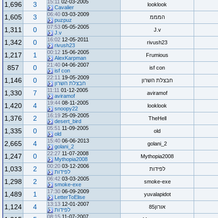
15:11
02-03-2005
1,696
3
looklook
Cavalier
06:40
03-03-2009
1,605
3
המממ
puzpuz
07:53
05-05-2005
1,311
0
J.v
J.v
16:02
12-05-2011
1,342
0
rivush23
rivush23
00:12
15-06-2005
1,217
1
Frumious
AlexKarpman
21:40
04-06-2007
857
0
isf con
isf con
22:11
19-05-2009
1,146
0
חבצלת השרון
חבצלת השרון
11:11
01-12-2005
1,330
7
aviramof
aviramof
19:44
08-11-2005
1,420
4
looklook
snoopy22
16:19
25-09-2005
1,376
2
TheHell
desert_bird
05:51
11-09-2005
1,335
0
old
old
15:40
06-06-2013
2,665
4
golani_2
golani_2
22:27
11-07-2008
1,247
0
Mythopia2008
Mythopia2008
00:20
03-12-2006
1,033
2
לפידות
לפידות
06:42
03-03-2005
1,298
2
smoke-exe
smoke-exe
17:30
06-09-2009
1,489
1
yuvalapidot
LetterToElise
13:13
12-01-2007
1,124
4
אורון85
לפידות
08:15
11-07-2007