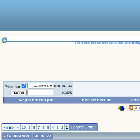
__________________________________
I'm sure the universe is full of intellig
שם משתמש
זכור אותי?
סיסמא
חפש
ההודעות של היום
סמן פורומים כנקראו
עמוד 1 מתוך 12
1
2
3
4
5
6
7
8
9
10
>
אחרון
»
כלי פורום
חפש בפורום זה