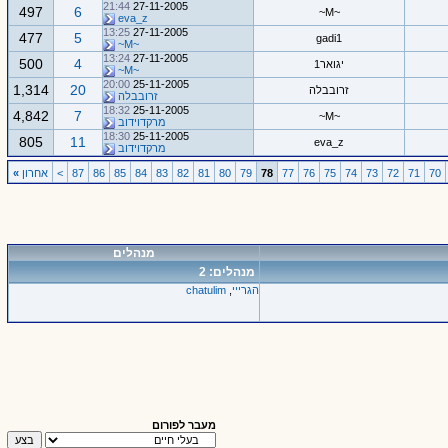
21:44
27-11-2005
497
6
~M~
eva_z
13:25
27-11-2005
477
5
gadi1
~M~
13:24
27-11-2005
500
4
יגואר1
~M~
20:00
25-11-2005
1,314
20
זרובבלה
זרובבלה
18:32
25-11-2005
4,842
7
~M~
מרקדוידוב
18:30
25-11-2005
805
11
eva_z
מרקדוידוב
70
71
72
73
74
75
76
77
78
79
80
81
82
83
84
85
86
87
>
אחרון
»
מנהלים
מנהלים: 2
הגרייי
,
chatulim
מעבר לפורום