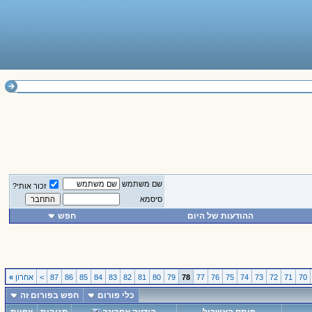
שם משתמש
זכור אותי?
סיסמא
ההודעות של היום
חפש
70
71
72
73
74
75
76
77
78
79
80
81
82
83
84
85
86
87
>
אחרון
»
כלי פורום
חפש בפורום זה