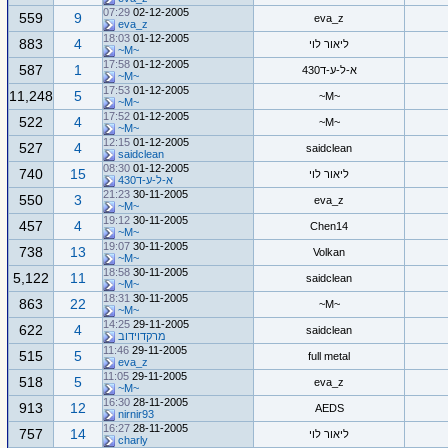
07:29
02-12-2005
559
9
eva_z
eva_z
18:03
01-12-2005
883
4
ליאור לוי
~M~
17:58
01-12-2005
587
1
א-ל-ע-ד430
~M~
17:53
01-12-2005
11,248
5
~M~
~M~
17:52
01-12-2005
522
4
~M~
~M~
12:15
01-12-2005
527
4
saidclean
saidclean
08:30
01-12-2005
740
15
ליאור לוי
א-ל-ע-ד430
21:23
30-11-2005
550
3
eva_z
~M~
19:12
30-11-2005
457
4
Chen14
~M~
19:07
30-11-2005
738
13
Volkan
~M~
18:58
30-11-2005
5,122
11
saidclean
~M~
18:31
30-11-2005
863
22
~M~
~M~
14:25
29-11-2005
622
4
saidclean
מרקדוידוב
11:46
29-11-2005
515
5
full metal
eva_z
11:05
29-11-2005
518
5
eva_z
~M~
16:30
28-11-2005
913
12
AEDS
nirnir93
16:27
28-11-2005
757
14
ליאור לוי
charly