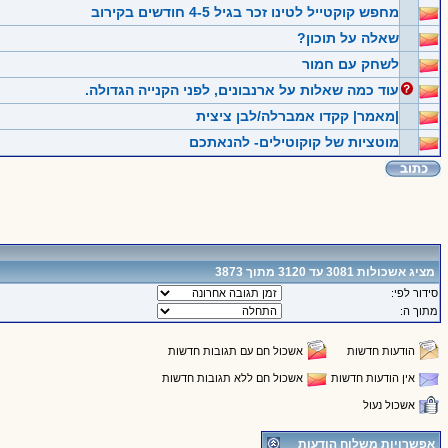
מחפש קוקטייל לטינו זכר בגיל 4-5 חודשים בקירוב
שאלה על תוכון?
לשחק עם חמור
עוד כמה שאלות על ארנבונים, לפני הקנייה הגדולה.
|מאמר| קקדו אמברלה/לבן ציצית
מוטציות של קוקוטילים- להנאתכם
מציג אשכולות 3081 עד 3120 מתוך 3873
סידור לפי:
מתוך ה:
הודעות חדשות
אשכול חם עם תגובות חדשות
אין הודעות חדשות
אשכול חם ללא תגובות חדשות
אשכול נעול
אפשרויות משלוח הודעות