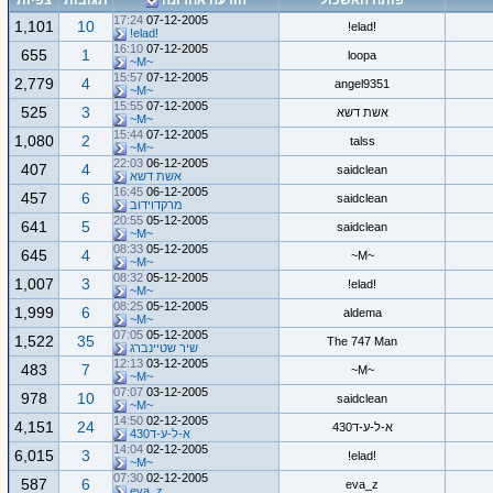
פותח האשכול
הודעה אחרונה
תגובות
צפיות
17:24
07-12-2005
1,101
10
!elad!
!elad!
16:10
07-12-2005
655
1
loopa
~M~
15:57
07-12-2005
2,779
4
angel9351
~M~
15:55
07-12-2005
525
3
אשת דשא
~M~
15:44
07-12-2005
1,080
2
talss
~M~
22:03
06-12-2005
407
4
saidclean
אשת דשא
16:45
06-12-2005
457
6
saidclean
מרקדוידוב
20:55
05-12-2005
641
5
saidclean
~M~
08:33
05-12-2005
645
4
~M~
~M~
08:32
05-12-2005
1,007
3
!elad!
~M~
08:25
05-12-2005
1,999
6
aldema
~M~
07:05
05-12-2005
1,522
35
The 747 Man
שיר שטיינברג
12:13
03-12-2005
483
7
~M~
~M~
07:07
03-12-2005
978
10
saidclean
~M~
14:50
02-12-2005
4,151
24
א-ל-ע-ד430
א-ל-ע-ד430
14:04
02-12-2005
6,015
3
!elad!
~M~
07:30
02-12-2005
587
6
eva_z
eva_z