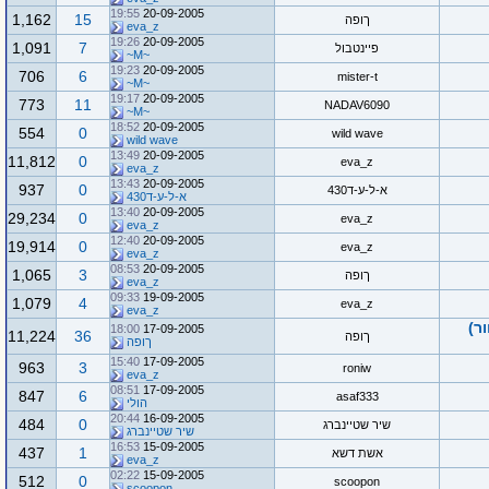
19:55
20-09-2005
1,162
15
ךופה
eva_z
19:26
20-09-2005
1,091
7
פיינטבול
~M~
19:23
20-09-2005
706
6
mister-t
~M~
19:17
20-09-2005
773
11
NADAV6090
~M~
18:52
20-09-2005
554
0
wild wave
wild wave
13:49
20-09-2005
11,812
0
eva_z
eva_z
13:43
20-09-2005
937
0
א-ל-ע-ד430
א-ל-ע-ד430
13:40
20-09-2005
29,234
0
eva_z
eva_z
12:40
20-09-2005
19,914
0
eva_z
eva_z
08:53
20-09-2005
1,065
3
ךופה
eva_z
09:33
19-09-2005
1,079
4
eva_z
eva_z
ר)
18:00
17-09-2005
11,224
36
ךופה
ךופה
15:40
17-09-2005
963
3
roniw
eva_z
08:51
17-09-2005
847
6
asaf333
הולי
20:44
16-09-2005
484
0
שיר שטיינברג
שיר שטיינברג
16:53
15-09-2005
437
1
אשת דשא
eva_z
02:22
15-09-2005
512
0
scoopon
scoopon