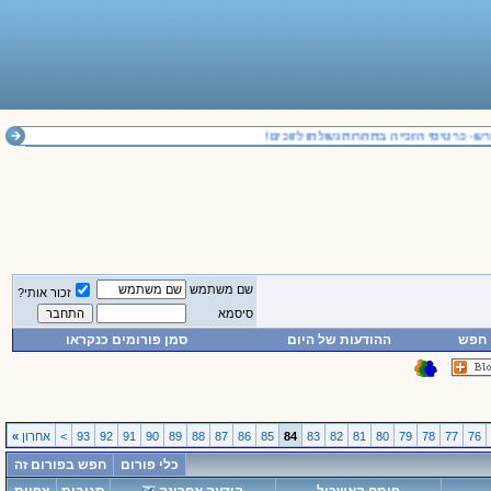
- כרטיסי הזכייה בתחרות נשלחו לזוכים!
שם משתמש
זכור אותי?
סיסמא
חפש
ההודעות של היום
סמן פורומים כנקראו
76
77
78
79
80
81
82
83
84
85
86
87
88
89
90
91
92
93
>
אחרון
»
כלי פורום
חפש בפורום זה