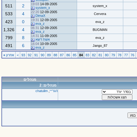
19:03
14-09-2005
511
2
system_x
system_x
22:20
12-09-2005
533
4
Cervera
DimaX
19:31
12-09-2005
423
0
eva_z
eva_z
06:31
12-09-2005
1,326
4
BUGMAN
eva_z
14:31
11-09-2005
799
8
eva_z
אשת דשא
16:04
10-09-2005
491
6
Jango_87
eva_z
76
77
78
79
80
81
82
83
84
85
86
87
88
89
90
91
92
93
>
אחרון
»
מנהלים
מנהלים: 2
הגרייי
,
chatulim