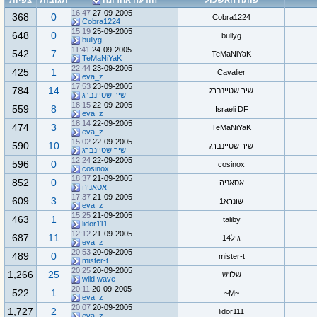
פותח האשכול
הודעה אחרונה
תגובות
צפיות
16:47
27-09-2005
368
0
Cobra1224
Cobra1224
15:19
25-09-2005
648
0
bullyg
bullyg
11:41
24-09-2005
542
7
TeMaNiYaK
TeMaNiYaK
22:44
23-09-2005
425
1
Cavalier
eva_z
17:53
23-09-2005
784
14
שיר שטיינברג
שיר שטיינברג
18:15
22-09-2005
559
8
Israeli DF
eva_z
18:14
22-09-2005
474
3
TeMaNiYaK
eva_z
15:02
22-09-2005
590
10
שיר שטיינברג
שיר שטיינברג
12:24
22-09-2005
596
0
cosinox
cosinox
18:37
21-09-2005
852
0
אסאניה
אסאניה
17:37
21-09-2005
609
3
שונרא1
eva_z
15:25
21-09-2005
463
1
taliby
lidor111
12:12
21-09-2005
687
11
גיל14
eva_z
20:53
20-09-2005
489
0
mister-t
mister-t
20:25
20-09-2005
1,266
25
שלו'ש
wild wave
20:11
20-09-2005
522
1
~M~
eva_z
20:07
20-09-2005
1,727
2
lidor111
eva_z