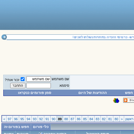
- כרטיסי הזכייה בתחרות נשלחו לזוכים!
שם משתמש
זכור אותי?
סיסמא
חפש
ההודעות של היום
סמן פורומים כנקראו
אשון
<
80
81
82
83
84
85
86
87
88
89
90
91
92
93
94
95
96
97
>
כלי פורום
חפש בפורום זה