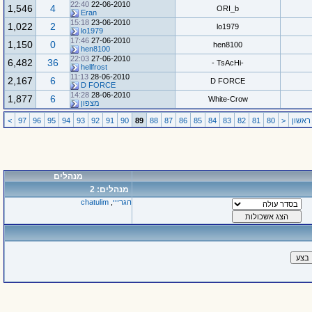
22:40
22-06-2010
1,546
4
ORI_b
Eran
15:18
23-06-2010
1,022
2
lo1979
lo1979
17:46
27-06-2010
1,150
0
hen8100
hen8100
22:03
27-06-2010
6,482
36
-TsAcHi -
hellfrost
11:13
28-06-2010
2,167
6
D FORCE
D FORCE
14:28
28-06-2010
1,877
6
White-Crow
מצפון
אשון
<
80
81
82
83
84
85
86
87
88
89
90
91
92
93
94
95
96
97
>
מנהלים
מנהלים: 2
הגרייי
,
chatulim