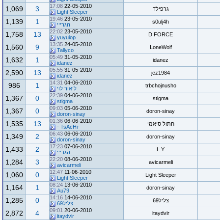
17:08
22-05-2010
1,069
3
גרפילד
Light Sleeper
19:46
23-05-2010
1,139
1
s0ulj4h
הגרייי
22:02
23-05-2010
1,758
13
D FORCE
yuyuiop
13:35
24-05-2010
1,560
9
LoneWolf
Tallyco
05:49
31-05-2010
1,632
1
idanez
idanez
05:55
31-05-2010
2,590
13
jez1984
idanez
14:31
04-06-2010
986
1
trbchojnusho
ליאור לוי
22:39
04-06-2010
1,367
0
stigma
stigma
09:03
05-06-2010
1,367
0
doron-sinay
doron-sinay
01:36
06-06-2010
1,535
13
חתול סיאמי
-TsAcHi -
06:43
06-06-2010
1,349
2
doron-sinay
doron-sinay
17:23
07-06-2010
1,433
2
L.Y
הגרייי
22:20
08-06-2010
1,284
3
avicarmeli
avicarmeli
12:47
11-06-2010
1,060
0
Light Sleeper
Light Sleeper
08:24
13-06-2010
1,164
1
doron-sinay
Au79
14:16
14-06-2010
1,285
0
צליל69
צליל69
09:01
20-06-2010
2,872
4
itaydvir
itaydvir