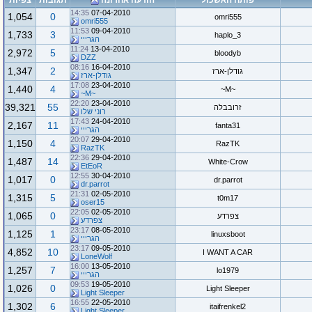
פותח האשכול
הודעה אחרונה
תגובות
צפיות
14:35
07-04-2010
1,054
0
omri555
omri555
11:53
09-04-2010
1,733
3
haplo_3
הגרייי
11:24
13-04-2010
2,972
5
bloodyb
DZZ
08:16
16-04-2010
1,347
2
גודלן-ארז
גודלן-ארז
17:08
23-04-2010
1,440
4
~M~
~M~
22:20
23-04-2010
39,321
55
זרובבלה
רוני שלו
17:43
24-04-2010
2,167
11
fanta31
הגרייי
20:07
29-04-2010
1,150
4
RazTK
RazTK
22:36
29-04-2010
1,487
14
White-Crow
EtEoR
12:55
30-04-2010
1,017
0
dr.parrot
dr.parrot
21:31
02-05-2010
1,315
5
t0m17
oser15
22:05
02-05-2010
1,065
0
צפרדע
צפרדע
23:17
08-05-2010
1,125
1
linuxsboot
הגרייי
23:17
09-05-2010
4,852
10
I WANT A CAR
LoneWolf
16:00
13-05-2010
1,257
7
lo1979
הגרייי
09:53
19-05-2010
1,026
0
Light Sleeper
Light Sleeper
16:55
22-05-2010
1,302
6
itaifrenkel2
Light Sleeper