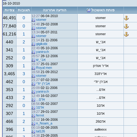
16-10-2010
פותח האשכול
הודעה אחרונה
תגובות
צפיות
12:27
06-04-2010
46,491
0
stomer
stomer
14:48
29-02-2008
77,840
0
stomer
stomer
13:34
05-07-2011
61,216
1
stomer
stomer
21:14
21-11-2006
440
2
אבי_ש
gigikobi
22:49
05-10-2006
341
1
אבי_ש
yanirsch
20:57
28-12-2006
252
0
אבי_ש
אבי_ש
15:37
25-01-2007
309
1
אדיר אוחיון
Royal men
16:58
21-09-2012
3,465
3
אדיר318
stomer
21:27
07-02-2008
462
0
אבירן יזדי
אבירן יזדי
20:09
02-11-2006
353
1
אדם...
yanirsch
12:49
16-02-2007
433
2
אדם...
אדם...
08:56
05-02-2007
292
0
אדם1
אדם1
19:27
29-01-2007
307
1
אדם1
ferret
13:12
16-06-2006
466
2
אדם26
n_Noam_a
00:19
02-08-2005
396
1
aalleexx
tal126
14:38
23-08-2005