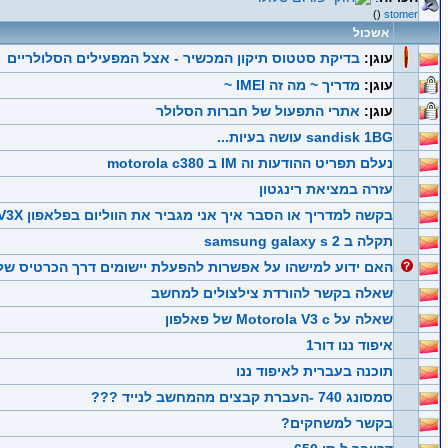
()
stomer
אשכול
עוגן:
בדיקת סטטוס תיקון המכשיר - אצל המפעילים הסלולריים
עוגן:
מדריך ~ מה זה IMEI ~
עוגן:
אתרי התפעול של חברות הסלולר
sandisk 1BG עושה בעיות...
נעלם תפריט ההודעות וה IM ב motorola c380
עזרה במציאת רינגטון
בקשה למדריך או הסבר איך אני מגביר את הווליום בפלאפון V3X
תקלה ב samsung galaxy s 2
האם ידוע למישהו על אפשרות להפעלת יישומים דרך הכרטיס של
שאלה בקשר להורדת צילצולים למחשב
שאלה על Motorola V3 c של פאלפון
איפוד ננו דור1
תוכנה בעברית לאיפוד ננו
סמסונג 740 -העברת קבצים מהמחשב לנייד ???
בקשר למשחקים?