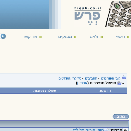
ראשי
צ'אט
מבזקים
צור קשר
לובי הפורומים
>
תחביבים
>
סלולרי וגאדג'טים
תפעול מכשירים (
ארכיון
)
הרשמה
שאלות נפוצות
הכרזה
: