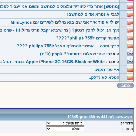
[מחפש] אתר כדי להוריד צלצולים למחשב ומשם אני יעביר לפלא
לגבי אינפרא אדום למחשב!
יש לי איפוד איך אני שם בוא מילים לשירים עם MiniLyrics
איך אני יכול להכין רגטון? ( מי שיביא יקבל פרס גדול!!!! - פרטים
אפשר קודים לphilips 755?????
צריך עזרה.... אפשר להחליף פאנל לphilips 755 ????
הועבר:
שתי שאלות דחופות!!! לpsp (ל"ת)
הועבר:
Apple iPhone 3G 16GB-Black or White במחיר הזול בארץ ! רק 2500 ש"ח פרטים בפנים (ל"ת)
איי פוד תקוע
הפלא לא נדלק..
מציג אשכולות 441 עד 480 מתוך 10845
סידור לפי:
מתוך ה: