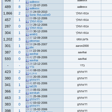
806
7
aalleexx
aalleexx
12:33
22-07-2005
489
8
aalleexx
aalleexx
22:35
24-03-2010
1,866
2
גבסו המלך
Sonic ReLoaDeD
22:09
09-12-2006
457
1
גבסו המלך
גבסו המלך
11:54
29-12-2006
287
0
גבסו המלך
גבסו המלך
15:03
30-12-2006
304
1
גבסו המלך
amith1
12:37
12-09-2008
1,202
3
גדעון טסט
pleomax
00:58
24-05-2007
301
1
aaron2000
pbc
11:04
22-09-2005
387
0
aavihai
aavihai
06:42
27-09-2006
593
0
aavihai
aavihai
13:28
13-12-2005
-
-
בדוי
בדוי
14:40
08-03-2006
423
2
דדוותתןן
c j n s
18:56
20-05-2006
380
0
דדוותתןן
דדוותתןן
10:41
07-01-2006
341
1
דדוותתןן
tal126
14:19
05-01-2006
366
2
דדוותתןן
aorokah
11:31
25-06-2008
463
3
דדוותתןן
דדוותתןן
15:42
03-02-2006
383
0
דדוותתןן
דדוותתןן
19:12
15-02-2006
398
1
דדוותתןן