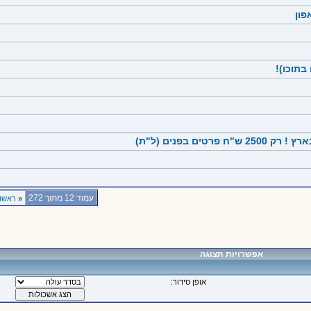
פון
 בתוכו)!
עמוד 12 מתוך 272
«
ראשון
אפשרויות תצוגה
אופן סידור: