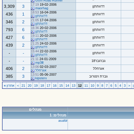
Gsm Road Runner
17:19
19-02-2006
3,309
3
דדוותתןן
maorhag
18:53
16-04-2006
436
1
דדוותתןן
דדוותתןן
21:05
17-04-2006
346
2
דדוותתןן
דדוותתןן
16:36
20-02-2006
793
6
דדוותתןן
דדוותתןן
19:11
20-02-2006
427
6
דדוותתןן
דדוותתןן
21:25
24-02-2006
439
2
דדוותתןן
דדוותתןן
15:44
22-02-2006
-
-
דדוותתןן
דדוותתןן
21:11
24-01-2009
-
-
גברגבר18
mp3lll
13:06
02-03-2007
406
2
אגרחלל
אגרחלל
13:51
05-06-2007
385
3
גברת וינטרוב
kipsterx
<
3
4
5
6
7
8
9
10
11
12
13
14
15
16
17
18
19
20
21
>
אחרון
»
מנהלים
מנהלים: 1
asafdr