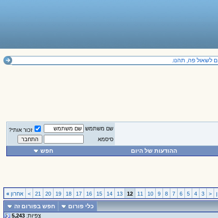
לשאול פה, תהנו.
שם משתמש
זכור אותי?
סיסמא
ההודעות של היום
חפש
<
3
4
5
6
7
8
9
10
11
12
13
14
15
16
17
18
19
20
21
>
אחרון
»
כלי פורום
חפש בפורום זה
צפיות:
5,243