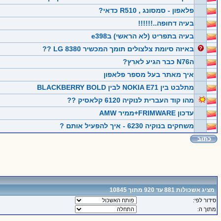
פלאפון - סמסונג , R510 כדאי?
בעיה דחופה..!!!!!!
בעיה בתפריט (לא הראשי) בe398
באיזה סיומת צלצולים תומך המכשיר LG 8380 ??
הN76 כבר הגיע לארץ?
איך מאתר בעל מספר פלאפון
מתלבט בין NOKIA E71 לבין BLACKBERRY BOLD
מהו קוד העברית לנוקיה 6120 קלאסיק ??
עדכון FRIMWARE+ממיר AMW
משחקים בנוקיה 6230 - איך להפעיל אותם ?
מציג אשכולות 881 עד 920 מתוך 10845
סידור לפי:
מתוך ה: