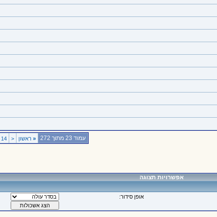
עמוד 23 מתוך 272
«
ראשון
<
14
אפשרויות תצוגה
אופן סידור: