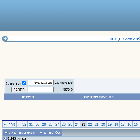
 לשאול פה, תהנו.
שם משתמש
זכור אותי?
סיסמא
ההודעות של היום
חפש
15
16
17
18
19
20
21
22
23
24
25
26
27
28
29
30
31
32
>
אחרון
»
כלי פורום
חפש בפורום זה
צפיות:
5,243