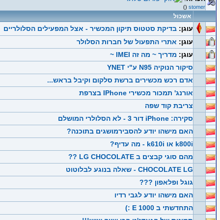
()
stomer
אשכול
עוגן:
בדיקת סטטוס תיקון המכשיר - אצל המפעילים הסלולריים
עוגן:
אתרי התפעול של חברות הסלולר
עוגן:
מדריך ~ מה זה IMEI ~
סיקור הנוקיה N95 ע"י YNET
אדם רכש מכשירים ברשת סלקום וקיבל בראש...
אורנג' תמכור מכשירי IPhone בצרפת
צריבת קוד שפה
סקירה: iPhone דור 3 - לא הסלולרי המושלם
האם מישהו יודע להסבירמושגים בתוכנה?
k800i או k610i - מה עדיף?
מהם סוגי קבצים ב LG CHOCOLATE ??
CHOCOLATE LG - שאלה בנוגע לבלוטוט
גוגל ופלאפון ???
האם מישהו יודע לגבי רדיו
התחדשתי ב E 1000 :)