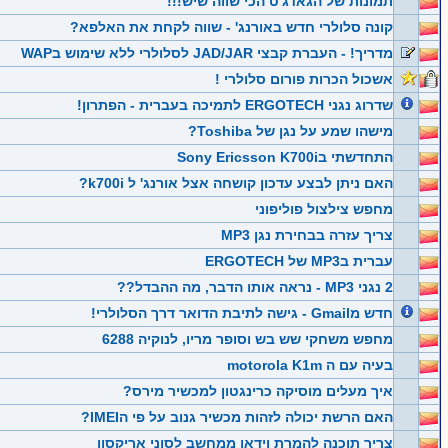
תמונות של הגאדג'ט הכי שווה שיש!!!
קונה סלולרי חדש באורנג' - שווה לקחת את האלפא?
מדריך! - העברת קבצי JAD/JAR לסלולרי ללא שימוש בWAP
אשכול הכרות פורום סלולרי !
שדרוג נגני ERGOTECH לתמיכה בעברית - הפתרון!
מישהו שמע על נגן של Toshiba?
התחדשתי בSony Ericsson K700i
האם ניתן לבצע עדכון קושחה אצל אורנג' ל k700i?
מחפש צילצול פוליפוני
צריך עזרה בבחירת נגן MP3
עברית בMP3 של ERGOTECH
2 נגני MP3 - נראה אותו הדבר, מה ההבדל??
חדש מGmail - גישה לתיבת הדואר דרך הסלולרי!
מחפש משחקי שש בש וסופר מריו, לנוקיה 6288
בעיה עם ה motorola K1m
איך מעלים מוסיקה כרינגטון למכשיר מירס?
האם הרשת יכולה לזהות מכשיר גנוב על פי הIMEI?
צריך תוכנה להמרת וידאו ממחשב לסוני אריקסון