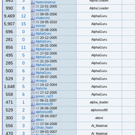
843
3
Alpha Leader
Heterometrus
16:35
12-01-2005
990
8
Alpha Leader
nadavt26
21:32
09-05-2006
9,469
12
AlphaGuru
shalevmo
19:38
19-05-2010
5,907
15
AlphaGuru
stomer
02:00
15-08-2005
696
0
AlphaGuru
AlphaGuru
16:02
20-12-2005
281
0
AlphaGuru
AlphaGuru
19:50
26-01-2006
856
11
AlphaGuru
AlphaGuru
12:05
17-02-2006
495
5
AlphaGuru
AlphaGuru
19:40
21-10-2005
285
0
AlphaGuru
AlphaGuru
23:19
14-10-2005
500
6
AlphaGuru
AlphaGuru
09:38
09-07-2005
529
2
AlphaGuru
niceguy
23:03
14-12-2004
1,648
5
AlphaGuru
Nahche
15:42
17-12-2005
558
6
AlphaGuru
gonen_ra23
14:00
06-11-2007
471
1
alpha_leader
alonmore28
19:18
26-06-2008
529
2
alphonso88
alphonso88
22:47
28-04-2007
300
0
altext
altext
19:33
17-04-2008
556
3
Al_Madmal
Ohad_Naim
12:57
09-03-2007
470
3
Al_Madmal