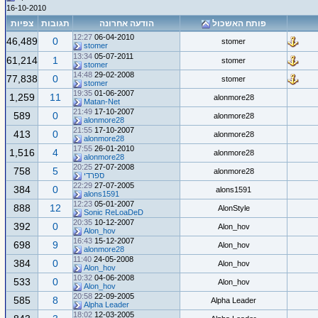
16-10-2010
פותח האשכול
הודעה אחרונה
תגובות
צפיות
12:27
06-04-2010
46,489
0
stomer
stomer
13:34
05-07-2011
61,214
1
stomer
stomer
14:48
29-02-2008
77,838
0
stomer
stomer
19:35
01-06-2007
1,259
11
alonmore28
Matan-Net
21:49
17-10-2007
589
0
alonmore28
alonmore28
21:55
17-10-2007
413
0
alonmore28
alonmore28
17:55
26-01-2010
1,516
4
alonmore28
alonmore28
20:25
27-07-2008
758
5
alonmore28
ספרדי
22:29
27-07-2005
384
0
alons1591
alons1591
12:23
05-01-2007
888
12
AlonStyle
Sonic ReLoaDeD
20:35
10-12-2007
392
0
Alon_hov
Alon_hov
16:43
15-12-2007
698
9
Alon_hov
alonmore28
11:40
24-05-2008
384
0
Alon_hov
Alon_hov
10:32
04-06-2008
533
0
Alon_hov
Alon_hov
20:58
22-09-2005
585
8
Alpha Leader
Alpha Leader
18:02
12-03-2005