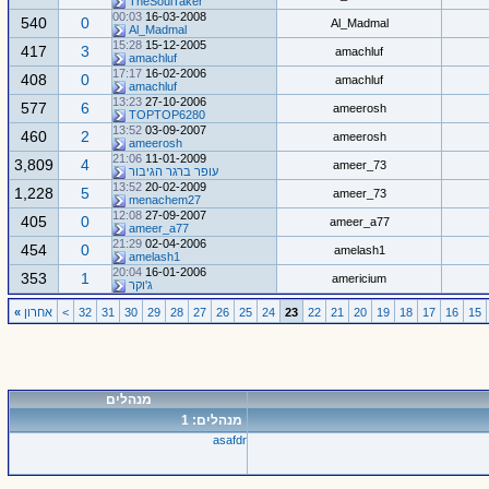
TheSoulTaker
00:03
16-03-2008
540
0
Al_Madmal
Al_Madmal
15:28
15-12-2005
417
3
amachluf
amachluf
17:17
16-02-2006
408
0
amachluf
amachluf
13:23
27-10-2006
577
6
ameerosh
TOPTOP6280
13:52
03-09-2007
460
2
ameerosh
ameerosh
21:06
11-01-2009
3,809
4
ameer_73
עופר ברגר הגיבור
13:52
20-02-2009
1,228
5
ameer_73
menachem27
12:08
27-09-2007
405
0
ameer_a77
ameer_a77
21:29
02-04-2006
454
0
amelash1
amelash1
20:04
16-01-2006
353
1
americium
ג'וקר
15
16
17
18
19
20
21
22
23
24
25
26
27
28
29
30
31
32
>
אחרון
»
מנהלים
מנהלים: 1
asafdr