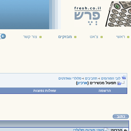
ראשי
צ'אט
מבזקים
צור קשר
לובי הפורומים
>
תחביבים
>
סלולרי וגאדג'טים
תפעול מכשירים (
ארכיון
)
הרשמה
שאלות נפוצות
הכרזה
: