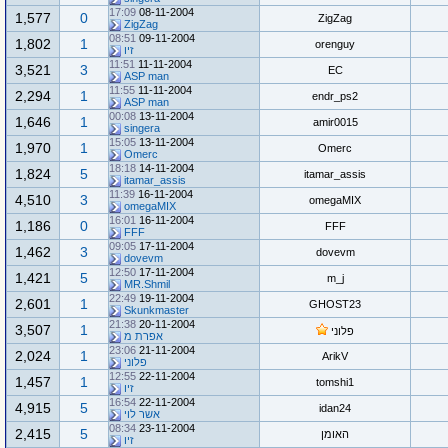
17:09
08-11-2004
1,577
0
ZigZag
ZigZag
08:51
09-11-2004
1,802
1
orenguy
זיו
11:51
11-11-2004
3,521
3
EC
ASP man
11:55
11-11-2004
2,294
1
endr_ps2
ASP man
00:08
13-11-2004
1,646
1
amir0015
singera
15:05
13-11-2004
1,970
1
Omerc
Omerc
18:18
14-11-2004
1,824
5
itamar_assis
itamar_assis
11:39
16-11-2004
4,510
3
omegaMIX
omegaMIX
16:01
16-11-2004
1,186
0
FFF
FFF
09:05
17-11-2004
1,462
3
dovevm
dovevm
12:50
17-11-2004
1,421
5
m_j
MR.Shmil
22:49
19-11-2004
2,601
1
GHOST23
Skunkmaster
21:38
20-11-2004
3,507
1
פלוני
אפרת מ
23:06
21-11-2004
2,024
1
ArikV
פלוני
12:55
22-11-2004
1,457
1
tomshi1
זיו
16:54
22-11-2004
4,915
5
idan24
אשר לוי
08:34
23-11-2004
2,415
5
האומן
זיו