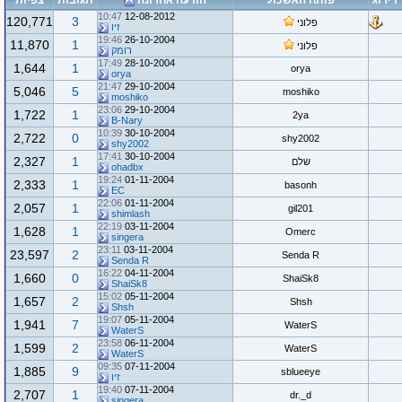
דירוג
פותח האשכול
הודעה אחרונה
תגובות
צפיות
10:47
12-08-2012
120,771
3
פלוני
זיו
19:46
26-10-2004
11,870
1
פלוני
רומק
17:49
28-10-2004
1,644
1
orya
orya
21:47
29-10-2004
5,046
5
moshiko
moshiko
23:06
29-10-2004
1,722
1
2ya
B-Nary
10:39
30-10-2004
2,722
0
shy2002
shy2002
17:41
30-10-2004
2,327
1
שלם
ohadbx
19:24
01-11-2004
2,333
1
basonh
EC
22:06
01-11-2004
2,057
1
gil201
shimlash
22:19
03-11-2004
1,628
1
Omerc
singera
23:11
03-11-2004
23,597
2
Senda R
Senda R
16:22
04-11-2004
1,660
0
ShaiSk8
ShaiSk8
15:02
05-11-2004
1,657
2
Shsh
Shsh
19:07
05-11-2004
1,941
7
WaterS
WaterS
23:58
06-11-2004
1,599
2
WaterS
WaterS
09:35
07-11-2004
1,885
9
sblueeye
זיו
19:40
07-11-2004
2,707
1
dr._d
singera