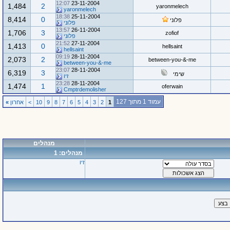
12:07
23-11-2004
1,484
2
yaronmelech
yaronmelech
18:38
25-11-2004
8,414
0
פלוני
פלוני
13:57
26-11-2004
1,706
3
zofiof
פלוני
21:52
27-11-2004
1,413
0
hellsaint
hellsaint
09:19
28-11-2004
2,073
2
between-you-&-me
between-you-&-me
23:07
28-11-2004
6,319
3
שימי
זיו
23:28
28-11-2004
1,474
1
oferwain
Cmptrdemolisher
עמוד 1 מתוך 127
1
2
3
4
5
6
7
8
9
10
>
אחרון
»
מנהלים
מנהלים: 1
זיו