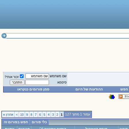
שם משתמש
זכור אותי?
סיסמא
חפש
ההודעות של היום
סמן פורומים כנקראו
עמוד 1 מתוך 127
1
2
3
4
5
6
7
8
9
10
>
אחרון
»
כלי פורום
חפש בפורום זה