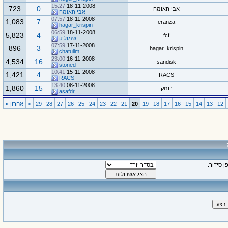
15:27
18-11-2008
723
0
אבי האומה
אבי האומה
07:57
18-11-2008
1,083
7
eranza
hagar_krispin
06:59
18-11-2008
5,823
4
fcf
שמוליק
07:59
17-11-2008
896
3
hagar_krispin
chatulim
23:00
16-11-2008
4,534
16
sandisk
stoned
10:41
15-11-2008
1,421
4
RACS
RACS
13:40
08-11-2008
1,860
15
רומק
asafdr
12
13
14
15
16
17
18
19
20
21
22
23
24
25
26
27
28
29
>
אחרון
»
ן סידור: