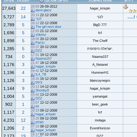
דירוג
פותח האשכול
הודעה אחרונה
תגובות
צפיות
20:59
26-09-2012
27,643
22
hagar_krispin
demi glace
20:14
22-12-2008
5,727
14
לבני
לבני
16:12
22-12-2008
2,789
5
777 BigD
The girl next door
12:55
21-12-2008
1,696
5
fcf
shlomz
18:05
20-12-2008
1,898
5
The Cheff
Pan1c
03:37
20-12-2008
1,285
5
.ישראלה היפהפיה
DZZ
17:31
19-12-2008
734
0
Naama157
Naama157
21:47
18-12-2008
1,176
3
A_Netanel
hagar_krispin
04:42
17-12-2008
1,196
4
HummerH1
IL4_TB
18:26
16-12-2008
1,126
3
blancoynegro
צ'פס
20:13
14-12-2008
1,144
9
hagar_krispin
ShoobyD
03:40
13-12-2008
1,004
5
yamangat
DZZ
13:07
12-12-2008
902
1
beer_geek
irir
20:33
09-12-2008
1,117
2
fcf
hagar_krispin
13:25
09-12-2008
4,231
12
molaga
מצפון
07:16
08-12-2008
1,206
2
EventHorizon
hagar_krispin
16:17
07-12-2008
2,173
19
DZZ