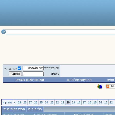
שם משתמש
זכור אותי?
סיסמא
חפש
ההודעות של היום
סמן פורומים כנקראו
12
13
14
15
16
17
18
19
20
21
22
23
24
25
26
27
28
29
>
אחרון
»
כלי פורום
חפש בפורום זה