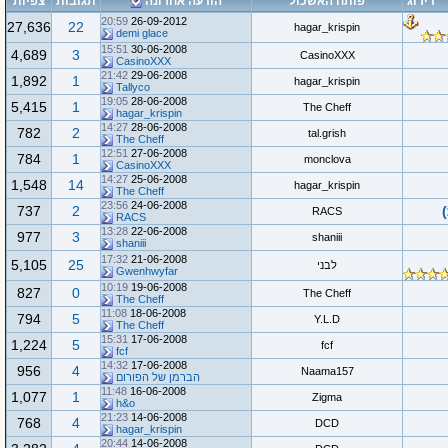
דירוג
פותח האשכול
הודעה אחרונה
תגובות
צפיות
20:59
26-09-2012
27,636
22
hagar_krispin
demi glace
15:51
30-06-2008
4,689
3
CasinoXXX
CasinoXXX
21:42
29-06-2008
1,892
1
hagar_krispin
Tallyco
19:05
28-06-2008
5,415
1
The Cheff
hagar_krispin
14:27
28-06-2008
782
2
tal.grish
The Cheff
12:51
27-06-2008
784
1
monclova
CasinoXXX
14:27
25-06-2008
1,548
14
hagar_krispin
The Cheff
23:56
24-06-2008
737
2
RACS
RACS
13:28
22-06-2008
977
3
shaniii
shaniii
17:32
21-06-2008
5,105
25
לבני
Gwenhwyfar
10:19
19-06-2008
827
0
The Cheff
The Cheff
11:08
18-06-2008
794
5
Y.L.D
The Cheff
15:31
17-06-2008
1,224
5
fcf
fcf
14:32
17-06-2008
956
4
Naama157
הברמן של הפורום
11:48
16-06-2008
1,077
1
Zigma
h&o
21:23
14-06-2008
768
4
DCD
hagar_krispin
20:44
14-06-2008