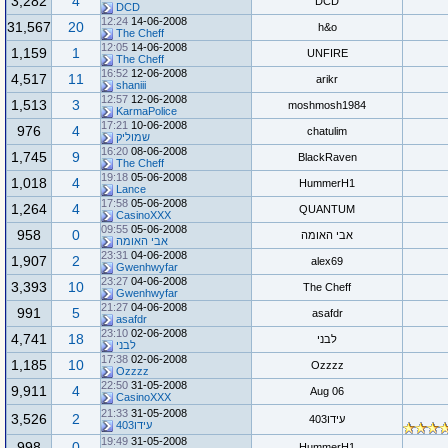
3,282
4
DCD
DCD
12:24
14-06-2008
31,567
20
h&o
The Cheff
12:05
14-06-2008
1,159
1
UNFIRE
The Cheff
16:52
12-06-2008
4,517
11
arikr
shaniii
12:57
12-06-2008
1,513
3
moshmosh1984
KarmaPolice
17:21
10-06-2008
976
4
chatulim
שמוליק
16:20
08-06-2008
1,745
9
BlackRaven
The Cheff
19:18
05-06-2008
1,018
4
HummerH1
Lance
17:58
05-06-2008
1,264
4
QUANTUM
CasinoXXX
09:55
05-06-2008
958
0
אבי האומה
אבי האומה
23:31
04-06-2008
1,907
2
alex69
Gwenhwyfar
23:27
04-06-2008
3,393
10
The Cheff
Gwenhwyfar
21:27
04-06-2008
991
5
asafdr
asafdr
23:10
02-06-2008
4,741
18
לבני
לבני
17:38
02-06-2008
1,185
10
Ozzzz
Ozzzz
22:50
31-05-2008
9,911
4
Aug 06
CasinoXXX
21:33
31-05-2008
3,526
2
עידו403
עידו403
19:49
31-05-2008
998
0
HummerH1