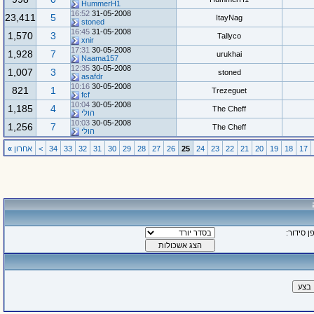
HummerH1
16:52
31-05-2008
23,411
5
ItayNag
stoned
16:45
31-05-2008
1,570
3
Tallyco
xnir
17:31
30-05-2008
1,928
7
urukhai
Naama157
12:35
30-05-2008
1,007
3
stoned
asafdr
10:16
30-05-2008
821
1
Trezeguet
fcf
10:04
30-05-2008
1,185
4
The Cheff
הולי
10:03
30-05-2008
1,256
7
The Cheff
הולי
17
18
19
20
21
22
23
24
25
26
27
28
29
30
31
32
33
34
>
אחרון
»
ן סידור: