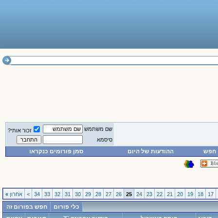
שם משתמש
זכור אותי?
סיסמא
חפש
ההודעות של היום
סמן פורומים כנקראו
17
18
19
20
21
22
23
24
25
26
27
28
29
30
31
32
33
34
>
אחרון
»
כלי פורום
חפש בפורום זה