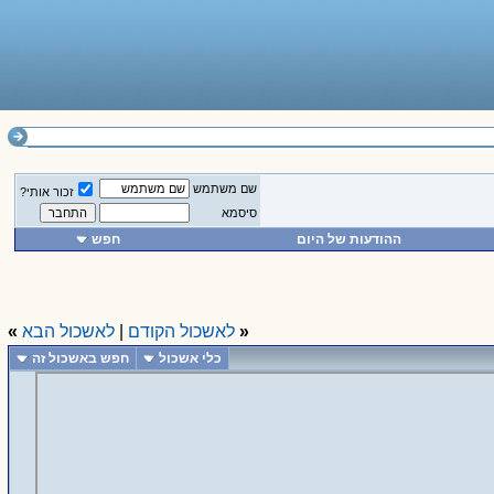
שם משתמש
זכור אותי?
סיסמא
ההודעות של היום
חפש
«
לאשכול הקודם
|
לאשכול הבא
»
כלי אשכול
חפש באשכול זה