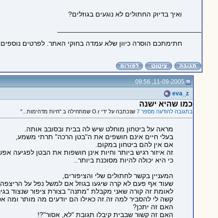
ואיך בדיוק החתולים לא נוגעים בגוזלים?
_____________________________________
חתימתכם הוסרה כיוון שלא עמדה בחוקי האתר. לפרטים נוספים
11-09-2005, 09:56
eva_z
כמו שהיא ישנה
בתגובה להודעה מספר 7
שנכתבה על ידי O.r שמתחילה ב "חיות מדהימות..."
מראה על ביטחון מוחלט שיש לה בבית ובסובב אותה.
בעלי חיים אינם חושפים את ה"בטן הרכה" תרתי משמע,
אם אין להם ביטחון במקום.
זה איזור רגיש ביותר וחיות אינן חושפות את הבטן לפגיעה אפש
כי היא יכולה להיות מסוכנת ביותר..
המעניין בקשר לחתולים שלי והציפורים,
שעוד אף פעם לא קרה שיגעו בגוזל אם למשל נפל על הריצפה 
לאומת זה קורה שאני מקבלת "מתנה" בצורת ציפור שנצוד בגינ
קשה לי להסביר למה זה.זה כאילו הם יודעים מה מותר ומה א
האם זה יתכן?
האם זה קשור שבבית קיבלו תגובת "לא, אסור"?!