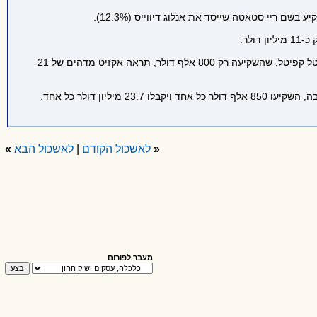
ולהלן, רשימת "בעלי השמחה": הקרנות BRM, וולדן ויורופאנד השקיעו כל אחת 2.4 מיליון דולר ויגזרו קופון של 55.8 מיליון דולר כל אחת. אינטל קפיטל, שהשקיעה רק 800 אלף דולר, תראה אקזיט מדהים של 21
«
לאשכול הקודם
|
לאשכול הבא
»
מעבר לפורום