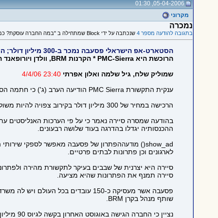
05-04-2006, 01:30
מקרוני
נמכרה
בתגובה להודעה מספר 4
שנכתבה על ידי Block שמתחילה ב "במה החברה עוסקת? כמה היא..."
הסטארט-אפ הישראלי פסעבה נמכר ב-300 מיליון דולר; המשקיעים יהנו מתשואות חלומיות
הרוכשת היא PMC-Sierra * הקרנות BRM, וולדן ויורופאנד השקיעו כל אחת 2.4 מ' ד' ויגזרו קופון מדהים של 55.8 מ' ד' כל אחת
שמוליק שלח, גיל שלמה ואלון אפרתי
23:40 4/4/06
ענקית התקשורת PMC Sierra הודיעה הערב (ג') כי חתמה הסכם מחייב לרכישת פסעבה, המייצרת שבבים המיועדים להעברת תקשורת אופטית למשתמש הסופי (FTTH).
הרכישה במחיר של 300 מיליון דולר בקירוב צפויה להיות משולמת באמצעות הנפקת מניות PMC בשווי האמור. העיסקה צפויה להסגר במהלך אפריל והיא מותנית בקבלת האישורים הממשלתיים המתאימים.
ההכנסותיה יגדלו בהדרגה בעוד שלושה רבעונים.
show_ad()
מודעה
לארגונים וכן פתרונות לבתים פרטיים.
סיירה היא יצרנית של שבבים בעיקר לתקשורת מהירה ולפתרו
סיירה תמנף את הפתרונות שהיא מציעה.
שותף מנהל בקרן BRM.
נציין כי החברה הגישה באוגוסט האחרון בקשה לגיוס 90 מיליון דולר בנאסד"ק, גיוס שבסופו של דבר לא התבצע. על פי הערכות IVC הכנסות החברה עמדו על כ-38 מיליון דולר בשנת 2005.