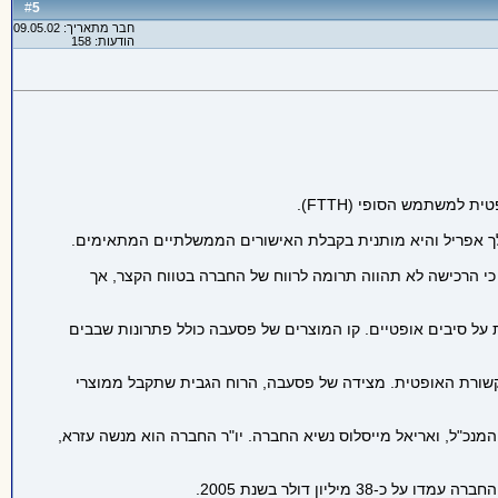
5
#
חבר מתאריך: 09.05.02
הודעות: 158
ר כי על פי הערכות האנליסטים עתיד שוק ה-PON לכלול בין 45 ל-60 מיליון משתמשים עד 2010. PMC מעריכה כי הרכישה לא תהווה תרומה לרווח של החברה בטווח הקצר, אך
לספק קול, ווידאו ונתונים במהירות של עד 1 ג'יגהביט תוך התבססות על סיבים אופטיים. קו המוצרים של פסעבה כולל פתרונות שבבים
קשורת האופטית. מצידה של פסעבה, הרוח הגבית שתקבל ממוצרי
ים בהרצליה, קליפורניה וטוקיו, הוקמה בשנת 2001 ע"י על ידי ויקטור וייסלייב המנכ"ל, ואריאל מייסלוס נשיא החברה. יו"ר החברה הוא מנשה עזרא,