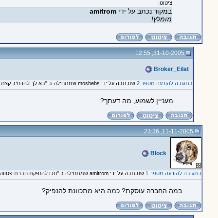
ציטוט:
במקור נכתב על ידי
amitrom
מומלץ!
31-10-2005, 12:55
Broker_Eilat
בתגובה להודעה מספר 2
שנכתבה על ידי moshebs שמתחילה ב "בא לך להרחיב קצת על החברה?"
מעניין לשמוע, מה דעתך?
11-11-2005, 23:36
Block
בתגובה להודעה מספר 1
שנכתבה על ידי amitrom שמתחילה ב "חכו להנפקת חברת פסווה passave בנסדאק"
במה החברה עוסקת? כמה היא מתכוונת להנפיק?