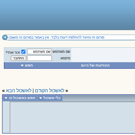
פורום זה מיועד להחלפת דעות בלבד. אין באמור בפורום זה משום תחליף לייעוץ מקצועי ואין להסתמך על הנכתב בו. il
שם משתמש
זכור אותי?
סיסמא
ההודעות של היום
חפש
«
לאשכול הקודם
|
לאשכול הבא
»
כלי אשכול
חפש באשכול זה