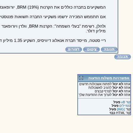
המשקיעים בחברה כוללים את הקרנות BRM (19%), יורופאונד (19%), וולדן (19%), זרוע ההשקעות של אינטל, אינטל קפיטל (7.5%) וכן משקיע בשם ריי סטאטה שייסד את אנלוג דיווייס (12.3%).
אם תתממש המכירה ירשמו משקיעי החברה תשואות פנטסטיות של עד פי 26 על השקעתם בחברה. בפסעבה, חשוב לציין, הושקעו עד 
מיליון דולר.
ריי סטטה, מייסד חברת אנאלוג דיוויסיס, השקיע 1.35 מיליון דולר וצפוי לקבל 36.9 מיליון דולר. ויקטור ויסלייב ואריאל מייסלוס, מייסדי פסעבה, השקיעו 850 אלף דולר כל אחד ויקבלו 23.7 מיליון דולר כל אחד.
אפשרויות משלוח הודעות
אתה
לא יכול
לפתוח אשכולות חדשים
אתה
לא יכול
להגיב לאשכולות
אתה
לא יכול
לצרף קבצים
אתה
לא יכול
לערוך את ההודעות שלך
קוד vB
פעיל
סמיילים
פעיל
קוד
[IMG]
פעיל
קוד HTML
כבוי