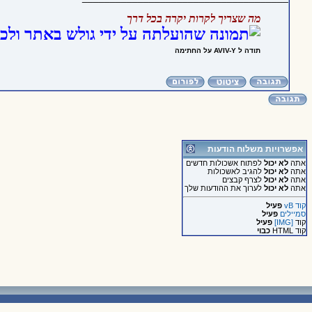
מה שצריך לקרות יקרה בכל דרך
תודה ל AVIV-Y על החתימה
אפשרויות משלוח הודעות
אתה
לא יכול
לפתוח אשכולות חדשים
אתה
לא יכול
להגיב לאשכולות
אתה
לא יכול
לצרף קבצים
אתה
לא יכול
לערוך את ההודעות שלך
קוד vB
פעיל
סמיילים
פעיל
קוד
[IMG]
פעיל
קוד HTML
כבוי