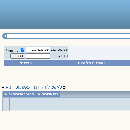
שם משתמש
זכור אותי?
סיסמא
ההודעות של היום
חפש
«
לאשכול הקודם
|
לאשכול הבא
»
כלי אשכול
חפש באשכול זה