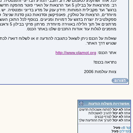
לכל אחד ושתקלע לטעמם של רוב חובבי המדע הבדיוני והפנטסיה. מג
רב: מהרצאות על בבילון 5 ועד הרצאות על הארי פוטר מהפקה חדשנית של "פעם נוספת
ברגש" ועד מקבילית המוחות: חידון ענק על מדע בדיוני ופנטסיה. יש 
מיוחדים, הרצאות על טולקין, פאנפיקשן וסדנאות כגון סדנת שניצל: 
ספקולטיבית יוצרת בדגש על דמויות ומניעים. בנוסף לכל התוכן העשי
מרתונים אל תוך הלילה באווירה מיוחדת: מרתון פרקי בבילון 5 וראנמה חצי. הנכם
מוזמנים לגלות עוד אודות התכנים שלנו באתר הכנס.
שאלות על הכנס ניתן לשאול כתגובה להודעה זו או לשלוח דואר/ לכת
שנגיש דרך האתר.
אתר הכנס:
http://www.olamot.org
נתראה בכנס!
צוות עולמות 2006
אפשרויות משלוח הודעות
אתה
לא יכול
לפתוח אשכולות חדשים
אתה
לא יכול
להגיב לאשכולות
אתה
לא יכול
לצרף קבצים
אתה
לא יכול
לערוך את ההודעות שלך
קוד vB
פעיל
סמיילים
פעיל