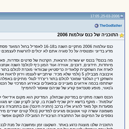
25-03-2006, 17:05
TheGodfather
התוכניה של כנס עולמות 2006
כנס עולמות 2006 מתקיים השנה ב16-18 לאפריל בחול המועד פסח! אם אתם חובבים של
מדע בדיוני ופנטסיה על כל סוגיה אתם לא יכולים להרשות לעצמכם
מה בכנס? בכנס יש עשרות הרצאות, הקרנות של סרטים וסדרות, פאנ
מיוחדות, חידונים, דוכנים, אווירה ועוד המון כיף לכולם! השנה אנחנו
לארח את השחקנית קלאודיה כריסטיאן שבוודאי מוכרת לכולם בתור ק
איבנובה מבבילון 5 (ולמי שלא מכיר: שיתבייש לעצמו וירוץ לראות את הסדרה הזו)
והשחקן דין הגלונד שמוכר לכולם בתור ריצ'רד לנגלי מתיקים באפלה.
ישתתפו בכמה אירועים מעניינים ובפאנלים ובאירוע המרכזי של הכנס:
ג'נאווי, מופע סטנדאפ קורע של שניהם שאסור להחמיץ!
הכנס השנה מתקיים במדיטק שבחולון. המדיטק הוא מקום אידיאלי ל
'עולמות' - מוקף בדשא ירוק שכיף לשבת בו, קרוב לקניון שבו יש מגוו
מסעדות וקל מאד להגיע אליו ברכב (החניה חינם!) וגם בתחבורה ציב
משמונה עשרה קווי אוטובוס מגיעים למדיטק (כולל קווים ישירים מיר
נוספים על המיקום ועל התחבורה הציבורית המובילה למקום אפשר 
התוכניה שלנו מוצגת כרגע באתר. השקענו זמן ומחשבה על מנת לבנ