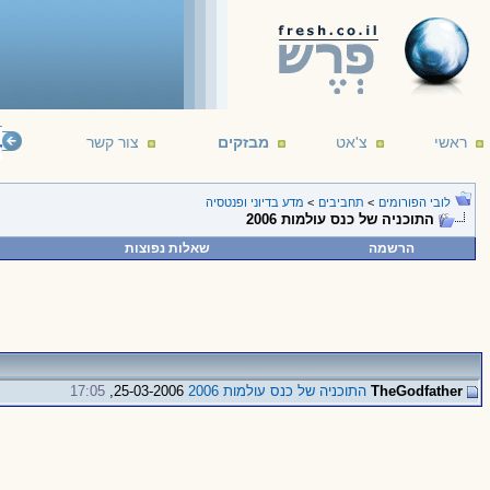
ראשי
צ'אט
מבזקים
צור קשר
telligent life. It's just been too intelligent to come here.
--- Arthur C. Clarke
16/12/1
לובי הפורומים
>
תחביבים
>
מדע בדיוני ופנטסיה
התוכניה של כנס עולמות 2006
הרשמה
שאלות נפוצות
TheGodfather
התוכניה של כנס עולמות 2006
25-03-2006,
17:05