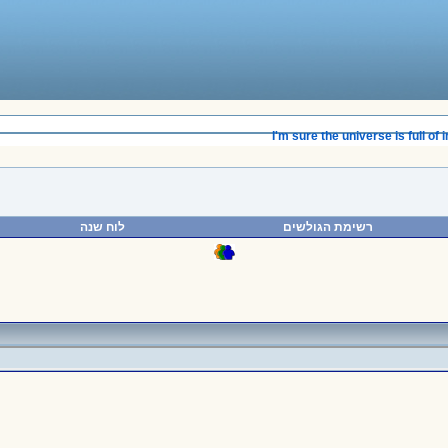
______________________________________
I'm sure the universe is full of in
רשימת הגולשים
לוח שנה