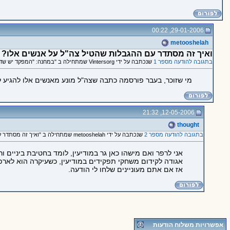
29-01-2006, 00:22
metooshelah
ואיך זה מסתדר עם ההגבלות שהטיל צה"ל על אנשים אלו?
בתגובה להודעה מספר 1
שנכתבה על ידי Vintersorg שמתחילה ב "במחנה: "המפקד יש שדון מאחוריך!""
מי שזוכר, בעבר פורסמה כתבה שצה"ל מונע מאנשים אלו להגיע לכ
12-05-2006, 21:32
thought
בתגובה להודעה מספר 2
שנכתבה על ידי metooshelah שמתחילה ב "ואיך זה מסתדר עם ההגבלות שהטיל צה"ל על אנשים אלו?"
אני לרפר ואם מישהו כאן גר במודיעין, לומד בחטיבת ביניים ו
אגודה לקידום משחקי תפקידים במודיעין, כשעיקרה הוא לארפ
אז אם אתם מעוניינים שלחו לי הודעה.
אפשרויות משלוח הודעות