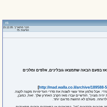
1
#
חבר מתאריך: 15.12.05
הודעות: 75
ים". אז בפעם הבאה שתמצאו גובלינים, אלפים ומלכים
]
http://mad.walla.co.il/archive/189588-5
רי. אבל טלפון אחד עשוי לשנות את סדרי העדיפויות מקצה לקצה.
ון הטבעות יהיה מצוין". חודשיים עברו מאז הקרב האחרון שלך. זאת, כמובן,
רווחה. מעולם לא הרגשת מדוגם יותר.
 גם בבריאת עולמות ויצורים. זאת, במסגרת D&DR (snogarD & snoegnuD laeR), או בשפתנו, משחק מבוכים ודרקונים "חי". במבצרים או בפארקים ירוקים מתאגדים