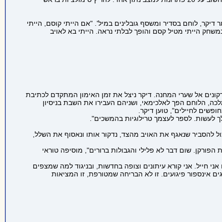
יקר, לוחם בסדיר ומשסף גובלינים במיל'. "אם הייתי קוסם, הייתי
משחק הייתי מטיל קסם והופך לבלתי נראה. הייתי בא לאויב
 הדרקונים אל שערי המחנה. דיקר ניצל את זמן האימון המתקדם לכתיבת
כה, הלוחם הפך לאלכימאי, ושניהם העבירו את השבת בניסיון
פשים לחיילים", טוען דיקר.
 לעשות. לספר לעצמך טרילוגיות בהמשכים".
ול להסביר שנאגף את האויב מהצד, נדקור אותו ונאסוף את השלל,
ורקן. שום דבר לא פלילי והגבולות ברורים", מוסיפה טוראי
ני חייל. אני קורא עיתונים וצופה בחדשות, ובניגוד למה שמצפים
גים אינספור פיגועים. זו לא הבריחה שמטורפת, זו המציאות