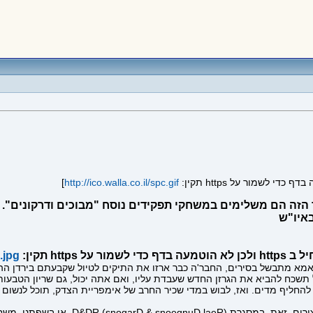
]
http://ico.walla.co.il/spc.gif
, ואת החסך הזה הם משלימים במשחקי תפקידים נוסח "מבוכים ודרקונ
איו"ש
http תקין:
.jpg
 אמא מתבשל בסירים, החבר'ה כבר ארזו את התיקים לטיול שקבעתם בירדן ההר
ם הירוקים. היום בערב. אל תשכח להביא את הגרזן החדש שעבדת עליו, ואם אתה יכול, גם שרי
ליף מדים. ואז, לבוש במדי שכיר החרב של אימפריית הצדק, תוכל לנשום ל
יש חיילים שמלבד מעצרים ואימונים, עוסקים