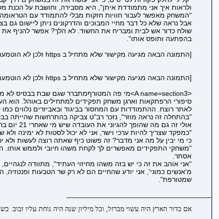
ולראות איך אני מתמודדת איתן", היא מסבירה, וחושבת על הכנת מ
"המשחק מאפשר לעבור חוויות חזקות מבלי להתמודד עם הטראומה ש
אבל נראה שלא כל דבר מחיי המבוכים והדרקונים ניתן ליישום גם בצ
שולח כדור אש לבית ומבריח את החשוד. לא הלך? אפשר להניף את הבי
בהפתעה ותופס אותו".
[התמונה הבאה מגיעה מקישור שלא מתחיל ב https ולכן לא הוטמעה בדף כדי לשמור על https תקין:
[התמונה הבאה מגיעה מקישור שלא מתחיל ב https ולכן לא הוטמעה בדף כדי לשמור על https תקין:
<A name=section3>מי פה המטורףמתברר שגם שבת ב
סיפורי הרפתקאות וארגן משחק תפקידים למתחילים באוהל. הוא העמ
לאתר רוצח. ההתמודדות עם המחסור בביגוד ובאביזרים נלווים כמו 
"בהתחלה זה נראה מוזר", נזכר רב"ט צביקה בהתרחשות שהייתה בב
אולי זה גם מה שהופך להגיוני את העובדה שיש מי שאחרי 21 יום ברמאללה, רצים לגני יהושע, לכנס מלחמתי של שחקני D&DR.
"כמפקד שצריך להיות ערכי וישר, אני לא יכול לסטות לא ימינה ולא
כי מי יבין על מה אני מדבר? זה פשוט כיף שאתה רוצה לעשות ולא י
"משחקי התפקידים מאפשרים לך לקחת משהו חיובי ולממש אותו. המש
אסתר.
"אני אוהב את זה כי יש בזה משהו מחיזוי העתיד", מתוודה לנגהיים,
מ'אנשים כמוני', אני יודע שהחיים הם לא רק שר הטבעות ופנטזיה, ה
שמטורפת".
_____________________________________
אם כדור הארץ היה עשוי מברזל, וכל מיליון שנה היה נוחת עליו זבוב. כש