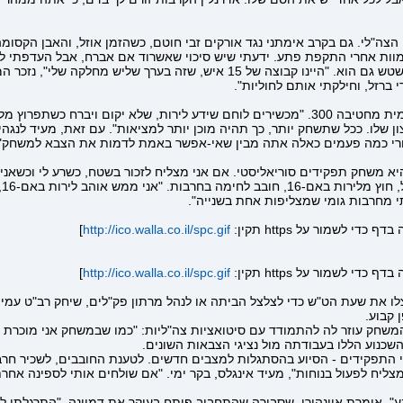
"לי. גם בקרב אימתני נגד אורקים זבי חוטם, כשהזמן אוזל, והאבן הקסומה כ
מוות אחרי התקפת פתע. ידעתי שיש סיכוי שאשרוד אם אברח, אבל העדפתי לע
הגבול בין המציאות היום-יומית בצבא לבין זו המדומה במשחק, מיטשטש גם הוא. "היינו 
ברזל, וחילקתי אותם לחוליות".
"צה"ל הוא משחק התפקידים החי הגדול ביותר בארץ", קובע רב"ט עמית מחטיבה 300. "מכשירים לוחם ש
 שלו. ככל שתשחק יותר, כך תהיה מוכן יותר למציאות". עם זאת, מעיד לנגהי
אחרי כמה פעמים כאלה אתה מבין שאי-אפשר באמת לדמות את הצבא למשחק".
א משחק תפקידים סוריאליסטי. אם אני מצליח לזכור בשטח, כשרע לי וכשאני 
גם
תי מחרבות גומי שמצליפות אחת בשנייה".
]
http://ico.walla.co.il/spc.gif
]
http://ico.walla.co.il/spc.gif
ריו לצוות ניצלו את שעת הט"ש כדי לצלצל הביתה או לנהל מרתון פק"לים, שיחק ר
קבוע.
משחק עוזר לה להתמודד עם סיטואציות צה"ליות: "כמו שבמשחק אני מוכרת א
שכנוע הללו בעבודתה מול נציגי הצבאות השונים.
 התפקידים - הסיוע בהסתגלות למצבים חדשים. לטענת החובבים, לשכיר חרב
צליח לפעול בנוחות", מעיד אינגלס, בקר ימי. "אם שולחים אותי לספינה אחרת,