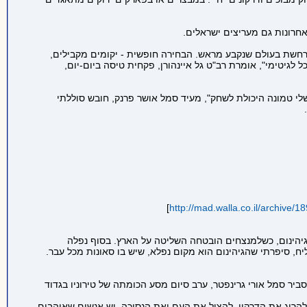
רחשת בעולם שנקבע מראש. הבחירה חופשית - יקומים מקבילים,
 לגיטימי", אומרת רב"ט גל איינהורן, פקחית טיסה ביום-יום,
לי טמונה היכולת לשחק", מעיד סמל אושר פרנק, חובש סוללתי
]
http://mad.walla.co.il/archive/1
לגיהינום, כשלמנצחים הובטחה השליטה על הארץ. בסוף נפלה
ח, סיפרתי שהגיהינום הוא מקום נפלא, שיש בו סאונות מכל עבר.
ביר סמל אורי גרינפטר, ערב סיום מסע הכומתה של טירוניו בגדוד
להרוג את הדרקון, להציל את העם ואת הנסיכה. יש אנשים שאוהבים