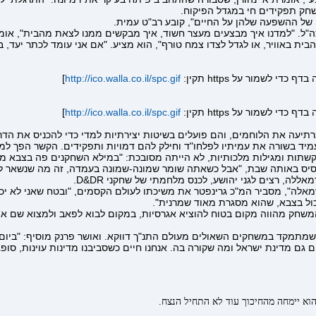
שחק תפקידים חי במגדל הפיקוח.
ל ההשפעה שלהן על החיים", קובע רב"ט עמית.
ה"ל. "למדנו איך מבצעים מעצר חשוד, איך מבקשים ממנו לצאת מהבית", אומר ד
ת באוויר, או לגדל לצדו צמח טורף", הוא מציע. "אם אני עומד לכתר יעד, ב
]
http://ico.walla.co.il/spc.gif
]
http://ico.walla.co.il/spc.gif
בסיס לא מרתיעה את הלוחמים, והם פועלים בשיטות יצירתיות למדי כדי להכניס את
יד בשורה את עמיתיו לפלחו"ד וחילק להם דמויות ותפקידים. הקשר הפך למל
קשתות ומגילות מלכותיות, לא הייתה מסובכת: "במילא השחקנים פה בצבא מחו
סיס באותה שבת, "אבל כשאתה שומר שמונה-שמונה בעמדה, זה מה שנשאר לך
 שמאלה", מסביר המ"כ גרינפטר את משיכתו לעולם הקסמים, "ובטח שאני לא יכ
כול בצבא, שהוא מסגרת מאוד שמרנית".
חק מהווה מקום בטוח להוציא אגרסיות, במקום לבוא לפאב ולמצוא שם את הפ
 שמתמקד במשחקים השאולים מעולם התנ"ך דווקא. ואושר פרנק מוסיף: "ביום א
ם גם מדינת ישראל ומה שקורה בה. אנחנו חיים כשסביבנו מדינות עוינות, סופ
הוא יימחה מהחיכוך עוד לא התחיל הנצח.