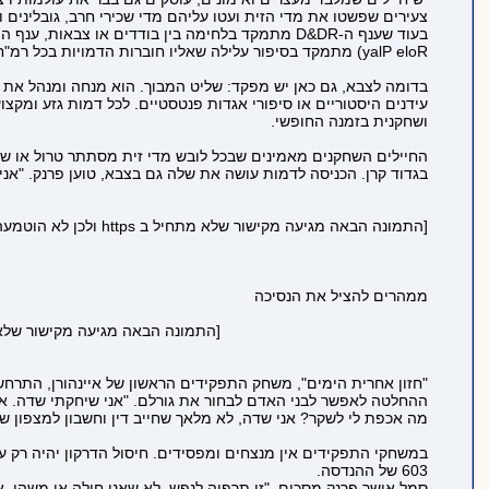
צעירים שפשטו את מדי הזית ועטו עליהם מדי שכירי חרב, גובלינים ו
בעוד שענף ה-D&DR מתמקד בלחימה בין בודדים או צבאות, ענף ה-.PRAL (noitcA eviL
yalP eloR) מתמקד בסיפור עלילה שאליו חוברות הדמויות בכל רמ"ח איבריהן. ניצני התחביב טמונים ביוזמה אמריקאית ותיקה, התופסת בשנים האחרונות גם מעריצים ישראלים.
בדומה לצבא, גם כאן יש מפקד: שליט המבוך. הוא מנחה ומנהל את
עידנים היסטוריים או סיפורי אגדות פנטסטיים. לכל דמות גזע ומקצוע
ושחקנית בזמנה החופשי.
החיילים השחקנים מאמינים שבכל לובש מדי זית מסתתר טרול או שכי
בגדוד קרן. הכניסה לדמות עושה את שלה גם בצבא, טוען פרנק. "אני
[התמונה הבאה מגיעה מקישור שלא מתחיל ב https ולכן לא הוטמעה בדף כדי לשמור על https תקין:
ממהרים להציל את הנסיכה
[התמונה הבאה מגיעה מקישור שלא מתחיל ב https ולכן לא הוטמעה בדף כדי
"חזון אחרית הימים", משחק התפקידים הראשון של איינהורן, התרחש 
ההחלטה לאפשר לבני האדם לבחור את גורלם. "אני שיחקתי שדה. ארבע
מה אכפת לי לשקר? אני שדה, לא מלאך שחייב דין וחשבון למצפון של
במשחקי התפקידים אין מנצחים ומפסידים. חיסול הדרקון יהיה רק ערך
603 של ההנדסה.
סמל אושר פרנק מסכים. "זו תרפיה לנפש. לא שאני חולה או משהו, 