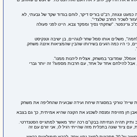
מעט ונגוזה, רב"ט בוריס דיקר, לוחם בגדוד שקד של גבעתי, לא
זור לשכיר החרב שלצדי".
קבוצה של 15 איש, שזה בערך שליש מחלקה שלי", נזכר המ"כ גרינפטר. "שחקתי נסיך ומפקד צבא. היינו לפני פעולה
ידע לירות, שלא יקום ויברח כשתפרוץ מלחמה", משלים אותו סמל שחר לנגהיים, בן ישיבה וטנקיסט
ים, כי היו כמה רגעים בשירותו שהבין שהמציאות איננה משחק.
אומלל, שמדובר במשחק, אצליח ליהנות ממנו".
 המפקד הוא לפעמים גובלין בזמנו הפנוי. המפקד גרינפטר, למשל, חוץ מלירות באם-16, חובב לחימה בחרבות. "אני ממש אוהב לירות באם-16, אבל להילחם אחד על אחד, עם חרבות מספוג? זה יותר גברי
ב"ט עמית שייח' טורקי במסגרת שיחת ועידה שבועית שהחליפה את משחק
בן חן מזויפת ומנסה לשכנע את הקונה שהיא אמיתית, כך גם בצבא
 ותיק תהיה הנחיתה בבקו"ם רכה יותר מאשר למתגייס הסטנדרטי.
 עם ציוד שונה בתכלית מזה שהייתי רגיל לו, אני זורם עם זה
"קל לי לחלק פקודות לטייסים, כי אני עושה את זה במשחקים דרך קבע", אומרת איינהורן, שסבורה שהתחביב פיתח בעיקר את דמיונה. "התרגלתי לחשוב על 20 פתרונות למצב נתון אחד. להריץ סימולציות בראש