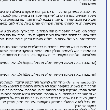
משהו אחר".
ניתן למצוא במשחק התפקידים גם עקרונות שמקורם בעולם הערכים הצה
מפקיר פצועים בשדה הקרב. "שיחקתי שכיר חרב והייתי נתון לסכנת 
משמעותית, אז לקחתי פיקוד. העמדתי אותם ב-ח', נתתי להם מספרי 
בהכשרתו. "במסלול ההכשרה רוצים להקשות עליו ולחזק את כוח הרצון
"במשך שנה וחצי של שירות היו שלוש פעמים שבהן יכולתי למות. 
רב"ט עמית דווקא מסתייג. "בשבתות בביסלמ"ש הבנתי שהטירונות הי
ומצ'ואיסטי מלירות במקוצר. יריות שורקות באוויר פחות מרגשות או
[התמונה הבאה מגיעה מקישור שלא מתחיל ב https ולכן לא הוטמעה בדף כדי לשמור על https תקין:
[התמונה הבאה מגיעה מקישור שלא מתחיל ב https ולכן לא הוטמעה בדף כדי לשמור על https תקין:
<A name=section2> נוהל חדש למעצר חשודבזמן שחב
התפקידים בשטח, בתקופה שבה לא הצליחו הלוחמים להיפגש באופן 
טוראי אסתי, מש"קית קישור לכוחות זרים, מספרת שבמקרים רבים ה
יש שימוש בדיפלומטיה", היא אומרת ומסבירה שהיא נעזרת בכוחות ה
כמוה, מעידים גם שחקנים רבים אחרים על הבונוס הנוסף של משחקי
"אני רגיל להגיע במהלך המשחק למקומות שאני לא מכיר, ועדיין אני מ
במקום להילחץ".