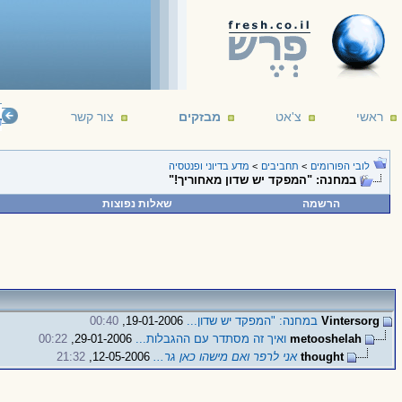
ראשי
צ'אט
מבזקים
צור קשר
lligent life. It's just been too intelligent to come here.
--- Arthur C. Clarke
16/12/191
לובי הפורומים
>
תחביבים
>
מדע בדיוני ופנטסיה
במחנה: "המפקד יש שדון מאחוריך!"
הרשמה
שאלות נפוצות
Vintersorg
במחנה: "המפקד יש שדון...
19-01-2006,
00:40
metooshelah
ואיך זה מסתדר עם ההגבלות...
29-01-2006,
00:22
thought
אני לרפר ואם מישהו כאן גר...
12-05-2006,
21:32