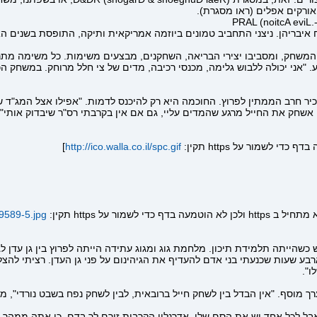
אורקים אפלים (ראו מסגרת).
 המשחק, ומסביבו יצירי הבריאה, השחקנים, מבצעים משימות. כל משימה מת
. "אני יכולה ללבוש גלימה, מכנסי רכיבה, מדים של צי חלל מרוחק. במשחק הכל
ר חרב הממתין לפרוץ. החוכמה היא רק להיכנס לדמות. "אפילו אצל המג"ד ש
 אשחק את החייל מרגע שהמדים עליי, גם אם אין בקרבתי רס"ר שיבדוק אותי".
]
http://ico.walla.co.il/spc.gif
 לשמור על https תקין:
89589-5.jpg
כשהייתה תלמידת תיכון. מלחמת גוג ומגוג עתידה הייתה לפרוץ בין גן עדן 
 שעות שכנעתי בני אדם להעדיף את הגיהינום על פני גן העדן. רציתי להצלי
ו".
 מוסף. "אין הבדל בין לשחק חייל ברובאית, לבין לשחק נפח בשבט נורדי", מס
אבל לכל אחד יש את הסם שלו. אדרנלין הקרבות זורם לך בדם, כי אתה ממהר 