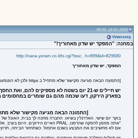
19-01-2006, 00:40
Vintersorg
במחנה: "המפקד יש שדון מאחוריך!"
http://nana.yoram.co.il/ts.cgi?tssc...h=899&id=829580
המפקד, יש שדון מאחוריך
[התמונה הבאה מגיעה מקישור שלא מתחיל ב https ולכן לא הוטמעה בדף כדי לשמור על https תקין:
יש חיילים ש-21 יום בשטח לא מספיקים להם
בפארק הירקון, דעו שכמה מהם גם שומרים במחסומים ב
[התמונה הבאה מגיעה מקישור שלא מתחיל ב https ולכן לא הוטמעה בדף כדי לשמור על s
בוקר יום שישי. האדרנלין בשיאו. החברה מחכה לך בבית, האוכל של
"אתה מוזמן להפקה שהרמנו, PRAL האיי
אם לא מחשיבים את המבצע בשכם אתמול. כשתחזור הביתה, תרוץ להח