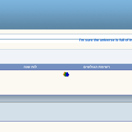
____________________________________
I'm sure the universe is full of inte
רשימת הגולשים
לוח שנה